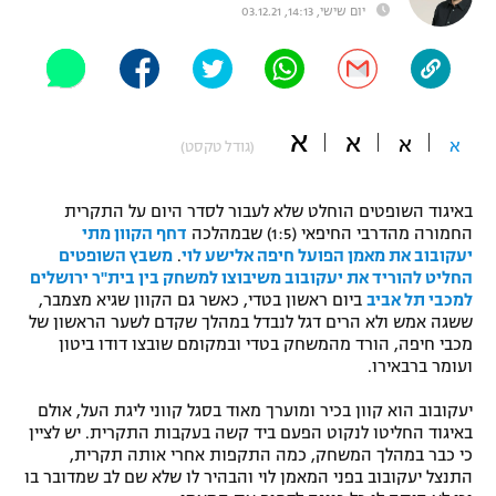
יום שישי, 14:13, 03.12.21
"מחצית בשכונה" – פודקאסט
אופניים
ספורט מוטורי
משתתפים וזוכים בפרסים
א
א
א
א
(גודל טקסט)
כדורמים
תקנון משתתפים וזוכים בפרסים
טניס
פוטבול אמריקאי NFL
באיגוד השופטים הוחלט שלא לעבור לסדר היום על התקרית
תקנון עבור פעילות אלקטרה
החמורה מהדרבי החיפאי (1:5) שבמהלכה
דחף הקוון מתי
גיימינג E-Sports
יעקובוב את מאמן הפועל חיפה אלישע לוי
.
משבץ השופטים
בייסבול MLB
תקנון עבור פעילות ספורט 1 – "מרלן"
החליט להוריד את יעקובוב משיבוצו למשחק בין בית"ר ירושלים
למכבי תל אביב
ביום ראשון בטדי, כאשר גם הקוון שגיא מצמבר,
ספורט אתגרי ואקסטרים
ששגה אמש ולא הרים דגל לנבדל במהלך שקדם לשער הראשון של
תנאי שימוש
מכבי חיפה, הורד מהמשחק בטדי ובמקומם שובצו דודו ביטון
אומנויות לחימה
ועומר ברבאירו.
מדיניות פרטיות
יעקובוב הוא קוון בכיר ומוערך מאוד בסגל קווני ליגת העל, אולם
גיימינג E-Sports
באיגוד החליטו לנקוט הפעם ביד קשה בעקבות התקרית. יש לציין
כי כבר במהלך המשחק, כמה התקפות אחרי אותה תקרית,
תקנון פעילות ספורט 1
התנצל יעקובוב בפני המאמן לוי והבהיר לו שלא שם לב שמדובר בו