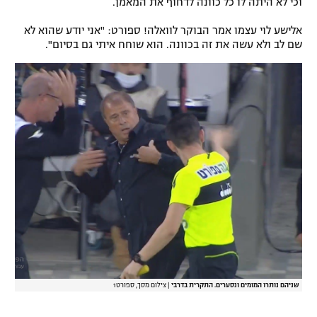
וכי לא היתה לו כל כוונה לדחוף את המאמן.
רשיון להקרנה פומבית לבית עסק
אלישע לוי עצמו אמר הבוקר לוואלה! ספורט: "אני יודע שהוא לא
שם לב ולא עשה את זה בכוונה. הוא שוחח איתי גם בסיום".
הצטרפות לחבילת הערוצים
לוח דרושים – ג'ובנט
תגיות
המגזין
שניהם נותרו המומים ונסערים. התקרית בדרבי
|
צילום מסך, ספורט1