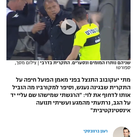
כדורסל נשים
נבחרת ישראל
יורוליג
ליגה ספרדית
טניס
VOD
מכבי תל אביב
מכבי חיפה
יורוקאפ
ליגה איטלקית
כדוריד
הפועל חולון
בית"ר ירושלים
רץ ברשת
ליגה צרפתית
כדורעף
הפועל ירושלים
מכבי תל אביב
ליגה הולנדית
שחייה
תוצאות
שניהם נותרו המומים ונסערים. התקרית בדרבי
|
צילום מסך,
דני אבדיה
הפועל תל אביב
ספורט1
ליגה טורקית
ג'ודו
מתי יעקובוב התנצל בפני מאמן הפועל חיפה על
הפועל חיפה
לוח שידורים
התקרית שבגינה נענש, וסיפר למקורביו מה הוביל
ליגה סינית
אגרוף
אותו לדחוף את לוי: "הרגשתי שמישהו שם עליי יד
הפועל באר שבע
ליגה ברזילאית
על הגב, נרתעתי מהמגע ועשיתי תנועה
ברחבה
ספורט אולימפי
אינסטינקטיבית"
מכבי נתניה
ליגות נוספות
UFC
"מעל הליגה" – פודקאסט
בני יהודה
רענן ברנובסקי
היאבקות WWE