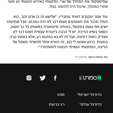
שפיספסתי את המהלך של שרי, נתקעתי באירוע והגעתי 20 מטר
אחרי המהלך, שיכול היה להיגמר בגול.
עוד אמר יעקובוב לאחד מחבריו: "אלישע זה בן אדם זהב, הוא
תמיד מכבד את השופטים ושום דבר לא היה במכוון. אבל שמישהו
ישים את עצמו במקומי, באותה סיטואציה במשחק כל כך חשוב,
כשאני בשיא הריכוז. יש לי הרבה ביקורת עצמית ושום דבר לא
מצדיק כזאת דחיפה, אבל זה לא בא במקום רע, אלא באמת קרה
בטעות. ברגע שנגעו לי בגב, זה הוציא אותי מהשיווי משקל של
הריצה, הופתעתי ועשיתי תנועה להשתחרר".
עוד באותו נושא:
אלישע לוי
כדורגל ישראלי
VOD
כדורגל עולמי
רץ ברשת
ליגת העל