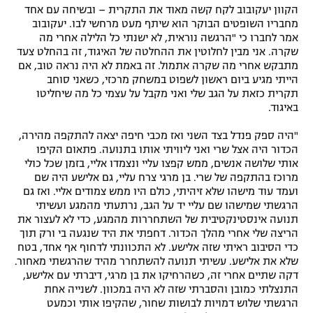
הקוון יעקובוב לקח קשה מאוד את התקרית – ובשיחה עם אחד
מחבריו השופטים הבוקר הוא שיתף מעט מרחשי לבו. יעקובוב
אמר לחברו כי "הרגשה נוראית, לא ישנתי כל הלילה אחרי מה
שקרה. אני מבין לחלוטין את ההחלטה של האיגוד, זה בהחלט צעד
מתבקש אחרי מה שקרה אתמול. זה באמת לא היה נראה טוב, אם
הייתי מגיע ביום ראשון לשפוט במשחק מרכזי, כשאני סוחב
תקרית כזאת על הגב שלי ואני מקבל על עצמי כל מה שיחליטו
באיגוד.
"היה ספק פנדל בצד השני ואז מכבי חיפה יצאה להתקפה מהירה,
הכדור היה אצל שרי ואני ליוויתי אותו בתנועה. פתאום הקיפו
אותי שלושה אנשים, ממש קפצו עליי ונצמדו אליי, בזמן שכל כולי
מרוכז בהתקפה של שרי. בן מרגי צרח עליי, גם אלישע היה שם
ועמד עוד מישהו שלא זיהיתי, כולם היו ממש צמודים אליי. ואז גם
הרגשתי שמישהו שם עליי יד על הגב, נרתעתי מהמגע ועשיתי
תנועה אינסטינקטיבית של השתחררות מהמגע, כדי לא לעצור את
הריצה שלי אחרי מהלך הכדור. דחפתי את היד שנגעה בי ורק תוך
כדי הסיבוב ראיתי שזה אלישע. לא התכוונתי לדחוף אף אחד, בטח
שלא את אלישע. עשיתי תנועה להשתחרר מהיד שהרגשתי מאחור.
דקה שתיים אחרי זה, כשהרחיקו את בן מרגי, דיברתי עם אלישע,
התנצלתי כמובן והסברתי שזה לא היה במכוון. לשנייה אחת
הרגשתי שלוש דמויות לבושות שחור, שהקיפו אותי וכמעט