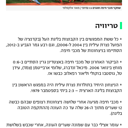
שחקני מכבי חיפה חוגגים 1:5 בדרבי
|
מאור אלקסלסי
טריוויה
* כל ששת המפגשים בין הקבוצות בליגת העל (בקדנציה של
הפועל נצרת עילית בין 2004 ל-2006), וגם רבע גמר הגביע ב-2012,
הסתיימו בניצחונות של מכבי חיפה.
* הביקור האחרון של מכבי חיפה באצטדיון גרין הסתיים ב-0:6
מוחץ בינואר 2006. מיכאל זנדברג, שלומי ארבייטמן (צמד), עידן
טל, גוסטבו בוקולי וליאור רפאלוב כבשו אז.
* הניצחון היחיד בתולדות נצרת עילית היה במפגש הראשון בין
הקבוצות בליגה הארצית – 2:3 ביתי בספטמבר 1979.
* מכבי חיפה מגיעה אחרי שלושה ניצחונות רצופים שבהם כבשה
12 שערים מתוך ה-26 שלה עד כה העונה (ההתקפה הטובה
בליגה).
* עומר אצילי כבר עם שמונה שערים העונה, אחרי שכבש בשלושת