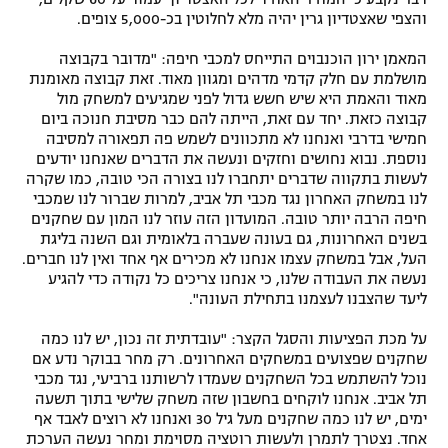
והצפי שאצטדיון גרין יהיה מלא לחלוטין בכ-5,000 צופים.
רשיון להקרנה פומבית לבית עסק
המאמן ירון הוכנבוים התייחס למכבי חיפה: "מדובר בקבוצה
הצטרפות לחבילת הערוצים
מושלמת עם חלק קדמי מדהים ומגוון מאוד. זאת קבוצה מאומנת
מאוד והאמת היא שיש חשש גדול לפני שמגיעים למשחק מול
קבוצה כזאת. יחד עם זאת, הייתה להם כבר מסיבת חנוכה ביום
לוח דרושים – ג'ובנט
חמישי בדרבי ואנחנו לא מתכוונים לשמש פה תפאורה למסיבה
נוספת. נבוא נחושים וחזקים ונעשה את הדברים שאנחנו יודעים
תגיות
לעשות בתקווה שדברים יתחברו לנו בצורה הכי טובה, כמו שקרה
לנו במשחק האחרון נגד מכבי תל אביב, למרות שברור לנו שמכבי
המגזין
חיפה הרבה יותר טובה. המועדון הזה עוזר לנו המון עם שחקנים
בשנים האחרונות, גם בעונה שעברה בלאומית וגם השנה בליגת
העל, אבל במשחק עצמו אנחנו לא מכירים אף אחד ואין לנו חברים.
נעשה את העבודה שלנו, כי אנחנו צריכים כל נקודה כדי להגיע
ליעד שהצבנו לעצמנו בתחילת העונה".
על מכת הפציעות והסגל הקצר: "עובדתית זה נכון, יש לנו כמה
שחקנים שפצועים במשחקים האחרונים. רק מחר בבוקר נדע אם
נוכל להשתמש בכל השחקנים שעמדו לרשותנו ברביעי, נגד מכבי
תל אביב. אנחנו לוקחים בחשבון שזה משחק שלישי בתוך תשעה
ימים, יש לנו כמה שחקנים מעל גיל 30 ואנחנו לא רוצים לאבד אף
אחד. נצטרך לתמרן ולעשות רוטציה מסוימת ומחר נעשה הערכת