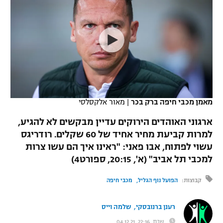
כדורסל נשים
נבחרת ישראל
יורוליג
ליגה ספרדית
טניס
VOD
מכבי תל אביב
מכבי חיפה
יורוקאפ
ליגה איטלקית
כדוריד
הפועל חולון
בית"ר ירושלים
רץ ברשת
ליגה צרפתית
כדורעף
הפועל ירושלים
מכבי תל אביב
ליגה הולנדית
שחייה
תוצאות
מאמן מכבי חיפה ברק בכר
|
מאור אלקסלסי
דני אבדיה
הפועל תל אביב
ליגה טורקית
ארגוני האוהדים הירוקים עדיין מבקשים לא להגיע,
ג'ודו
הפועל חיפה
למרות קביעת מחיר אחיד של 60 שקלים. רודריגס
לוח שידורים
ליגה סינית
עשוי לפתוח, אבו פאני: "ראינו איך הם עשו צרות
אגרוף
הפועל באר שבע
למכבי תל אביב" (א', 20:15, ספורט4)
ליגה ברזילאית
ברחבה
ספורט אולימפי
מכבי נתניה
קבוצות:
הפועל נוף הגליל
מכבי חיפה
ליגות נוספות
UFC
"מעל הליגה" – פודקאסט
בני יהודה
,
רענן ברנובסקי
שלמה וייס
היאבקות WWE
שבת, 22:16, 04.12.21