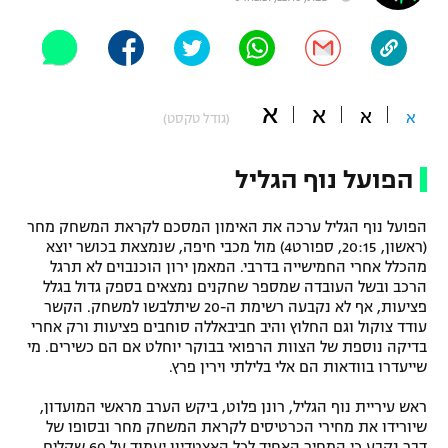
"מחצית בשכונה" – פודקאסט
אופניים
ספורט מוטורי
משתתפים וזוכים בפרסים
א
א
א
א
(גודל טקסט)
כדורמים
תקנון משתתפים וזוכים בפרסים
טניס
הפועל נוף הגליל
פוטבול אמריקאי NFL
תקנון עבור פעילות אלקטרה
הפועל נוף הגליל ערכה את האימון המסכם לקראת המשחק מחר
גיימינג E-Sports
בייסבול MLB
(ראשון, 20:15, ספורט4) מול מכבי חיפה, שנמצאת בכושר יוצא
תקנון עבור פעילות ספורט 1 – "מרלן"
מהכלל אחרי החמישייה בדרבי. המאמן ירון הוכנבוים לא תרגל
ספורט אתגרי ואקסטרים
הרכב ובשל העובדה שמספר שחקנים נמצאים בספק גדול בגלל
תנאי שימוש
פציעות, אף לא נקבעה רשימת ה-20 שיתלבשו למשחק. הקשר
עודד צוקול וגם החלוץ והיב חביבאללה סוחבים פציעות ורק אחרי
אומנויות לחימה
בדיקה נוספת של הצוות הרפואי בבוקר יוחלט אם הם כשירים. מי
מדיניות פרטיות
שייעדרו בוודאות הם אלי בלילתי וירין פרץ.
גיימינג E-Sports
ראש עיריית נוף הגליל, רונן פלוט, ביקש הערב מראשי המועדון,
תקנון פעילות ספורט 1
שיורידו את מחירי הכרטיסים לקראת המשחק מחר ובסופו של
דבר נקבע כי המחיר האחיד לכל האצטדיון יעמוד על 60 שקלים,