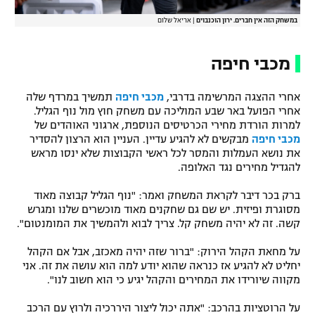
במשחק הזה אין חברים. ירון הוכנבוים
|
אריאל שלום
מכבי חיפה
אחרי ההצגה המרשימה בדרבי,
מכבי חיפה
תמשיך במרדף שלה
אחרי הפועל באר שבע המוליכה עם משחק חוץ מול נוף הגליל.
למרות הורדת מחירי הכרטיסים הנוספת, ארגוני האוהדים של
מכבי חיפה
מבקשים לא להגיע עדיין. העניין הוא הרצון להסדיר
את נושא העמלות והמסר לכל ראשי הקבוצות שלא ינסו מראש
להגדיל מחירים נגד האלופה.
ברק בכר דיבר לקראת המשחק ואמר: "נוף הגליל קבוצה מאוד
מסוגרת ופיזית. יש שם גם שחקנים מאוד מוכשרים שלנו ומגרש
קשה. זה לא יהיה משחק קל. צריך לבוא ולהמשיך את המומנטום".
על מחאת הקהל הירוק: "ברור שזה יהיה מאכזב, אבל אם הקהל
יחליט לא להגיע אז כנראה שהוא יודע למה הוא עושה את זה. אני
מקווה שיורידו את המחירים והקהל יגיע כי הוא חשוב לנו".
על הרוטציות בהרכב: "אתה יכול ליצור היררכיה ולרוץ עם הרכב