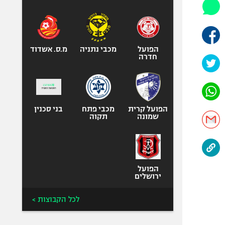
היאבקות WWE
אופניים
ספורט מוטורי
כדורמים
הפועל
מכבי נתניה
מ.ס. אשדוד
חדרה
פוטבול אמריקאי NFL
בייסבול MLB
ספורט אתגרי
ואקסטרים
הפועל קרית
מכבי פתח
בני סכנין
שמונה
תקוה
אומנויות לחימה
גיימינג E-Sports
הפועל
ירושלים
לכל הקבוצות >