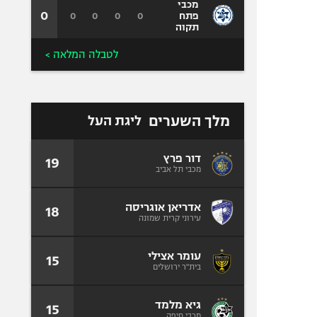
מכבי
0
0
0
0
0
פתח
תקוה
לטבלה המלאה >
מלך השערים
ליגת העל
דור פרץ
19
מכבי תל אביב
אדריאן אוגריסה
18
עירוני קרית שמונה
עומר אצילי
15
בית"ר ירושלים
גיא מלמד
15
מכבי חיפה