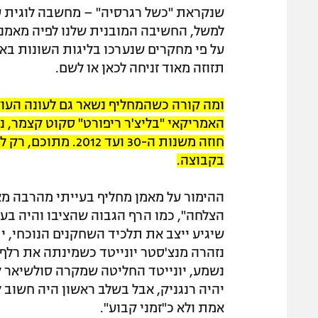
שנקראת "כשל רגרסיה" – מחשבה לוגית ע
למשל, החשיבה המובנית שלנו לפיה מאמנים
על פי מחקרים שנערכו בליגות השונות באי
תזוזה מאוד זניחה לכאן או לשם.
ומה קורה כשהמחליף נשאר גם לעונה העו
חוזה משנות ה-30 וע
בקבוצה.
ההימור על מאמן מחליף בעייתי מהרבה מאו
הצלחה", כמו הרף הגבוה שהציבו והיה בעו
שיגיע ייצב את תלכיד השחקנים הנוכחי, י
נזהרה מנצ'סטר יונייטד כשמינתה את רלף
נשמע, יונייטד החליטה שמקרה סולשיאר לא
יהיה רנגניק, אבל בשלב ראשון היה חשוב 
אמת ולא כ"זמני קבוע".