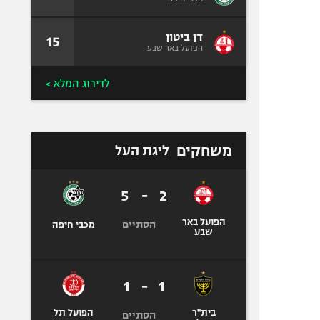
דן ביטון
15
הפועל באר שבע
לדירוג המלא >
משחקים
ליגת העל
5
-
2
הפועל באר
הסתיים
מכבי חיפה
שבע
1
-
1
בית"ר
הפועל תל
הסתיים