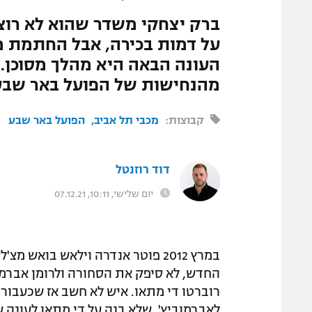
המגזין
ברק יצחקי משדר שהוא לא רוצה
על דמות בכירה, אבל החתמת מ
העונה הבאה היא מהלך מסוכן. 
מהנחישות של הפועל באר שבע
קבוצות:
מכבי תל אביב
הפועל באר שבע
דוד רוזנטל
יום שלישי, 10:11, 07.12.21
במרץ 2012 פוטר אנדרה וילאש בואש 
החדש, לא סיפק את הסחורה ולרומן אברמוב
רוברטו די מתאו. איש לא חשב אז שכעבור
לאברמוביץ', שלא בנה על די מתאו לעונה