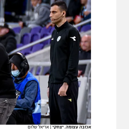
משתתפים וזוכים בפרסים
מכבי ת
הפועל 
תקנון משתתפים וזוכים בפרסים
הפועל 
תקנון עבור פעילות אלקטרה
הפועל 
תקנון עבור פעילות ספורט 1 – "מרלן"
מכבי נ
טניס
בני יהו
גיימינג E-Sports
תנאי שימוש
מדיניות פרטיות
תקנון פעילות ספורט 1
רשיון להקרנה פומבית לבית עסק
הצטרפות לחבילת הערוצים
לוח דרושים – ג'ובנט
תגיות
אכזבה עצומה. יצחקי
|
אריאל שלום