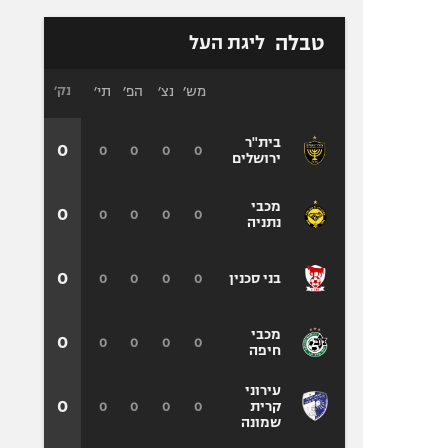
טבלה
ליגת העל
מש׳
נצ׳
הפ׳
תי׳
נק׳
בית"ר
0
0
0
0
0
ירושלים
מכבי
0
0
0
0
0
נתניה
0
0
0
0
0
בני סכנין
מכבי
0
0
0
0
0
חיפה
עירוני
0
0
0
0
0
קרית
שמונה