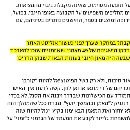
ל תופעה מסוימת, שאינה מקבלת גיבוי מהמציאות.
 מחליפים משפיעים על הקבוצה באופן חיובי. בפועל,
רופה ומוצגים בספר, ההישגים נותרים בעיניהם, עם
קבת? במחקר שערך לפני כעשור אנליסט האתר
האמריקאי "בליצ'ר ריפורט" סקוט קצמר, נבדקו הישגיהם של 49 מאמני NFL זמניים שזכו להארכת
ד 2012. מתוכם, רק לשבעה היה מאזן חיובי בעונות הבאות שבהן הדריכו
ד סיבות, ולא רק בשל הפוטנציאל להיות "קורבן
כריהם של די מתאו או ואן לוון. קשה לדעת איך האיש
תמודד עם הכישלונות שבדרך ויבנה את הסגל. לא בכדי
 רנגניק ל"מאמן ובהמשך יועץ". מבדח ככל שהמהלך הזה
 יחזור ואת המאמן הבא ימנו בקיץ. יכול להיות שזה
למשפחת גלייזר לקבע את המעמד של הגרמני כ"זמני" על