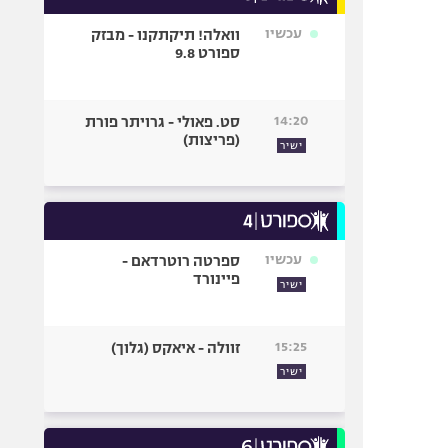
עכשיו
וואלה! תיקתקנו - מבזק
ספורט 9.8
14:20
סט. פאולי - גרויתר פורת
(פריצות)
ישיר
עכשיו
ספרטה רוטרדאם -
פיינורד
ישיר
15:25
זוולה - איאקס (גלוך)
ישיר