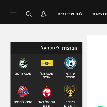
וצאות
לוח שידורים
כדורסל עולמי
ענפים נוספים
קבוצות
ליגת העל
NBA
טניס
יורוליג
כדוריד
יורוקאפ
כדורעף
שחייה
עירוני
מכבי תל
מכבי חיפה
טבריה
אביב
ג'ודו
אגרוף
ספורט אולימפי
UFC
בית"ר
הפועל באר
הפועל חיפה
ירושלים
שבע