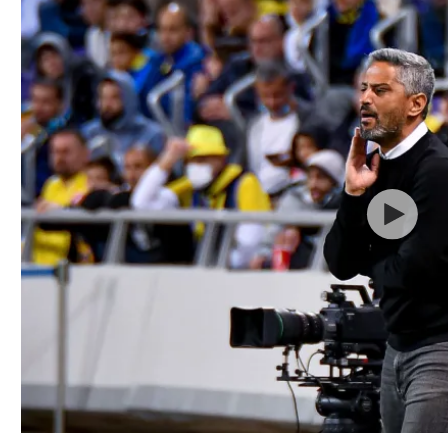
ל אביב
ליגה טורקית
תל אביב
ליגה סינית
חיפה
ליגה ברזילאית
באר שבע
ליגות נוספות
תניה
דה