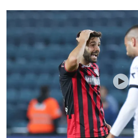
ל אביב
ליגה טורקית
תל אביב
ליגה סינית
חיפה
ליגה ברזילאית
באר שבע
ליגות נוספות
תניה
דה