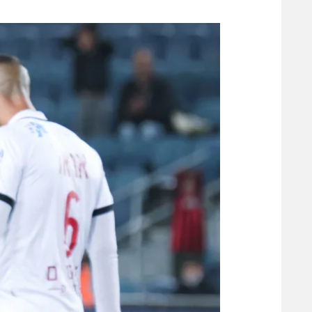
משתתפים וזוכים בפרסים
מכבי ת
הפועל 
תקנון משתתפים וזוכים בפרסים
הפועל 
תקנון עבור פעילות אלקטרה
הפועל 
תקנון עבור פעילות ספורט 1 – "מרלן"
מכבי נ
טניס
בני יהו
גיימינג E-Sports
תנאי שימוש
מדיניות פרטיות
תקנון פעילות ספורט 1
רשיון להקרנה פומבית לבית עסק
הצטרפות לחבילת הערוצים
לוח דרושים – ג'ובנט
תגיות