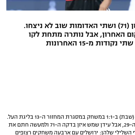
ממן כבש ראשון (29), שמש איזן (71) ושתי האדומות שוב לא ניצחו.
 האחרון, אבל נותרה מתחת לקו
דות מ-15 האחרונות
הפועל ירושלים והפועל חיפה נפרדו הערב (שבת) ב-1:1 במשחק במסגרת המחזור ה-13 בליגת העל.
חנן ממן העלה את האורחת ליתרון בדקה ה-29, אבל עידן שמש איזן בדקה ה-71 ולמעשה חתם את
השלילי שלהן: ירושלים עם ארבעה משחקים רצופים