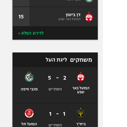
דן ביטון
15
הפועל באר שבע
לדירוג המלא >
משחקים
ליגת העל
5
-
2
הפועל באר
הסתיים
מכבי חיפה
שבע
1
-
1
בית"ר
הפועל תל
הסתיים