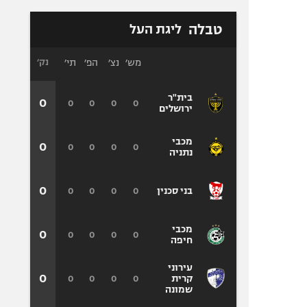
טבלה
ליגת העל
מש׳
נצ׳
הפ׳
תי׳
נק׳
בית"ר
0
0
0
0
0
ירושלים
מכבי
0
0
0
0
0
נתניה
0
0
0
0
0
בני סכנין
מכבי
0
0
0
0
0
חיפה
עירוני
0
0
0
0
0
קרית
שמונה