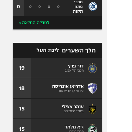
מכבי
0
0
0
0
0
פתח
תקוה
לטבלה המלאה >
מלך השערים
ליגת העל
דור פרץ
19
מכבי תל אביב
אדריאן אוגריסה
18
עירוני קרית שמונה
עומר אצילי
15
בית"ר ירושלים
גיא מלמד
15
מכבי חיפה