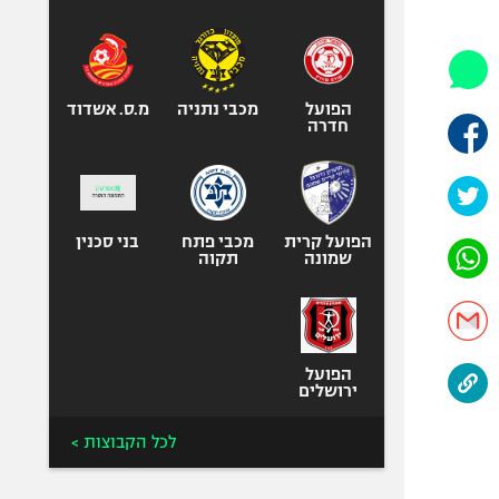
היאבקות WWE
אופניים
ספורט מוטורי
כדורמים
הפועל
מכבי נתניה
מ.ס. אשדוד
חדרה
פוטבול אמריקאי NFL
בייסבול MLB
ספורט אתגרי
ואקסטרים
הפועל קרית
מכבי פתח
בני סכנין
שמונה
תקוה
אומנויות לחימה
גיימינג E-Sports
הפועל
ירושלים
לכל הקבוצות >