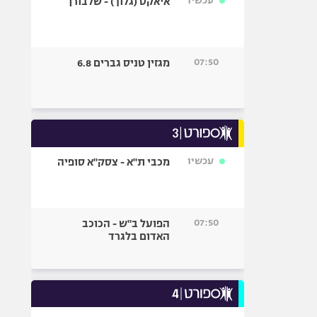
עכשיו
איאקס (גלוך) - שלבורן
07:50
מגזין טניס גברים 6.8
עכשיו
מכבי ת"א - צסק"א סופיה
07:50
הפועל ב"ש - הכוכב
האדום בלגרד