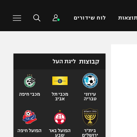
וצאות
לוח שידורים
כדורסל עולמי
ענפים נוספים
קבוצות
ליגת העל
NBA
טניס
יורוליג
כדוריד
יורוקאפ
כדורעף
שחייה
עירוני
מכבי תל
מכבי חיפה
טבריה
אביב
ג'ודו
אגרוף
ספורט אולימפי
UFC
בית"ר
הפועל באר
הפועל חיפה
ירושלים
שבע