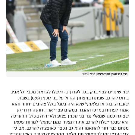
רשיון להקרנה פומבית לבית עסק
הצטרפות לחבילת הערוצים
לוח דרושים – ג'ובנט
תגיות
המגזין
ברק בכר מאמן מכבי חיפה
|
ברני ארדוב
שני שינויים צפוי ברק בכר לערוך ב-11 שלו לקראת מכבי תל אביב
ביחס להרכב שפתח בניצחון הגדול על בני סכנין (0:6) בשבת
שעברה. בוגדאן פלאניץ' שלא היה בסגל בגלל צהובים יחזור והוא
אמור לפתוח במרכז ההגנה במקום עפרי ארד. חוסה רודריגס
שפתח כמגן שמאלי נגד בני סכנין פצוע ולא יהיה בסגל. ההערכה
היא שבכר ישלח להרכב את רז מאיר כמגן שמאלי למרות שסאן
מנחם כבר חזר להתאמן והוא גם נספר כאופציה להרכב, אם כי
צריך עדיין זמן להתאוששות מלאה מהפציעה שעבר. ראיין סטריין