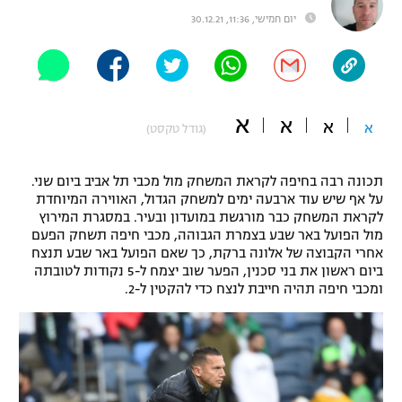
יום חמישי, 11:36, 30.12.21
"מחצית בשכונה" – פודקאסט
אופניים
ספורט מוטורי
משתתפים וזוכים בפרסים
א
א
כדורמים
א
א
(גודל טקסט)
תקנון משתתפים וזוכים בפרסים
טניס
פוטבול אמריקאי NFL
תקנון עבור פעילות אלקטרה
תכונה רבה בחיפה לקראת המשחק מול מכבי תל אביב ביום שני.
על אף שיש עוד ארבעה ימים למשחק הגדול, האווירה המיוחדת
גיימינג E-Sports
בייסבול MLB
לקראת המשחק כבר מורגשת במועדון ובעיר. במסגרת המירוץ
תקנון עבור פעילות ספורט 1 – "מרלן"
מול הפועל באר שבע בצמרת הגבוהה, מכבי חיפה תשחק הפעם
ספורט אתגרי ואקסטרים
אחרי הקבוצה של אלונה ברקת, כך שאם הפועל באר שבע תנצח
תנאי שימוש
ביום ראשון את בני סכנין, הפער שוב יצמח ל-5 נקודות לטובתה
ומכבי חיפה תהיה חייבת לנצח כדי להקטין ל-2.
אומנויות לחימה
מדיניות פרטיות
גיימינג E-Sports
תקנון פעילות ספורט 1