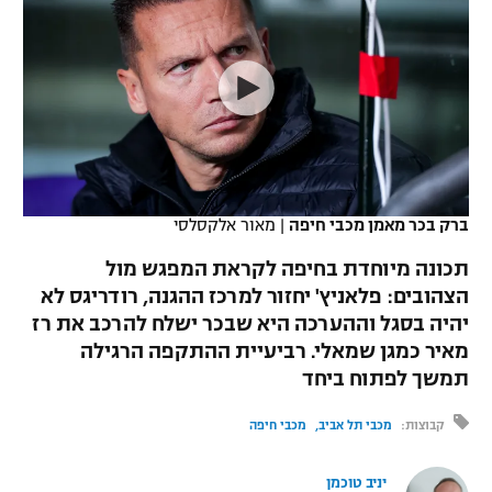
כדורסל נשים
נבחרת ישראל
יורוליג
ליגה ספרדית
טניס
VOD
מכבי תל אביב
מכבי חיפה
יורוקאפ
ליגה איטלקית
כדוריד
הפועל חולון
בית"ר ירושלים
רץ ברשת
ליגה צרפתית
כדורעף
הפועל ירושלים
מכבי תל אביב
ליגה הולנדית
שחייה
תוצאות
ברק בכר מאמן מכבי חיפה
|
מאור אלקסלסי
דני אבדיה
הפועל תל אביב
ליגה טורקית
תכונה מיוחדת בחיפה לקראת המפגש מול
ג'ודו
הפועל חיפה
הצהובים: פלאניץ' יחזור למרכז ההגנה, רודריגס לא
לוח שידורים
ליגה סינית
יהיה בסגל וההערכה היא שבכר ישלח להרכב את רז
אגרוף
הפועל באר שבע
מאיר כמגן שמאלי. רביעיית ההתקפה הרגילה
ליגה ברזילאית
ברחבה
תמשך לפתוח ביחד
ספורט אולימפי
מכבי נתניה
ליגות נוספות
קבוצות:
מכבי תל אביב
מכבי חיפה
UFC
"מעל הליגה" – פודקאסט
בני יהודה
יניב טוכמן
היאבקות WWE