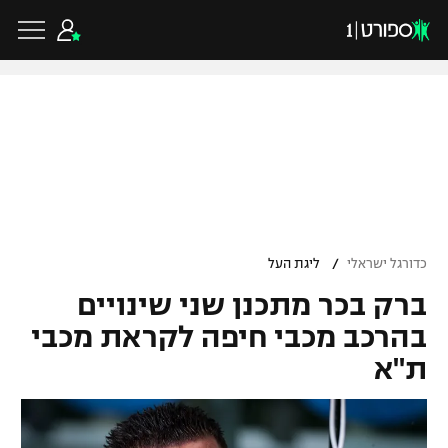
כדורגל ישראלי
ליגת העל
כדורגל עולמי
/
כדורגל ישראלי
ליגת העל
ליגה לאומית
ברק בכר מתכנן שני שינויים
ליגת האלופות
כדורסל ישראלי
גביע הטוטו
בהרכב מכבי חיפה לקראת מכבי
ליגה אירופית
ת"א
ליגת ווינר סל
ליגיונרים
כדורסל עולמי
ליגה אנגלית
ליגה לאומית
גביע המדינה
NBA
ליגה גרמנית
ענפים נוספים