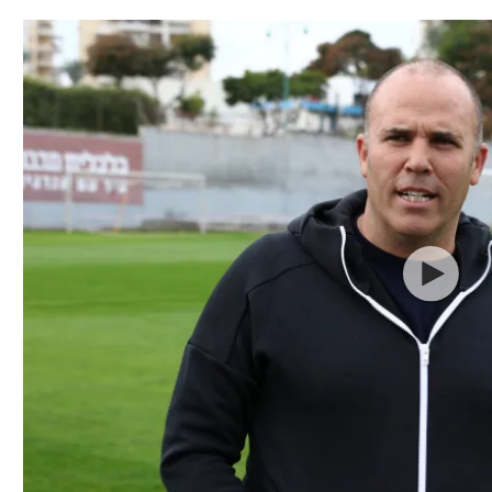
תל אביב
ליגה סינית
חיפה
ליגה ברזילאית
באר שבע
ליגות נוספות
תניה
דה