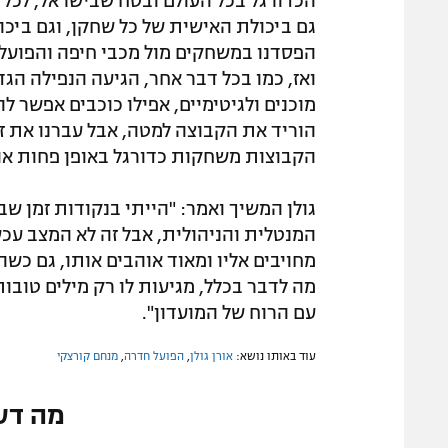
הכדורגל בכל העולם ובטח שבישראל, לכל 
גם ביכולת האישית של כל שחקן, וגם ביכו
הפסדנו במשחקים מול מכבי חיפה והפועל ב
ואז, כמו בכל דבר אחר, הגיעה הנפילה הגדו
מוכנים ולגיטימיים, אפילו כוכבים אפשר ל
הוריד את הקבוצה למטה, אבל עברנו את זה
הקבוצות משחקות כדורגל באופן פחות או יו
גולן המשיך ואמר: "הייתי בנקודות זמן ש
המנטלית והניהולית, אבל זה לא המצב עכ
מחויבים אליו ומאוד אוהבים אותו, גם כשה
מה לדבר בכלל, מגיעות לו רק מילים טובו
עם הרוח של המועדון".
עוד באותו נושא:
אורן גולן
,
הפועל חדרה
,
מנחם קורצקי
מה דע