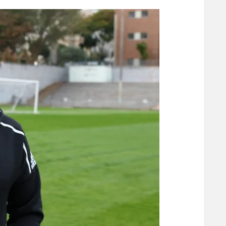
הפועל 
תקנון משתתפים וזוכים בפרסים
הפועל 
תקנון עבור פעילות אלקטרה
הפועל 
תקנון עבור פעילות ספורט 1 – "מרלן"
מכבי נ
טניס
בני יהו
גיימינג E-Sports
תנאי שימוש
מדיניות פרטיות
תקנון פעילות ספורט 1
רשיון להקרנה פומבית לבית עסק
הצטרפות לחבילת הערוצים
לוח דרושים – ג'ובנט
תגיות
המגזין