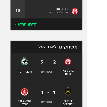
דן ביטון
15
הפועל באר שבע
לדירוג המלא >
משחקים
ליגת העל
5
-
2
הפועל באר
הסתיים
מכבי חיפה
שבע
1
-
1
בית"ר
הפועל תל
הסתיים
ירושלים
אביב