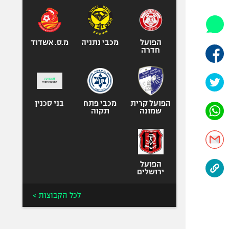
אופניים
ספורט מוטורי
כדורמים
הפועל
מכבי נתניה
מ.ס. אשדוד
חדרה
פוטבול אמריקאי NFL
בייסבול MLB
ספורט אתגרי
ואקסטרים
הפועל קרית
מכבי פתח
בני סכנין
שמונה
תקוה
אומנויות לחימה
גיימינג E-Sports
הפועל
ירושלים
לכל הקבוצות >