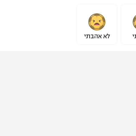
י
לא אהבתי