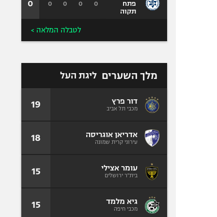
0
0
0
0
0
פתח
תקוה
לטבלה המלאה >
מלך השערים
ליגת העל
דור פרץ
19
מכבי תל אביב
אדריאן אוגריסה
18
עירוני קרית שמונה
עומר אצילי
15
בית"ר ירושלים
גיא מלמד
15
מכבי חיפה