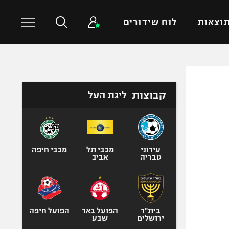
וצאות
לוח שידורים
כדורסל עולמי
ענפים נוספים
קבוצות
ליגת העל
NBA
טניס
יורוליג
כדוריד
יורוקאפ
כדורעף
שחייה
עירוני
מכבי תל
מכבי חיפה
טבריה
אביב
ג'ודו
אגרוף
ספורט אולימפי
UFC
בית"ר
הפועל באר
הפועל חיפה
ירושלים
שבע
היאבקות WWE