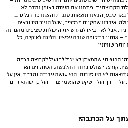
קבוצה יש חודשים טובים יותר וחודשים טובים פחות –
לת הקבוצתית. פתחנו את העונה באופן נהדר. לא
אר שבע, הבאנו תוצאות טובות והצגנו כדורגל טוב.
לה. איבדנו שחקנים מרכזיים, שעל הנייר היו נראים
הגיד, אבל לא הביאו למגרש את היכולות שציפינו מהם. זה
 – אנחנו בתקופה טובה עכשיו. הליגה לא קלה, כל
תר שוויוני".
בהן הרגשתי שהמאמן לא יכול להועיל לקבוצה ברמה
שיו. קורצקי שולט בחדר ההלבשה, השחקנים מאוד
תוצאות לא היו טובות. הוא עושה עבודה נהדרת, אין על
ת על הדרך ועל השקט שהוא מייצר – ועל כך שהוא זורם
תך על הכתבה?