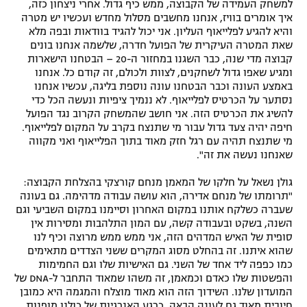
למשחק העמידה של הקבוצה, ממש כיף גדול. אחרי ניצחון כזה,
איך אומרים בוויז, אנחנו מחשבים מסלול מחדש ועכשיו יש מטרה
והיא להגיע לפלייאוף העליון. אני יכול להגיד בוודאות ובפה מלא
שאת המטרה העיקרית של הפועל חדרה, שלשמה אנחנו בונים
קבוצה מדי שנה, כבר השגנו במחזור ה-20 – הבטחנו הישארות
ומגיע שאפו גדול לשחקנים, לצוות ולכולם, זה קודם כל. אנחנו
באמצע העונה וכבר הבטחנו עונה נוספת בליגה, עכשיו אנחנו
נסתער על הכרטיס לפלייאוף. לא ננמיך ציפיות ונעשה הכל כדי
להשיג את הכרטיס הזה. אני חושב שהמשחק הקרוב נגד הפועל
חיפה יהיה צעד גדול עבור מי שתנצח בקרב על המקום לפלייאוף.
מי שתנצח תהיה עם רגל חזק מאוד בתוך הפלייאוף ואני מקווה
שאנחנו נעשה את זה".
גולן נשאל על חלקו של המאמן מנחם קורצקי בהצלחת הקבוצה:
"תרומתו של מנחם אדירה, הוא עושה עבודה מדהימה. גם בעונה
שעברה כשלקח אותנו במקום האחרון וסיימנו במקום השביעי וגם
השנה, בשקט ובעבודה קשה, עם המון התלהבות ומסירות אין
סופית של האיש המדהים הזה, אני ממש ממש מרוצה וכיף לנו
שהוא איתנו. זה בהחלט מסוג המקרים ששני הצדדים מתאימים
כמו כפפה ליד אחד של השני. גם האישיות שלו וגם החמימות
והפשטות שלו כאדם וכמאמן, זה משהו שמאוד התחבר ל-DNA של
המועדון שלנו. השידוך הזה הוא מאוד מוצלח והמגמה היא כמובן
חיובית מאוד גם לעונה הבאה. כרגע האנרגיות של כולנו מופנות