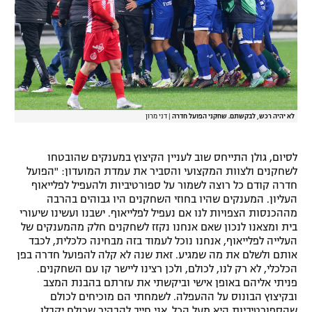
לא יהיה רכש, לבקשתם. שחקני הפועל חדרה
|
דני מרון
לסיום, גולן התייחס שוב לעניין הקיצוץ במענקים שהובטחו
לשחקנים ולצוות המקצועי והסביר את עמדת המועדון: "הפועל
חדרה קודם כל רוצה לשמור על ספורטיביות ולהעפיל לפלייאוף
העליון. המענקים שהיו בחוזי השחקנים היו גבוהים בהרבה
מההכנסות הצפויות לנו אם נעפיל לפלייאוף. ישבנו ועשינו שיעורי
בית ומצאנו לנכון שאם אנחנו נקזז לשחקנים חלק מהמענקים של
העלייה לפלייאוף, אנחנו נוכל לעמוד בזה מבחינה כלכלית, לכבד
אותם ולשלם את מה שמגיע. זאת שנה לא קלה להפועל חדרה בפן
הכלכלי, לא רק לנו, לכולם, ולכן רצינו ליישר קו עם השחקנים.
פניתי אליהם באופן אישי וביקשתי את עזרתם בהבנת המצב
ובקיצוץ הבונוס על ההעפלה. לשמחתי הם מוכיחים לכולם
שהספורטיביות היא מעל הכל. אני חייב להבהיר שכולם יקבלו