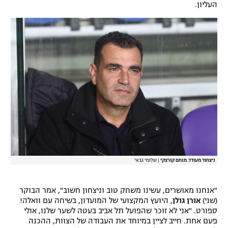
העליון.
רשיון להקרנה פומבית לבית עסק
הצטרפות לחבילת הערוצים
לוח דרושים – ג'ובנט
תגיות
המגזין
ניצחוד מעודד. מנחם קורצקי
|
שלומי גבאי
"אנחנו מאושרים, עשינו משחק טוב וניצחון חשוב", אמר הבוקר
(שני)
אורן גולן
, היועץ המקצועי של המועדון, בשיחה עם וואלה!
ספורט. "אני לא זוכר שהפועל תל אביב בעטה לשער שלנו, אולי
פעם אחת. חייב לציין במיוחד את העבודה של הצוות, ההכנה