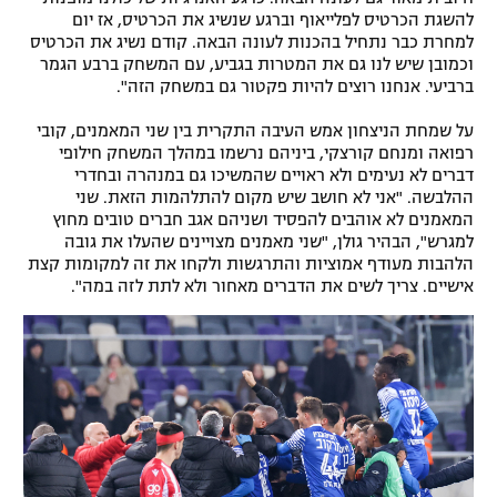
להשגת הכרטיס לפלייאוף וברגע שנשיג את הכרטיס, אז יום
למחרת כבר נתחיל בהכנות לעונה הבאה. קודם נשיג את הכרטיס
וכמובן שיש לנו גם את המטרות בגביע, עם המשחק ברבע הגמר
ברביעי. אנחנו רוצים להיות פקטור גם במשחק הזה".
על שמחת הניצחון אמש העיבה התקרית בין שני המאמנים, קובי
רפואה ומנחם קורצקי, ביניהם נרשמו במהלך המשחק חילופי
דברים לא נעימים ולא ראויים שהמשיכו גם במנהרה ובחדרי
ההלבשה. "אני לא חושב שיש מקום להתלהמות הזאת. שני
המאמנים לא אוהבים להפסיד ושניהם אגב חברים טובים מחוץ
למגרש", הבהיר גולן, "שני מאמנים מצויינים שהעלו את גובה
הלהבות מעודף אמוציות והתרגשות ולקחו את זה למקומות קצת
אישיים. צריך לשים את הדברים מאחור ולא לתת לזה במה".