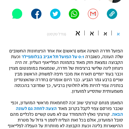
"מחצית בשכונה" – פודקאסט
אופניים
ספורט מוטורי
משתתפים וזוכים בפרסים
א
א
א
א
(גודל טקסט)
כדורמים
תקנון משתתפים וזוכים בפרסים
טניס
הפועל חדרה השיגה אמש (ראשון) את אחד הניצחונות החשובים
פוטבול אמריקאי NFL
שלה העונה, כשגברה
0:1 על הפועל תל אביב בבלומפילד
וכעת
תקנון עבור פעילות אלקטרה
הקבוצה נמצאת חזק מאוד בתמונת הפלייאוף העליון. זה היה
גיימינג E-Sports
בייסבול MLB
ניצחון ליגה שלישי ברציפות של חדרה, שנמצאת במומנטום מצוין
תקנון עבור פעילות ספורט 1 – "מרלן"
וכבר בעוד יומיים תארח את מכבי חיפה למשחק הראשון מבין
שניים ברבע גמר הגביע. כבר היום אומרים בחדרה שהאצטדיון
ספורט אתגרי ואקסטרים
תנאי שימוש
בנתניה צפוי להיות מלא לחלוטין ברביעי, כך שמדובר בהכנסה
משמעותית שתסייע למועדון.
אומנויות לחימה
המאמן מנחם קורצקי שוב זכה למחמאות מראשי המועדון, וכפי
מדיניות פרטיות
גיימינג E-Sports
שכבר פורסם צפוי לקבל בקרוב מאוד
הצעה לחוזה גם לעונה
הבאה
. קורצקי נאלץ להתמודד עם לא מעט קשיים כלכליים מהם
סובל המועדון, אולם בכל זאת הצליח לסמן וי גדול על מטרת
תקנון פעילות ספורט 1
ההישארות בליגה וכעת הקבוצה לא מוותרת על העפלה לפלייאוף