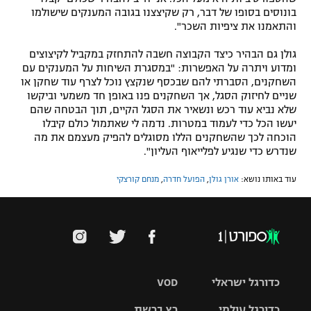
בונוסים בסופו של דבר, רק שקיצצנו בגובה המענקים שישולמו
והתאמנו את ציפיות השכר".
גולן גם הבהיר כיצד הקבוצה חשבה להתחזק במקביל לקיצוצים
ומדוע ויתרה על האפשרות: "במסגרת השיחות על המענקים עם
השחקנים, הסברתי להם שבכסף שנקצץ נוכל לצרף עוד שחקן או
שניים לחיזוק הסגל, אך השחקנים פנו באופן חד משמעי וביקשו
שלא נביא עוד רכש ונשאיר את הסגל הקיים, תוך הבטחה שהם
יעשו הכל כדי לעמוד במטרות. נדמה לי שאתמול כולם קיבלו
הוכחה לכך שהשחקנים הללו מסוגלים להפיק מעצמם את מה
שנדרש כדי שנגיע לפלייאוף העליון".
עוד באותו נושא:
אורן גולן
,
הפועל חדרה
,
מנחם קורצקי
כדורגל ישראלי
VOD
כדורגל עולמי
רץ ברשת