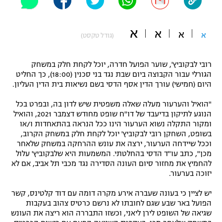
"מחצית בשכונה" – פודקאסט
אופניים
א
א
א
א
(גודל טקסט)
ספורט מוטורי
משתתפים וזוכים בפרסים
רובי לבקוביץ', שוער הפועל חדרה, יוכל לקחת חלק במשחק
כדורמים
הגורלי עבור הקבוצה ביום שבת נגד בני סכנין (18:00), כך החליט
תקנון משתתפים וזוכים בפרסים
טניס
היום (חמישי) עורך הדין אסף הדסי בשם נשיאות בית הדין העליון.
פוטבול אמריקאי NFL
תקנון עבור פעילות אלקטרה
"הואיל והערעור מעלה שאלה משפטית שיש לדון בה, ובפרט בכל
גיימינג E-Sports
הנוגע לתיקון בדיעבד של דו"ח שופט מחודש דצמבר 2021, והואיל
בייסבול MLB
תקנון עבור פעילות ספורט 1 – "מרלן"
ומקור התקלה נשוא הערעור הינו ככל הנראה בהתאחדות ו/או
בשופט, השחקן רובי לבקוביץ' יוכל לקחת חלק במשחק הקרוב,
ספורט אתגרי ואקסטרים
וככל שיידחה הערעור, ירצה את עונש ההרחקה במשחק שלאחר
תנאי שימוש
מכן", כתב עו"ד הדסי בהחלטתי. המשמעות היא שלבקוביץ' עלול
אומנויות לחימה
להחמיץ את מחזור סיום העונה הסדירה נגד מכבי תל אביב, אם לא
יזוכה בערעור.
מדיניות פרטיות
גיימינג E-Sports
יש לציין כי בעונה שעברה אירע מקרה דומה עם דוד קלטינס, קשר
הפועל באר שבע שגם לחובתו לא נרשם כרטיס צהוב בעקבות
תקנון פעילות ספורט 1
שגיאה של השופט לירן ליאני, וכשזו התבררה הוא ריצה את העונש