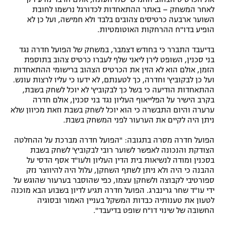
לאחר המשחק – באתר ההתאחדות לכדורגל נרשמו לחובת
השוער ארבעה כרטיסים צהובים בלבד ולא חמישה, ועל כן לא
הופיע בדו"ח ההרחקות האוטומטיות.
בדיעבד התברר כי בחודש דצמבר, במשחק של הפועל חדרה נגד
בני סכנין, השופט לירן ליאני שלף לעברו כרטיס צהוב בתוספת
הזמן, אולם הוא לא הזין את הכרטיס הצהוב ברישומי ההתאחדות
ועל כן לבקוביץ' וחדרה, כך לטענתם, לא ידעו כי עליו לרצות עונש.
ההתאחדות הודיעה כי בשל כך לבקוביץ' לא יוכל לשחק בשבת,
בקרב הישיר על הפלייאוף העליון נגד בני סכנין, אולם חדרה
ערערה והיום התבשרה כי הוא יוכל לשחק בשבת וזאת מכיוון שלא
ניתן היה לקיים את הערעור לפני המשחק בשבת.
הפועל חדרה מסרה בתגובה: "הפועל חדרה מברכת על ההחלטה
הצודקת והנכונה לאפשר לשוער רובי לבקוביץ' לשחק בשבת
בסכנין ומודה לנשיאות בית הדין העליון ולעו"ד אסף הדסי על
ההבנה כי היה ולא ניתן לשתף השחקן, עלול היה להיווצר נזק
ספורטיבי לקבוצה ולשחקן עצמו, כפי שהוסבר בערעור שהוגש על
ידי עו"ד שחר גרינברג. הפועל חדרה תגיע לדיון בשבוע הבא מוכנה
לטעון את טענותיה כבדות המשקל בעניין האמור ובסוגיה
החשובה של שינוי דו"ח שופט בדיעבד".