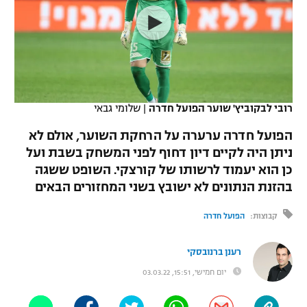
כדורסל נשים
נבחרת ישראל
יורוליג
ליגה ספרדית
טניס
VOD
מכבי תל אביב
מכבי חיפה
יורוקאפ
ליגה איטלקית
כדוריד
הפועל חולון
בית"ר ירושלים
רץ ברשת
ליגה צרפתית
כדורעף
רובי לבקוביץ' שוער הפועל חדרה
|
שלומי גבאי
הפועל ירושלים
מכבי תל אביב
ליגה הולנדית
הפועל חדרה ערערה על הרחקת השוער, אולם לא
שחייה
תוצאות
דני אבדיה
הפועל תל אביב
ניתן היה לקיים דיון דחוף לפני המשחק בשבת ועל
ליגה טורקית
כן הוא יעמוד לרשותו של קורצקי. השופט ששגה
ג'ודו
הפועל חיפה
לוח שידורים
בהזנת הנתונים לא ישובץ בשני המחזורים הבאים
ליגה סינית
אגרוף
הפועל באר שבע
קבוצות:
הפועל חדרה
ליגה ברזילאית
ברחבה
ספורט אולימפי
מכבי נתניה
רענן ברנובסקי
ליגות נוספות
UFC
יום חמישי, 15:51, 03.03.22
"מעל הליגה" – פודקאסט
בני יהודה
היאבקות WWE