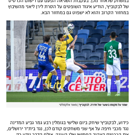
במשחק שלאחר מכן. בעקבות השגיאה הפעם עם רישום הכרטיס
של לבקוביץ', הודיע איגוד השופטים על הסרת לירן ליאני מהשיבוץ
רשיון להקרנה פומבית לבית עסק
במחזור הקרוב והוא לא ישפוט גם במחזור הבא.
הצטרפות לחבילת הערוצים
לוח דרושים – ג'ובנט
תגיות
המגזין
שמר על מקומו בשער של חדרה. לבקוביץ'
|
מאור אלקסלסי
כידוע, לבקוביץ' שיחק ביום שלישי בגומלין רבע גמר גביע המדינה
נגד מכבי חיפה על אף שני משחקים קודם לכן, נגד בית"ר ירושלים,
את הכרטיס הצהוב החמישי שלו העונה, אולם הדבר נודע רק