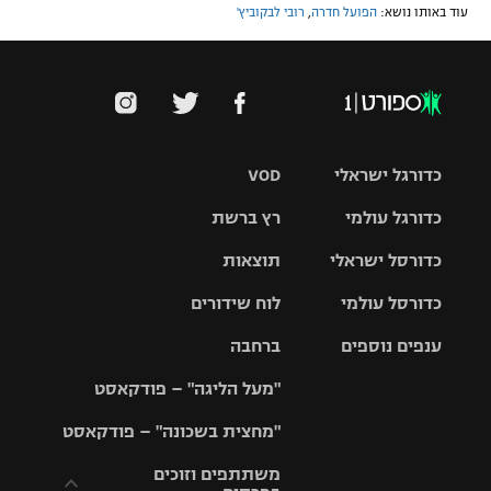
עוד באותו נושא:
הפועל חדרה
,
רובי לבקוביץ'
כדורגל ישראלי
VOD
כדורגל עולמי
רץ ברשת
ליגת העל
כדורסל ישראלי
תוצאות
ליגת
ליגה לאומית
האלופות
כדורסל עולמי
לוח שידורים
ליגת ווינר
סל
גביע הטוטו
ענפים נוספים
ברחבה
ליגה
NBA
אירופית
"מעל הליגה" – פודקאסט
ליגה לאומית
ליגיונרים
טניס
יורוליג
ליגה אנגלית
"מחצית בשכונה" – פודקאסט
כדורסל נשים
גביע המדינה
כדוריד
יורוקאפ
ליגה גרמנית
משתתפים וזוכים