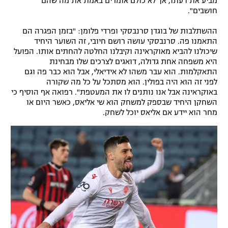
מביע את דעתו, אך לא כולם אומרים באמת את מה שהם
חושבים".
ההשתלבות של בוגדן סרנבסקי ופרדי פלומן: "בזמן הפגרה הם
התאמנו פה. סרנבסקי עושה רושם חיובי, זה השוער היחיד
שיכולנו להביא מאוקראינה וקיבלנו החלטה להחתים אותו. הפועל
היא משפחה אחת גדולה, דואגים לצרכים שלו מבחינת
התאקלמות. הוא עבר משהו לא אידיאלי, אבל הוא כבר פה וגם
לפני זה הוא היה בפולין. הוא מסתכל על כל מה שקורה
באוקראינה אבל אנו נותנים לו את המעטפת". רפואה אף הוסיף כי
השחקן היחיד שבספק למשחק הוא שי אליאס, כאשר היום או
מחר הוא יידע אם אליאס יוכל לשחק.