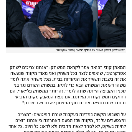
רשיון להקרנה פומבית לבית עסק
הצטרפות לחבילת הערוצים
לוח דרושים – ג'ובנט
תגיות
ישיג ניצחון ראשון העונה על סכנין? רפואה
|
מאור אלקסלסי
המגזין
המאמן קובי רפואה אמר לקראת המשחק: "אנחנו צריכים לשחק
אטרקרטיבי, שואפים לנצח בכל משחק ואני מאוד מקווה שנעשה
את זה בשבת ונשאיר את הנקודות בבית. מכל משחק אתה לומד
משהו ויש את המשחק הבא כדי לתקן. במשחק הקודם נגד בני
סכנין הקבוצה הייתה שונה לגמרי. זה יותר ממשחק פלייאוף, הם
רחוקים חמש נקודות מאיתנו, אם ננצח המאבק מקום הרביעי
נפתח. שום תוצאה אחרת חוץ מניצחון לא תבוא בחשבון".
על השבוע הקשה במדינה בעקבות שורת הפיגועים: "מצרים
ומצטערים על זה, מקווה שזו הפעם האחרונה כי אנחנו רוצים
לחיות בשקט, לא לפחד לצאת מהבית ולא לדאוג כל היום. כל אחד