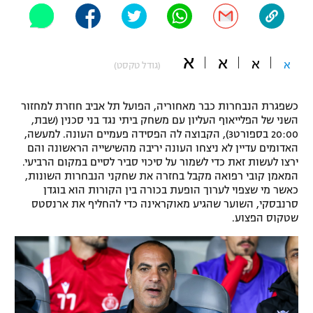
"מחצית בשכונה" – פודקאסט
אופניים
א
א
ספורט מוטורי
א
א
משתתפים וזוכים בפרסים
(גודל טקסט)
כדורמים
כשפגרת הנבחרות כבר מאחוריה, הפועל תל אביב חוזרת למחזור
תקנון משתתפים וזוכים בפרסים
טניס
השני של הפלייאוף העליון עם משחק ביתי נגד בני סכנין (שבת,
פוטבול אמריקאי NFL
20:00 בספורט3), הקבוצה לה הפסידה פעמיים העונה. למעשה,
תקנון עבור פעילות אלקטרה
האדומים עדיין לא ניצחו העונה יריבה מהשישייה הראשונה והם
גיימינג E-Sports
ירצו לעשות זאת כדי לשמור על סיכוי סביר לסיים במקום הרביעי.
בייסבול MLB
תקנון עבור פעילות ספורט 1 – "מרלן"
המאמן קובי רפואה מקבל בחזרה את שחקני הנבחרות השונות,
כאשר מי שצפוי לערוך הופעת בכורה בין הקורות הוא בוגדן
ספורט אתגרי ואקסטרים
סרנבסקי, השוער שהגיע מאוקראינה כדי להחליף את ארנסטס
תנאי שימוש
שטקוס הפצוע.
אומנויות לחימה
מדיניות פרטיות
גיימינג E-Sports
תקנון פעילות ספורט 1