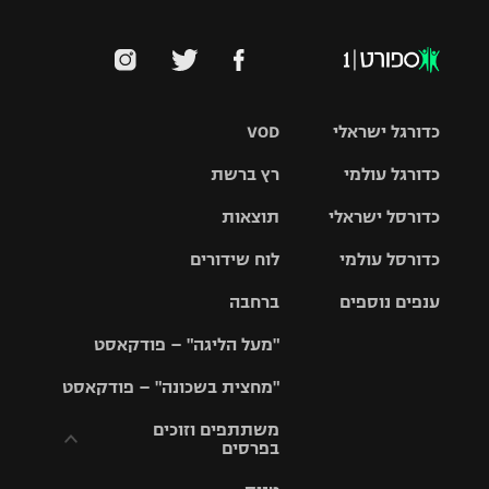
כדורגל ישראלי
VOD
כדורגל עולמי
רץ ברשת
ליגת העל
כדורסל ישראלי
תוצאות
ליגת
ליגה לאומית
האלופות
כדורסל עולמי
לוח שידורים
ליגת ווינר
סל
גביע הטוטו
ענפים נוספים
ברחבה
ליגה
NBA
אירופית
"מעל הליגה" – פודקאסט
ליגה לאומית
ליגיונרים
טניס
יורוליג
ליגה אנגלית
"מחצית בשכונה" – פודקאסט
כדורסל נשים
גביע המדינה
כדוריד
יורוקאפ
ליגה גרמנית
משתתפים וזוכים
בפרסים
מכבי תל
נבחרת
כדורעף
אביב
ישראל
ליגה