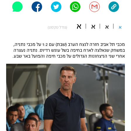
"מחצית בשכונה" – פודקאסט
אופניים
א
א
ספורט מוטורי
א
א
משתתפים וזוכים בפרסים
(גודל טקסט)
כדורמים
מכבי תל אביב חזרה לנצח הערב (שבת) עם 1:2 על מכבי נתניה,
תקנון משתתפים וזוכים בפרסים
טניס
במשחק שנאלצה לארח בחיפה בשל עונש רדיוס. נתניה נעצרה
פוטבול אמריקאי NFL
אחרי שני הניצחונות הגדולים על מכבי חיפה והפועל באר שבע.
תקנון עבור פעילות אלקטרה
גיימינג E-Sports
בייסבול MLB
תקנון עבור פעילות ספורט 1 – "מרלן"
ספורט אתגרי ואקסטרים
תנאי שימוש
אומנויות לחימה
מדיניות פרטיות
גיימינג E-Sports
תקנון פעילות ספורט 1