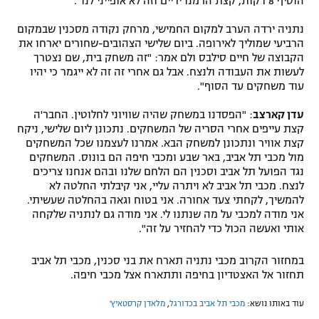
הוסיף 8 דקות, קצת הרמנו ידיים וזה לא אופייני לנו".
נתניה ירדה הערב למקום החמישי, מרחק נקודה מסכנין שבמקום
הרביעי שמוליך לאירופה. ביום שלישי הצהובים-שחורים יארחו את
הקבוצה של חיים סילבס ולם אמר: "זה משחק בית, שם נצטרך
לעשות את העבודה ולנצח. אבל גם אחרי זה זה לא ייגמר כי יהיו
עוד משחקים עד הסוף".
עדן קארצב
: "הפסדנו במשחק שהיה שוויוני לחלוטין. החבר'ה
קצת עייפים אחרי הסריה של המשחקים. נתכונן ליום שלישי, ניקח
קצת אוויר ונתכונן למשחק הבא. אמרנו לעצמנו שכל המשחקים
מול מכבי תל אביב, באר שבע ומכבי חיפה הם בונוס. המשחקים
נגד הפועל תל אביב וסכנין הם הלחם שלנו ובהם אנחנו צריכים
לנצח. מכבי תל אביב לא ויתרה עליי, אני קיבלתי החלטה לא
להמשיך, לקחתי צעד אחורה. אני בטוח וגאה בהחלטה שעשיתי.
אני מודה למכבי על מה שנתנו לי. אני מודה גם לנתניה שלקחה
אותי ואעשה הכול כדי להחזיר על זה".
במחזור הקרוב מכבי נתניה תארח את בני סכנין, מכבי תל אביב
תחזור אל האצטדיון בחיפה ותתארח אצל מכבי חיפה.
עוד באותו נושא:
מכבי תל אביב בכדורגל
,
מלאדן קרסטאיץ'