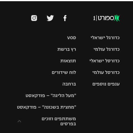
כדורגל ישראלי
VOD
כדורגל עולמי
רץ ברשת
ליגת העל
כדורסל ישראלי
תוצאות
ליגת
ליגה לאומית
האלופות
כדורסל עולמי
לוח שידורים
ליגת ווינר
סל
גביע הטוטו
ענפים נוספים
ברחבה
ליגה
NBA
אירופית
"מעל הליגה" – פודקאסט
ליגה לאומית
ליגיונרים
טניס
יורוליג
ליגה אנגלית
"מחצית בשכונה" – פודקאסט
כדורסל נשים
גביע המדינה
כדוריד
יורוקאפ
ליגה גרמנית
משתתפים וזוכים
בפרסים
מכבי תל
נבחרת
כדורעף
אביב
ישראל
ליגה