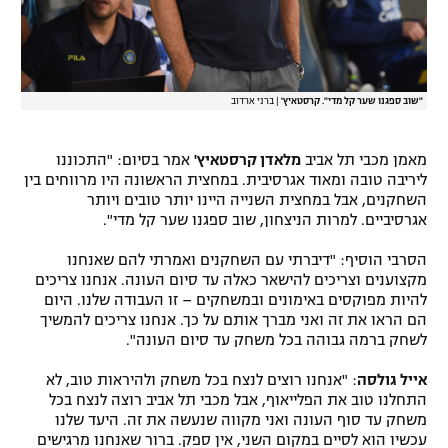
רשיון להקרנה פומבית לבית עסק
הצטרפות לחבילת הערוצים
"שוב ספגנו שער קל מדי". קרסטאיץ'
|
ברני ארדוב
לוח דרושים – ג'ובנט
מאמן מכבי תל אביב
מלאדן קרסטאיץ'
אמר בסיום: "התכוננו
תגיות
ליריבה טובה ומאוד אגרסיבית. במחצית הראשונה היו מרווחים בין
השחקנים, אבל במחצית השנייה היינו יותר טובים ויותר
המגזין
אגרסיביים. למרות הניצחון, שוב ספגנו שער קל מדי".
הסרבי הוסיף: "דיברתי עם השחקנים ואמרתי להם שאנחנו
מקצוענים וצריכים להישאר כאלה עד סיום העונה. אנחנו צריכים
להיות מפוקסים באימונים ובמשחקים – זו העבודה שלנו. היום
הם הראו את זה ואני מברך אותם על כך. אנחנו צריכים להמשיך
לשחק ברמה גבוהה בכל משחק עד סיום העונה".
אייל גולסה
: "אנחנו רוצים לנצח בכל משחק ולהיראות טוב, לא
התחלנו טוב את הפלייאוף, אבל מכבי תל אביב רוצה לנצח בכל
משחק עד סוף העונה ואני מקווה שנעשה את זה. היעד שלנו
עכשיו הוא לסיים במקום השני, אין ספק. ברור שאנחנו מרגישים