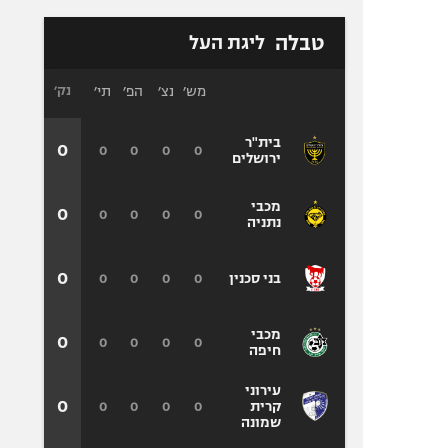
טבלה
ליגת העל
מש׳
נצ׳
הפ׳
תי׳
נק׳
בית"ר
0
0
0
0
0
ירושלים
מכבי
0
0
0
0
0
נתניה
0
0
0
0
0
בני סכנין
מכבי
0
0
0
0
0
חיפה
עירוני
0
0
0
0
0
קרית
שמונה