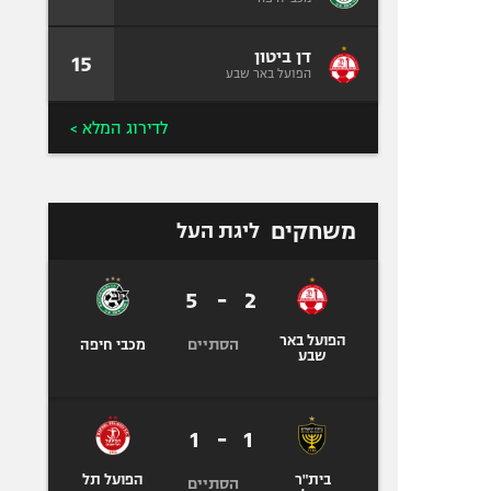
דן ביטון
15
הפועל באר שבע
לדירוג המלא >
משחקים
ליגת העל
5
-
2
הפועל באר
הסתיים
מכבי חיפה
שבע
1
-
1
בית"ר
הפועל תל
הסתיים