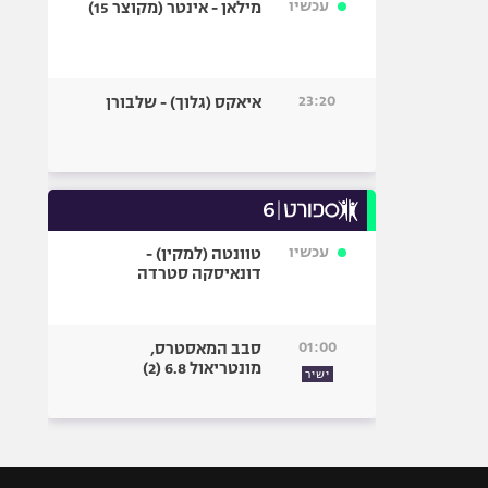
עכשיו
מילאן - אינטר (מקוצר 15)
23:20
איאקס (גלוך) - שלבורן
עכשיו
טוונטה (למקין) -
דונאיסקה סטרדה
01:00
סבב המאסטרס,
מונטריאול 6.8 (2)
ישיר