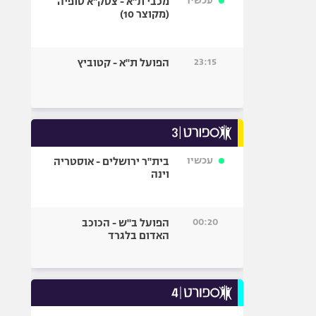
עכשיו
מכבי ת"א - צסק"א סופיה
(מקוצר 10)
23:15
הפועל ת"א - קטוביץ
עכשיו
בית"ר ירושלים - אוסטריה
וינה
00:20
הפועל ב"ש - הכוכב
האדום בלגרד