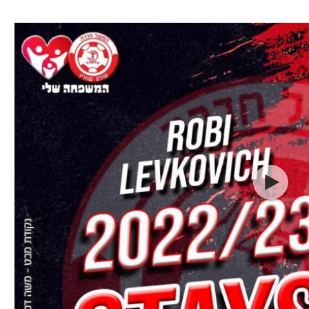
ל אביב
ליגה טורקית
תל אביב
ליגה סינית
חיפה
ליגה ברזילאית
באר שבע
ליגות נוספות
תניה
דה