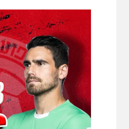
משתתפים וזוכים בפרסים
מכבי ת
הפועל 
תקנון משתתפים וזוכים בפרסים
הפועל 
תקנון עבור פעילות אלקטרה
הפועל 
תקנון עבור פעילות ספורט 1 – "מרלן"
מכבי נ
טניס
בני יהו
גיימינג E-Sports
תנאי שימוש
מדיניות פרטיות
תקנון פעילות ספורט 1
רשיון להקרנה פומבית לבית עסק
הצטרפות לחבילת הערוצים
לוח דרושים – ג'ובנט
תגיות