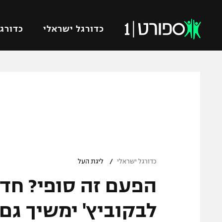
כדורגל ישראלי
כדורגל
VOD
כדורג
רץ ברשת
ליגת ה
ליגה ל
תוצאות
גביע הט
לוח שידורים
ליגיונר
ברחבה
/
גביע ה
כדורגל ישראלי
ליגת העל
נבחרת 
הפעם זה סופי? חד
"מעל הליגה" – פודקאסט
מכבי ח
"מחצית בשכונה" – פודקאסט
לבקוביץ' ימשיך גם
בית"ר י