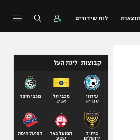
וצאות
לוח שידורים
כדורסל עולמי
ענפים נוספים
קבוצות
ליגת העל
NBA
טניס
יורוליג
כדוריד
יורוקאפ
כדורעף
שחייה
עירוני
מכבי תל
מכבי חיפה
טבריה
אביב
ג'ודו
אגרוף
ספורט אולימפי
UFC
בית"ר
הפועל באר
הפועל חיפה
ירושלים
שבע