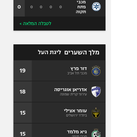
מכבי
0
0
0
0
0
פתח
תקוה
לטבלה המלאה >
מלך השערים
ליגת העל
דור פרץ
19
מכבי תל אביב
אדריאן אוגריסה
18
עירוני קרית שמונה
עומר אצילי
15
בית"ר ירושלים
גיא מלמד
15
מכבי חיפה