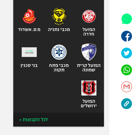
היאבקות WWE
אופניים
ספורט מוטורי
כדורמים
הפועל
מכבי נתניה
מ.ס. אשדוד
חדרה
פוטבול אמריקאי NFL
בייסבול MLB
ספורט אתגרי
ואקסטרים
הפועל קרית
מכבי פתח
בני סכנין
שמונה
תקוה
אומנויות לחימה
גיימינג E-Sports
הפועל
ירושלים
לכל הקבוצות >