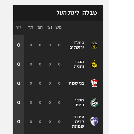
טבלה
ליגת העל
מש׳
נצ׳
הפ׳
תי׳
נק׳
בית"ר
0
0
0
0
0
ירושלים
מכבי
0
0
0
0
0
נתניה
0
0
0
0
0
בני סכנין
מכבי
0
0
0
0
0
חיפה
עירוני
0
0
0
0
0
קרית
שמונה