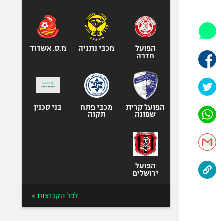
היאבקות WWE
אופניים
ספורט מוטורי
כדורמים
הפועל
מכבי נתניה
מ.ס. אשדוד
חדרה
פוטבול אמריקאי NFL
בייסבול MLB
ספורט אתגרי
ואקסטרים
הפועל קרית
מכבי פתח
בני סכנין
שמונה
תקוה
אומנויות לחימה
גיימינג E-Sports
הפועל
ירושלים
לכל הקבוצות >