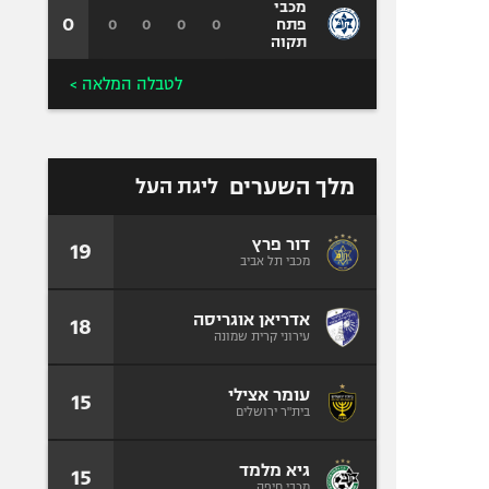
מכבי
0
0
0
0
0
פתח
תקוה
לטבלה המלאה >
מלך השערים
ליגת העל
דור פרץ
19
מכבי תל אביב
אדריאן אוגריסה
18
עירוני קרית שמונה
עומר אצילי
15
בית"ר ירושלים
גיא מלמד
15
מכבי חיפה