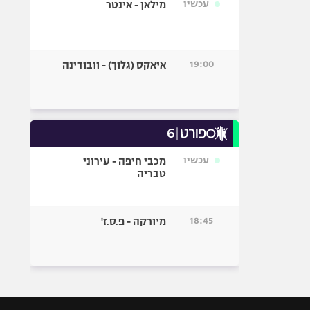
עכשיו
מילאן - אינטר
19:00
איאקס (גלוך) - וובודינה
עכשיו
מכבי חיפה - עירוני
טבריה
18:45
מיורקה - פ.ס.ז'