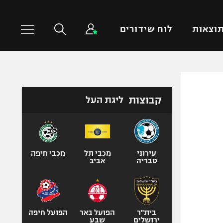
וצאות
לוח שידורים
כדורסל עולמי
ענפים נוספים
קבוצות
ליגת העל
NBA
טניס
יורוליג
כדוריד
יורוקאפ
כדורעף
שחייה
עירוני
מכבי תל
מכבי חיפה
טבריה
אביב
ג'ודו
אגרוף
ספורט אולימפי
UFC
בית"ר
הפועל באר
הפועל חיפה
ירושלים
שבע