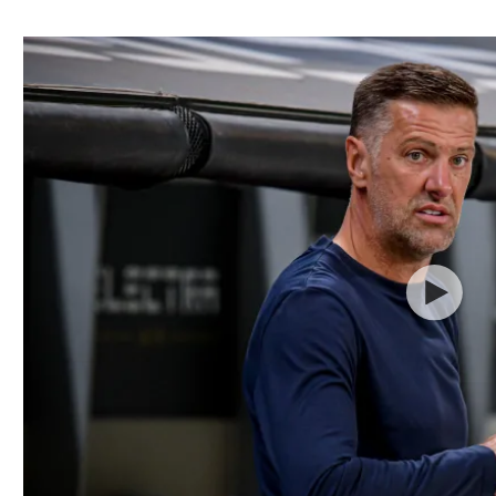
ל אביב
ליגה טורקית
תל אביב
ליגה סינית
חיפה
ליגה ברזילאית
באר שבע
ליגות נוספות
תניה
דה