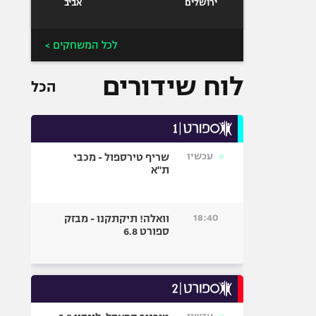
ירושלים
אביב
לכל המשחקים >
לוח שידורים
הכל
עכשיו
שריף טירספול - מכבי
ת"א
18:40
וואלה! תיקתקנו - מבזק
ספורט 6.8