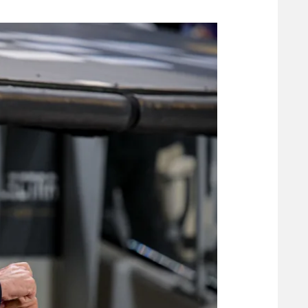
משתתפים וזוכים בפרסים
מכבי ת
הפועל 
תקנון משתתפים וזוכים בפרסים
הפועל 
תקנון עבור פעילות אלקטרה
הפועל 
תקנון עבור פעילות ספורט 1 – "מרלן"
מכבי נ
טניס
בני יהו
גיימינג E-Sports
תנאי שימוש
מדיניות פרטיות
תקנון פעילות ספורט 1
רשיון להקרנה פומבית לבית עסק
הצטרפות לחבילת הערוצים
לוח דרושים – ג'ובנט
תגיות