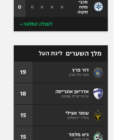
מכבי
0
0
0
0
0
פתח
תקוה
לטבלה המלאה >
מלך השערים
ליגת העל
דור פרץ
19
מכבי תל אביב
אדריאן אוגריסה
18
עירוני קרית שמונה
עומר אצילי
15
בית"ר ירושלים
גיא מלמד
15
מכבי חיפה