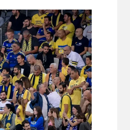
משתתפים וזוכים בפרסים
מכבי ת
הפועל 
תקנון משתתפים וזוכים בפרסים
הפועל 
תקנון עבור פעילות אלקטרה
הפועל 
תקנון עבור פעילות ספורט 1 – "מרלן"
מכבי נ
טניס
בני יהו
גיימינג E-Sports
תנאי שימוש
מדיניות פרטיות
תקנון פעילות ספורט 1
רשיון להקרנה פומבית לבית עסק
הצטרפות לחבילת הערוצים
לוח דרושים – ג'ובנט
תגיות