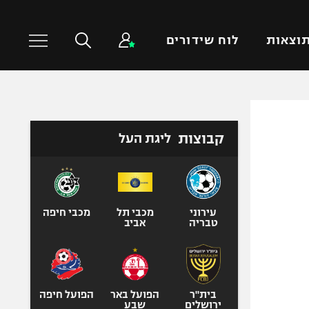
וצאות
לוח שידורים
כדורסל עולמי
ענפים נוספים
קבוצות
ליגת העל
NBA
טניס
יורוליג
כדוריד
יורוקאפ
כדורעף
שחייה
עירוני
מכבי תל
מכבי חיפה
טבריה
אביב
ג'ודו
אגרוף
ספורט אולימפי
UFC
בית"ר
הפועל באר
הפועל חיפה
ירושלים
שבע