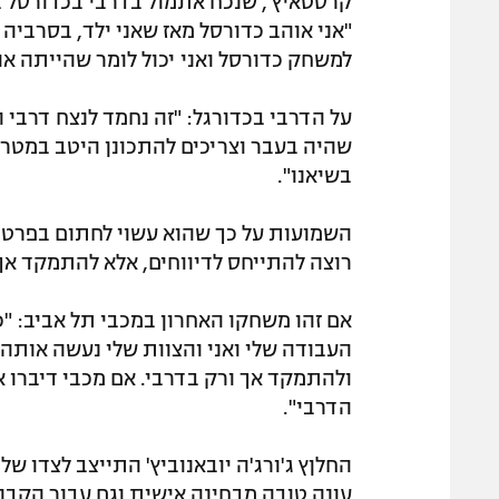
קרסטאיץ', שנכח אתמול בדרבי בכדורסל בו
"אני אוהב כדורסל מאז שאני ילד, בסרביה
למשחק כדורסל ואני יכול לומר שהייתה אוו
על הדרבי בכדורגל: "זה נחמד לנצח דרבי ו
שהיה בעבר וצריכים להתכונן היטב במטרה
בשיאנו".
השמועות על כך שהוא עשוי לחתום בפרטיזן
רוצה להתייחס לדיווחים, אלא להתמקד אך
אם זהו משחקו האחרון במכבי תל אביב: "כב
העבודה שלי ואני והצוות שלי נעשה אותה ה
ולהתמקד אך ורק בדרבי. אם מכבי דיברו אי
הדרבי".
החלןץ ג'ורג'ה יובאנוביץ' התייצב לצדו ש
עונה טובה מבחינה אישית וגם עבור הקבו