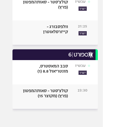
עכשיו
קולצ'סטר - סאותהמפטון
(פרץ)
ישיר
21:25
וולפסבורג -
קייזרסלאוטרן
ישיר
עכשיו
סבב המאסטרס,
מונטריאול 8.8 (1)
ישיר
23:30
קולצ'סטר - סאותהמפטון
(פרץ) (מקוצר 15)