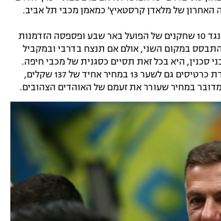
ה האחרון של מלאדן קרסטאיץ' כמאמן מכבי תל אביב.
ביום שני מכבי תל אביב סיימה ב-1:1 ביתי נגד 10 שחקנים של הפועל באר שבע ופספסה הזדמנות
להתבסס במקום השני, אולם אם תנצח בדרבי ובמקביל
 סכנין, היא בכל זאת תסיים כסגנית של מכבי חיפה.
לאוהדי מכבי תל אביב נפתחה הבוקר מכירת כרטיסים גם לשער 13 במחיר אחיד של 137 שקלים,