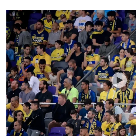
ל אביב
ליגה טורקית
תל אביב
ליגה סינית
חיפה
ליגה ברזילאית
באר שבע
ליגות נוספות
תניה
דה