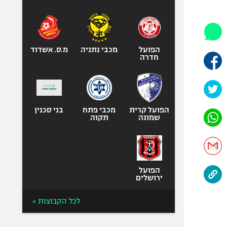
היאבקות WWE
אופניים
ספורט מוטורי
כדורמים
הפועל
מכבי נתניה
מ.ס. אשדוד
חדרה
פוטבול אמריקאי NFL
בייסבול MLB
ספורט אתגרי
ואקסטרים
הפועל קרית
מכבי פתח
בני סכנין
שמונה
תקוה
אומנויות לחימה
גיימינג E-Sports
הפועל
ירושלים
לכל הקבוצות >