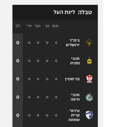
טבלה
ליגת העל
מש׳
נצ׳
הפ׳
תי׳
נק׳
בית"ר
0
0
0
0
0
ירושלים
מכבי
0
0
0
0
0
נתניה
0
0
0
0
0
בני סכנין
מכבי
0
0
0
0
0
חיפה
עירוני
0
0
0
0
0
קרית
שמונה