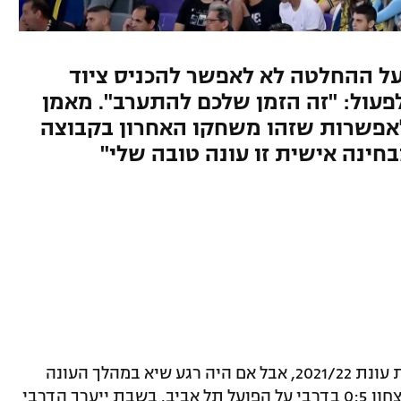
על ההחלטה לא לאפשר להכניס ציוד
פעול: "זה הזמן שלכם להתערב". מאמן
לאפשרות שזהו משחקו האחרון בקבוצה
מבחינה אישית זו עונה טובה שלי"
כנראה שמכבי תל אביב לא תרצה לזכור את עונת 2021/22, אבל אם היה רגע שיא במהלך העונה
שהאוהדים הצהובים לא ישכחו, זה יום הניצחון 0:5 בדרבי על הפועל תל אביב. בשבת ייערך הדרבי