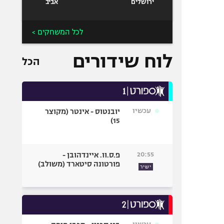
ירושלים
אביב
לכל המשחקים >
לוח שידורים
הכל
עכשיו
יובנטוס - אינטר (מקוצר
15)
20:55
פ.ס.וו. איינדהובן -
פורטונה סיטארד (משולב)
ישיר