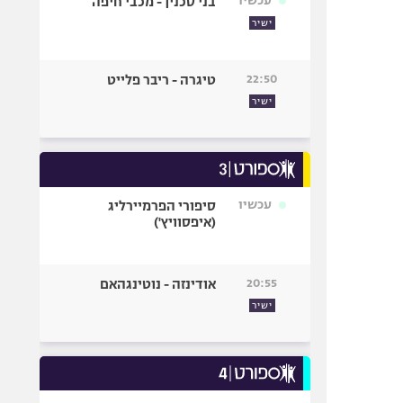
עכשיו
בני סכנין - מכבי חיפה
ישיר
22:50
טיגרה - ריבר פלייט
ישיר
עכשיו
סיפורי הפרמיירליג
(איפסוויץ')
20:55
אודינזה - נוטינגהאם
ישיר