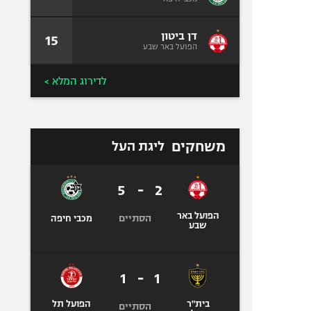
דן ביטון
15
הפועל באר שבע
לדירוג המלא >
משחקים
ליגת העל
5
-
2
הפועל באר
הסתיים
מכבי חיפה
שבע
1
-
1
בית"ר
הפועל תל
הסתיים