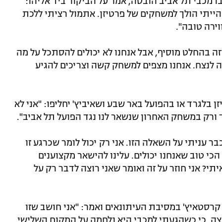
 מכבי תל אביב הובסה, אמר על הביקור ביד אליהו:
 הייתי הולך למשחקים של פרטיזן. אתמול רציתי ללכת
ירה טובה".
זה בהחלט מוסיף, אבל אנחנו לא יכולים להסתכל על מה
 לנצח. אנחנו מצפים למשחק קשה וצריכים להגיע
 בלגרד או בהפועל באר שבע ושאיביץ' יחליפו: "אני לא
 ורק במשחק האחרון שנשאר לנו נגד הפועל תל אביב".
ר עניתי על השאלה הזו. אני רק יכול לומר שכרגע זו
כי טוב שאנחנו יכולים. עלינו להישאר מקצוענים
תי? אני חוזר על זה ואומר שאני רוצה לדבר רק על
ל קרסטאיץ' במסיבת העיתונאים ואמר: "אני חושב שזו
צה, כי כשהגעתי למכבי היא נלחמה על המקום השלישי