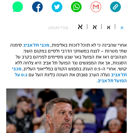
"מחצית בשכונה" – פודקאסט
אופניים
א
א
ספורט מוטורי
א
א
משתתפים וזוכים בפרסים
(גודל טקסט)
כדורמים
אחרי שהבינה כי לא תוכל לזכות באליפות,
מכבי תל אביב
סימנה
תקנון משתתפים וזוכים בפרסים
טניס
שתי מטרות – לנצח במשחקי הדרבי ולסיים במקום השני.
פוטבול אמריקאי NFL
הצהובים ראו את הפועל באר שבע מסיימים לפניהם בקרב על
תקנון עבור פעילות אלקטרה
הסגנות, אך את המפגשים נגד הפועל תל אביב היא צלחה ללא
גיימינג E-Sports
קושי. אחרי ה-0:5 הענק במפגש הקודם בפלייאוף העליון,
מכבי
בייסבול MLB
תקנון עבור פעילות ספורט 1 – "מרלן"
תל אביב
נעלה הערב (שבת) את העונה בליגת העל עם
0:2 על
הפועל תל אביב.
ספורט אתגרי ואקסטרים
תנאי שימוש
אומנויות לחימה
מדיניות פרטיות
גיימינג E-Sports
תקנון פעילות ספורט 1