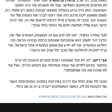
מאמן מכבי תל אביב
מלאדן קרסטאיץ'
אמר אחרי המשחק: "אנחנו
לא מרוצים מהמקום השלישי, אבל אל תשכחו מה היה המצב
כשהגענו, הוא היה גרוע בטבלה ומצאנו קבוצה במצב רע מאוד. רק
מאמן משוגע ייקח סיכון כזה ואני רוצה לברך את הצוות שלי על
העונה הזו. מכבי זה מועדון גדול ויכולנו לראות את זה. מה יהיה
היעד הבא שלי? חמישה ימים על החוף בתל אביב".
לגבי עתידו הוסיף: "אני לא יודע אם זה המשחק האחרון שלי פה.
הדבר הכי חשוב הוא שהוכחנו שאנחנו ברמה גבוהה ונראה מה
יחליטו במועדון. אני לא יודע אם אאמן במועדון אחר בישראל, אני
צריך לחכות להחלטה של מכבי תל אביב ואז נראה".
אבי ריקן
: "זה לא סוד שאנחנו רוצים תארים והעונה לא זכינו
בתואר. מרגש לסיים עוד עונה ובמיוחד עם ניצחון בדרבי, אבל אני
לא שוכח את מה שפספסנו".
מכבי תל אביב תחל את דרכה באירופה בסיבוב המוקדמות השני
של הקונפרנס ליג, כאשר המשחקים ייערכו ב-21 וב-28 ביולי.
עוד באותו נושא:
מכבי תל אביב בכדורגל
,
מלאדן קרסטאיץ'