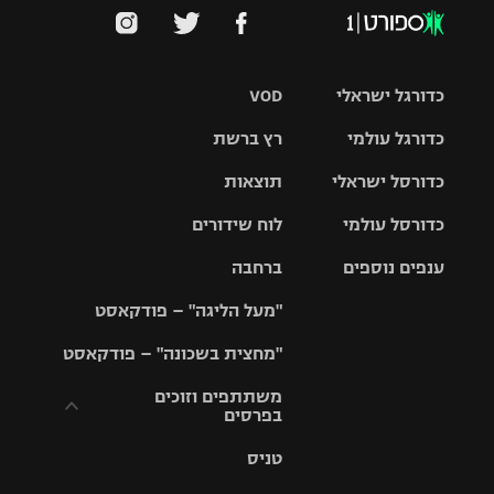
כדורגל ישראלי
VOD
כדורגל עולמי
רץ ברשת
ליגת העל
כדורסל ישראלי
תוצאות
ליגת
ליגה לאומית
האלופות
כדורסל עולמי
לוח שידורים
ליגת ווינר
סל
גביע הטוטו
ענפים נוספים
ברחבה
ליגה
NBA
אירופית
"מעל הליגה" – פודקאסט
ליגה לאומית
ליגיונרים
טניס
יורוליג
ליגה אנגלית
"מחצית בשכונה" – פודקאסט
כדורסל נשים
גביע המדינה
כדוריד
יורוקאפ
ליגה גרמנית
משתתפים וזוכים
בפרסים
מכבי תל
נבחרת
כדורעף
אביב
ישראל
ליגה
טניס
ספרדית
תקנון משתתפים
שחייה
הפועל חולון
מכבי חיפה
וזוכים בפרסים