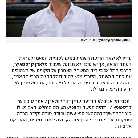
רשיון להקרנה פומבית לבית עסק
הצטרפות לחבילת הערוצים
לוח דרושים – ג'ובנט
משחקו האחרון? קרסטאיץ'
|
אריאל שלום
תגיות
עדיין לא יצאה הודעה רשמית בנוגע לסוגיית המאמן לקראת
העונה הבאה, אך יש סיכוי לא מבוטל שעבור
מלאדן קרסטאיץ'
,
המגזין
הדרבי התל אביבי היה המשחק האחרון על הקווים של הצהובים.
עם סיום המשחק, הסרבי ניגש להודות לקהל של מכבי תל אביב,
במה שהיה נראה כמו פרידה, אך על פי סוכנו, גם הוא עדיין לא
יודע מה יעלה בגורלו.
"מכבי תל אביב לא הודיעה עדיין דבר למלאדן", אמר סוכנו של
קרסטאיץ'", "תהיה פגישה והוא ישמע מה הוחלט. האם יש לו
סיכוי להמשיך? למה לא? הוא עשה עבודה טובה וקידם הרבה
שחקנים. אם ייתנו לו להכין את הקבוצה לעונה נוספת, הוא ייקח
אליפות".