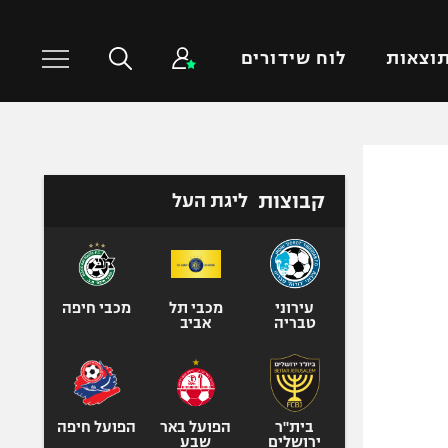
וצאות
לוח שידורים
כדורסל עולמי
ענפים נוספים
קבוצות
ליגת העל
NBA
טניס
יורוליג
כדוריד
יורוקאפ
כדורעף
שחייה
עירוני
מכבי תל
מכבי חיפה
טבריה
אביב
ג'ודו
אגרוף
ספורט אולימפי
UFC
בית"ר
הפועל באר
הפועל חיפה
ירושלים
שבע