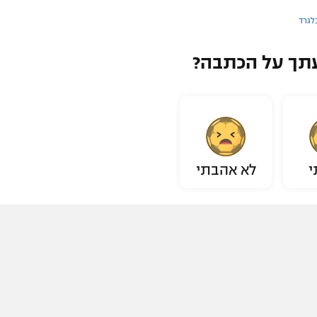
לגרד
תך על הכתבה?
י
לא אהבתי