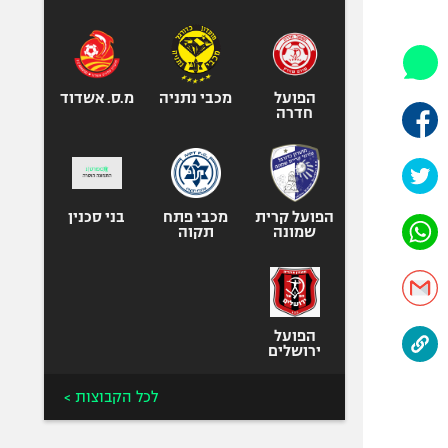
היאבקות WWE
אופניים
ספורט מוטורי
כדורמים
הפועל
מכבי נתניה
מ.ס. אשדוד
חדרה
פוטבול אמריקאי NFL
בייסבול MLB
ספורט אתגרי
ואקסטרים
הפועל קרית
מכבי פתח
בני סכנין
שמונה
תקוה
אומנויות לחימה
גיימינג E-Sports
הפועל
ירושלים
לכל הקבוצות >