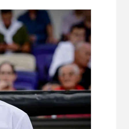
משתתפים וזוכים בפרסים
מכבי ת
הפועל 
תקנון משתתפים וזוכים בפרסים
הפועל 
תקנון עבור פעילות אלקטרה
הפועל 
תקנון עבור פעילות ספורט 1 – "מרלן"
מכבי נ
טניס
בני יהו
גיימינג E-Sports
תנאי שימוש
מדיניות פרטיות
תקנון פעילות ספורט 1
רשיון להקרנה פומבית לבית עסק
הצטרפות לחבילת הערוצים
לוח דרושים – ג'ובנט
תגיות