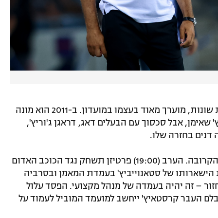
קרסטאיץ' ששיחק בפרטיזן בשתי קדנציות שונות, מוערך מאוד בעצמו במועדון. ב-2011 הוא מונה
 שאימן, אבל סכסוך עם הבעלים דאג, דראגן ג'וריץ',
דנים בחזרה שלו.
התמונה למעשה תתחיל להתבהר ביממה הקרובה. הערב (19:00) פרטיזן תשחק נגד הכוכב האדום
ת הישארותו של סטאנוייביץ' בעמדת המאמן ובסרביה
זור – זה יהיה בעמדה של מנהל מקצועי. הפסד עלול
בלם העבר קרסטאיץ' ייחשב למועמד המוביל לעמוד על