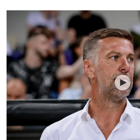
ל אביב
ליגה טורקית
תל אביב
ליגה סינית
חיפה
ליגה ברזילאית
באר שבע
ליגות נוספות
תניה
דה