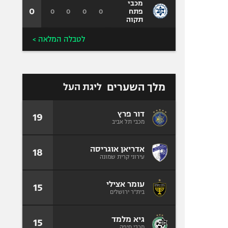
מכבי
0
0
0
0
0
פתח
תקוה
לטבלה המלאה >
מלך השערים
ליגת העל
דור פרץ
19
מכבי תל אביב
אדריאן אוגריסה
18
עירוני קרית שמונה
עומר אצילי
15
בית"ר ירושלים
גיא מלמד
15
מכבי חיפה