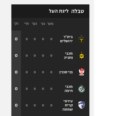
טבלה
ליגת העל
מש׳
נצ׳
הפ׳
תי׳
נק׳
בית"ר
0
0
0
0
0
ירושלים
מכבי
0
0
0
0
0
נתניה
0
0
0
0
0
בני סכנין
מכבי
0
0
0
0
0
חיפה
עירוני
0
0
0
0
0
קרית
שמונה