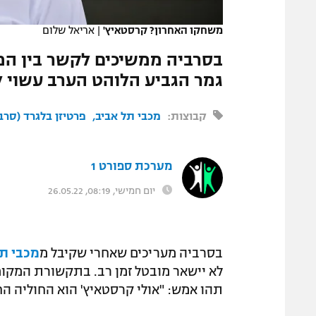
המגזין
משחקו האחרון? קרסטאיץ'
|
אריאל שלום
בסרביה ממשיכים לקשר בין המ
גמר הגביע הלוהט הערב עשוי ל
קבוצות:
מכבי תל אביב
פרטיזן בלגרד (סרב
מערכת ספורט 1
יום חמישי, 08:19, 26.05.22
בסרביה מעריכים שאחרי שקיבל מ
מכבי תל
תהו אמש: "אולי קרסטאיץ' הוא החוליה הח