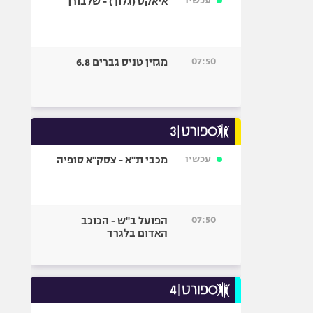
עכשיו
איאקס (גלוך) - שלבורן
07:50
מגזין טניס גברים 6.8
עכשיו
מכבי ת"א - צסק"א סופיה
07:50
הפועל ב"ש - הכוכב
האדום בלגרד