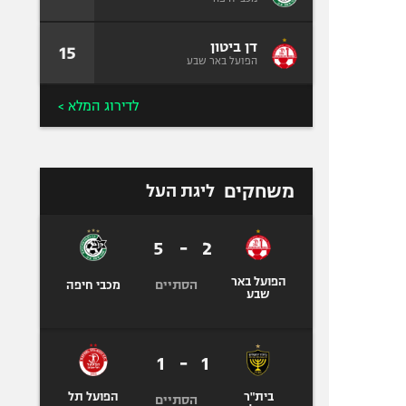
דן ביטון
15
הפועל באר שבע
לדירוג המלא >
משחקים
ליגת העל
5
-
2
הפועל באר
הסתיים
מכבי חיפה
שבע
1
-
1
בית"ר
הפועל תל
הסתיים