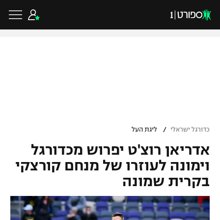
כדורגל ישראלי
ליגת העל
כדורגל עולמי
/
כדורגל ישראלי
ליגת העל
ליגה לאומית
אדריאן רוצ'ט יפרוש מכדורגל
ליגת האלופות
כדורסל ישראלי
גביע הטוטו
וימונה לעוזרו של מנחם קורצקי
ליגה אירופית
בקרית שמונה
ליגת ווינר סל
ליגיונרים
כדורסל עולמי
ליגה אנגלית
ליגה לאומית
גביע המדינה
NBA
ליגה גרמנית
ענפים נוספים