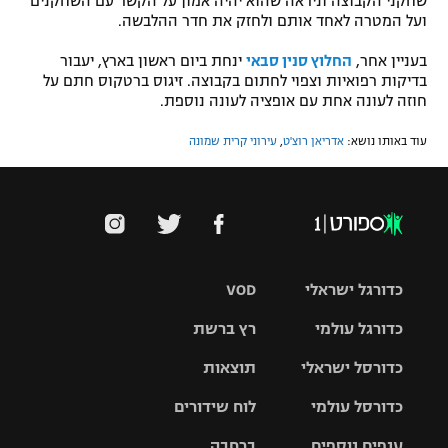
שחקני הקבוצה וניראה שהוא יהיה אמון על הקשר עם השחקנים
ועל המטרה לאחד אותם ולחזק את חדר ההלבשה.
בעניין אחר,
החלוץ סנין סבאי
ינחת ביום ראשון בארץ, יעבור
בדיקות רפואיות וצפוי לחתום בקבוצה. זיגוס ברטקוס חתם על
חוזה לעונה אחת עם אופציה לעונה נוספת.
עוד באותו נושא:
אדריאן רוצ'ט
,
עירוני קרית שמונה
כדורגל ישראלי
VOD
כדורגל עולמי
רץ ברשת
ליגת העל
כדורסל ישראלי
תוצאות
ליגת
ליגה לאומית
האלופות
כדורסל עולמי
לוח שידורים
ליגת ווינר
סל
גביע הטוטו
ענפים נוספים
ברחבה
ליגה