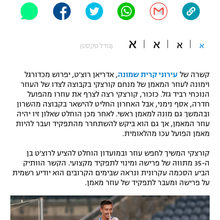
"מחצית בשכונה" – פודקאסט
אופניים
א
א
ספורט מוטורי
א
א
משתתפים וזוכים בפרסים
(גודל טקסט)
כדורמים
קשרה של
עירוני קרית שמונה
, אדריאן רוצ'ט, יפרוש מכדורגל
תקנון משתתפים וזוכים בפרסים
טניס
וימונה לעוזר המאמן של מנחם קורצקי בקבוצה לצדו של העוזר
פוטבול אמריקאי NFL
הנוכחי רביד גזל. כזכור, קורצקי רצה לצרף את עוזרו מהפועל
תקנון עבור פעילות אלקטרה
חדרה, אסף נימני, אבל האחרון החליט להישאר בקבוצה מהשרון
גיימינג E-Sports
ובהמשך גם מונה למאמן ראשי. לאחר מכן הוחלט שאלון זיו יהיה
בייסבול MLB
תקנון עבור פעילות ספורט 1 – "מרלן"
עוזר המאמן, אך גם הוא ביקש להשתחרר מהתפקיד ועבר להיות
מאמן הפועל עכו מהלאומית.
ספורט אתגרי ואקסטרים
תנאי שימוש
קורצקי המשיך לחפש עוזר ובמועדון הוחלט להציע לרוצ'ט בן
אומנויות לחימה
ה-35 מתווה של פרישה ומינוי לתפקיד מקצועי. הקשר הוותיק
הביע הסכמה עקרונית ונראה שבימים הקרובים הוא יודיע רשמית
מדיניות פרטיות
על פרישה ומעבר לתפקיד של עוזר מאמן.
גיימינג E-Sports
תקנון פעילות ספורט 1