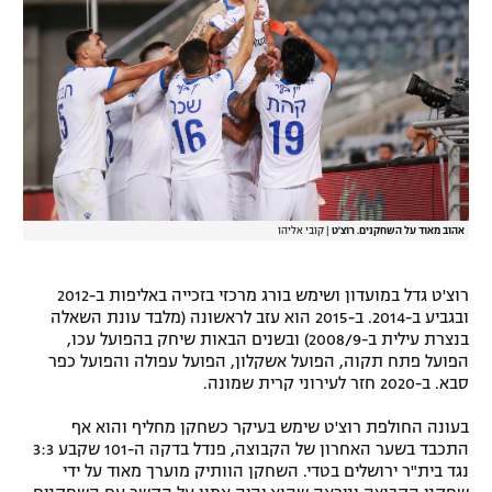
רשיון להקרנה פומבית לבית עסק
הצטרפות לחבילת הערוצים
לוח דרושים – ג'ובנט
תגיות
אהוב מאוד על השחקנים. רוצ'ט
|
קובי אליהו
המגזין
רוצ'ט גדל במועדון ושימש בורג מרכזי בזכייה באליפות ב-2012
ובגביע ב-2014. ב-2015 הוא עזב לראשונה (מלבד עונת השאלה
בנצרת עילית ב-2008/9) ובשנים הבאות שיחק בהפועל עכו,
הפועל פתח תקוה, הפועל אשקלון, הפועל עפולה והפועל כפר
סבא. ב-2020 חזר לעירוני קרית שמונה.
בעונה החולפת רוצ'ט שימש בעיקר כשחקן מחליף והוא אף
התכבד בשער האחרון של הקבוצה, פנדל בדקה ה-101 שקבע 3:3
נגד בית"ר ירושלים בטדי. השחקן הוותיק מוערך מאוד על ידי