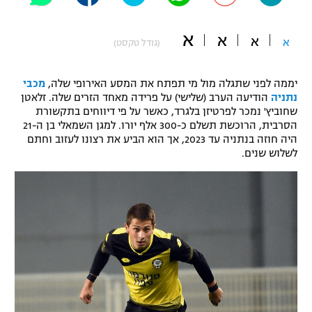
"מחצית בשכונה" – פודקאסט
אופניים
א
א
א
א
(גודל טקסט)
ספורט מוטורי
משתתפים וזוכים בפרסים
יממה לפני שתגלה מול מי תפתח את המסע האירופי שלה,
מכבי
כדורמים
נתניה
הודיעה הערב (שלישי) על פרידה מאחד הזרים שלה. זלאטן
תקנון משתתפים וזוכים בפרסים
שחוביץ' נמכר לפרטיזן בלגרד, כאשר על פי דיווחים בתקשורת
טניס
הסרבית, הרוכשת תשלם כ-300 אלף יורו. למגן השמאלי בן ה-21
פוטבול אמריקאי NFL
היה חוזה בנתניה עד 2023, אך הוא הביע את רצונו לעזוב וחתם
תקנון עבור פעילות אלקטרה
לשלוש שנים.
גיימינג E-Sports
בייסבול MLB
תקנון עבור פעילות ספורט 1 – "מרלן"
ספורט אתגרי ואקסטרים
תנאי שימוש
אומנויות לחימה
מדיניות פרטיות
גיימינג E-Sports
תקנון פעילות ספורט 1