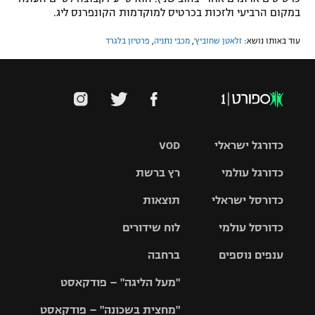
במקום הרביעי ולזכות בכרטיס למוקדמות הקונפרנס ליג.
עוד באותו נושא:
זלאטן שחוביץ'
,
מכבי נתניה
,
פרטיזן בלגרד
כדורגל ישראלי
VOD
כדורגל עולמי
רץ ברשת
ליגת העל
כדורסל ישראלי
תוצאות
ליגת
ליגה לאומית
האלופות
כדורסל עולמי
לוח שידורים
ליגת ווינר
סל
גביע הטוטו
ענפים נוספים
ברחבה
ליגה
NBA
אירופית
"מעל הליגה" – פודקאסט
ליגה לאומית
ליגיונרים
טניס
יורוליג
ליגה אנגלית
"מחצית בשכונה" – פודקאסט