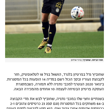
רשיון להקרנה פומבית לבית עסק
הצטרפות לחבילת הערוצים
לוח דרושים – ג'ובנט
תגיות
המגזין
חוזר הביתה. שחוביץ'
|
ברני ארדוב
שחוביץ' גדל בפרטיזן בלגרד, הושאל בגיל 18 לטלאופטיק, חזר
לקבוצת נעוריו ובסך הכול רשם במדיה 14 הופעות בכל המסגרות.
בינואר 2020 הצטרף למכבי נתניה ללא תמורה, כשבמסגרת
העסקה פרטיזן הבטיחה לעצמה 10 אחוזים מהמכירה הבאה.
בשנתיים וחצי שלו במכבי נתניה, שחוביץ' לבש את מדי הקבוצה
ב-64 משחקים בכל המסגרות (וגם ספג 23 כרטיסים צהובים ו-2
כרטיסים אדומים אחרי צהוב שני). הוא סייע לקבוצה לסיים העונה