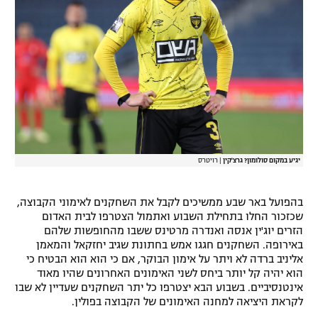
רשיון להקרנה פומבית לבית עסק
הצטרפות לחבילת הערוצים
לוח דרושים – ג'ובנט
תגיות
המגזין
יגיע במקום סולומון? גרצ'קין
|
רויטרס
בהפועל באר שבע ממשיכים לקבל את השחקנים לאימוני הקבוצה,
שכזכור החלו בתחילת השבוע ואתמול הצטרפו לבית האדום
הזרים יוג'ין אנסה ואנדרה מרטינס ששבו מהחופשות שלהם
באירופה. השחקנים חגגו אמש בחתונת שגיב יחזקאל והמאמן
אליניב ברדה לא ויתר על אימון הבוקר, אם כי הוא הוא הבטיח כי
הוא יהיה קל יותר ביחס לשני האימונים האחרונים שהיו מאוד
אינטנסיביים. בשבוע הבא יצטרפו כל יתר השחקנים שעדיין לא שבו
לקראת היציאה למחנה האימונים של הקבוצה בפולין.