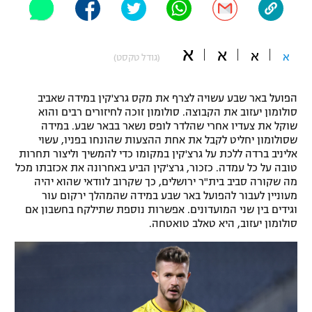
"מחצית בשכונה" – פודקאסט
אופניים
א
א
א
א
(גודל טקסט)
ספורט מוטורי
משתתפים וזוכים בפרסים
כדורמים
הפועל באר שבע עשויה לצרף את מקס גרצ'קין במידה שאביב
תקנון משתתפים וזוכים בפרסים
טניס
סולומון יעזוב את הקבוצה. סולומון זוכה לחיזורים רבים והוא
שוקל את צעדיו אחרי שהלדר לופס נשאר בבאר שבע. במידה
פוטבול אמריקאי NFL
תקנון עבור פעילות אלקטרה
שסולומון יחליט לקבל את אחת ההצעות שהונחו בפניו, עשוי
אליניב ברדה ללכת על גרצ'קין במקומו כדי להמשיך וליצור תחרות
גיימינג E-Sports
בייסבול MLB
טובה על כל עמדה. כזכור, גרצ'קין הביע באחרונה את אכזבתו מכל
תקנון עבור פעילות ספורט 1 – "מרלן"
מה שקורה סביב בית"ר ירושלים, כך שקרוב לוודאי שהוא יהיה
ספורט אתגרי ואקסטרים
מעוניין לעבור להפועל באר שבע במידה שהמהלך ירקום עור
תנאי שימוש
וגידים בין שני המועדונים. אפשרות נוספת שתילקח בחשבון אם
סולומון יעזוב, היא טאלב טואטחה.
אומנויות לחימה
מדיניות פרטיות
גיימינג E-Sports
תקנון פעילות ספורט 1