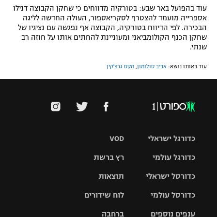
עוד בהפועל באר שבע: בטורקיה מדווחים כי שחקן הקבוצה דנילו
אספרייה מועמד להצטרף לסקריאספור, העולה החדשה לליגה
הבכירה. לפי הדיווח בטורקיה, הקבוצה אף נפגשה עם נציגיו של
שחקן הכנף הקולומביאני ומעוניינת להחתים אותו על חוזה רב
שנתי.
עוד באותו נושא:
אביב סולומון
,
מקס גרצ'קין
כדורגל ישראלי
VOD
כדורגל עולמי
רץ ברשת
ליגת העל
כדורסל ישראלי
תוצאות
ליגת
ליגה לאומית
האלופות
כדורסל עולמי
לוח שידורים
ליגת ווינר
סל
גביע הטוטו
ענפים נוספים
ברחבה
ליגה