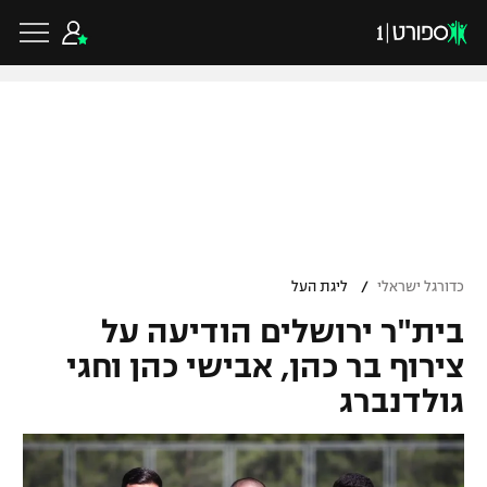
כדורגל ישראלי
ליגת העל
כדורגל עולמי
/
כדורגל ישראלי
ליגת העל
ליגה לאומית
בית"ר ירושלים הודיעה על
ליגת האלופות
כדורסל ישראלי
גביע הטוטו
צירוף בר כהן, אבישי כהן וחגי
ליגה אירופית
גולדנברג
ליגת ווינר סל
ליגיונרים
כדורסל עולמי
ליגה אנגלית
ליגה לאומית
גביע המדינה
NBA
ליגה גרמנית
ענפים נוספים