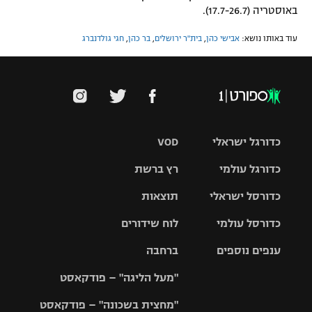
באוסטריה (17.7-26.7).
עוד באותו נושא:
אבישי כהן
,
בית"ר ירושלים
,
בר כהן
,
חגי גולדנברג
כדורגל ישראלי
VOD
כדורגל עולמי
רץ ברשת
ליגת העל
כדורסל ישראלי
תוצאות
ליגת
ליגה לאומית
האלופות
כדורסל עולמי
לוח שידורים
ליגת ווינר
סל
גביע הטוטו
ענפים נוספים
ברחבה
ליגה
NBA
אירופית
"מעל הליגה" – פודקאסט
ליגה לאומית
ליגיונרים
טניס
יורוליג
ליגה אנגלית
"מחצית בשכונה" – פודקאסט