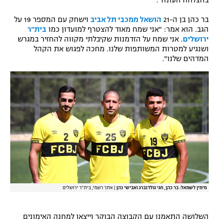
בהצלחה העונה".
רשיון להקרנה פומבית לבית עסק
בר כהן בן ה-21
הושאל ממכבי תל אביב
וישחק עם המספר 19 על
הגב. הוא אמר: "אני שמח מאוד להצטרף למועדון כמו
בית"ר
הצטרפות לחבילת הערוצים
ירושלים
. אני שמח על הזדמנות שקיבלתי מקווה להחזיר במגרש
ושנגיע למטרות המשותפות שלנו. מחכה לפגוש את הקהל
המדהים שלנו".
לוח דרושים – ג'ובנט
תגיות
המגזין
מימין לשמאל: בר כהן, חגי גולדנברג ואבישי כהן
|
אתר רשמי, בית"ר ירושלים
השלושה התאמנו עם הקבוצה הבוקר וייצאו למחנה האימונים