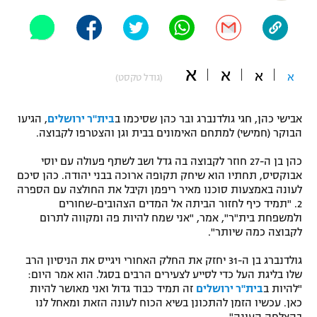
"מחצית בשכונה" – פודקאסט
אופניים
ספורט מוטורי
משתתפים וזוכים בפרסים
א
א
א
א
(גודל טקסט)
כדורמים
תקנון משתתפים וזוכים בפרסים
טניס
אבישי כהן, חגי גולדנברג ובר כהן שסיכמו ב
בית"ר ירושלים
, הגיעו
פוטבול אמריקאי NFL
הבוקר (חמישי) למתחם האימונים בבית וגן והצטרפו לקבוצה.
תקנון עבור פעילות אלקטרה
כהן בן ה-27 חוזר לקבוצה בה גדל ושב לשתף פעולה עם יוסי
גיימינג E-Sports
בייסבול MLB
אבוקסיס, תחתיו הוא שיחק תקופה ארוכה בבני יהודה. כהן סיכם
תקנון עבור פעילות ספורט 1 – "מרלן"
לעונה באמצעות סוכנו מאיר ריפמן וקיבל את החולצה עם הספרה
ספורט אתגרי ואקסטרים
2. "תמיד כיף לחזור הביתה אל המדים הצהובים-שחורים
תנאי שימוש
ולמשפחת בית"ר", אמר, "אני שמח להיות פה ומקווה לתרום
לקבוצה כמה שיותר".
אומנויות לחימה
מדיניות פרטיות
גולדנברג בן ה-31 יחזק את החלק האחורי ויגייס את הניסיון הרב
גיימינג E-Sports
שלו בליגת העל כדי לסייע לצעירים הרבים בסגל. הוא אמר היום:
"להיות ב
בית"ר ירושלים
זה תמיד כבוד גדול ואני מאושר להיות
תקנון פעילות ספורט 1
כאן. עכשיו הזמן להתכונן בשיא הכוח לעונה הזאת ומאחל לנו