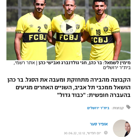
כדורסל נשים
נבחרת ישראל
יורוליג
ליגה ספרדית
טניס
VOD
מכבי תל אביב
מכבי חיפה
יורוקאפ
ליגה איטלקית
כדוריד
הפועל חולון
בית"ר ירושלים
רץ ברשת
ליגה צרפתית
כדורעף
הפועל ירושלים
מכבי תל אביב
ליגה הולנדית
שחייה
תוצאות
מימין לשמאל: בר כהן, חגי גולדנברג ואבישי כהן
|
אתר רשמי,
דני אבדיה
הפועל תל אביב
בית"ר ירושלים
ליגה טורקית
ג'ודו
הקבוצה מהבירה מתחזקת ומעבה את הסגל. בר כהן
הפועל חיפה
לוח שידורים
הושאל ממכבי תל אביב, השניים האחרים מגיעים
ליגה סינית
אגרוף
בהעברה חופשית: "כבוד גדול"
הפועל באר שבע
ליגה ברזילאית
ברחבה
ספורט אולימפי
קבוצות:
בית"ר ירושלים
מכבי נתניה
ליגות נוספות
UFC
"מעל הליגה" – פודקאסט
אופיר סער
בני יהודה
יום חמישי, 12:12, 30.06.22
היאבקות WWE