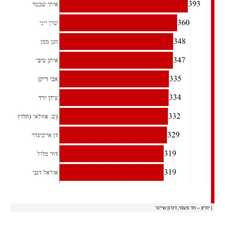
|
יח"צ – חד פעמי, דורון שיינר