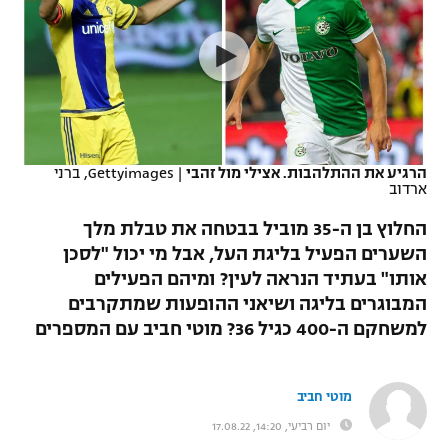
כדורסל נשים
נבחרת ישראל
יורוליג
ליגה ספרדית
טניס
VOD
מכבי תל אביב
מכבי חיפה
יורוקאפ
ליגה איטלקית
כדוריד
הפועל חולון
בית"ר ירושלים
רץ ברשת
ליגה צרפתית
כדורעף
הפועל ירושלים
מכבי תל אביב
הרגיע את ההתלהבות. אצילי מול זהבי
|
Gettyimages, ברני
ארדוב
ליגה הולנדית
שחייה
תוצאות
דני אבדיה
הפועל תל אביב
החלוץ בן ה-35 מוביל בבטחה את טבלת מלך
ליגה טורקית
ג'ודו
השערים הפעיל בליגת העל, אבל מי יכול "לסכן
הפועל חיפה
לוח שידורים
אותו" בעתיד הנראה לעין? ומיהם הפעילים
ליגה סינית
אגרוף
המבוגרים בליגה ושיאני ההופעות שמתקרבים
הפועל באר שבע
למשחקם ה-400 כגיל 36? מוטי חביב עם המספרים
ליגה ברזילאית
ברחבה
ספורט אולימפי
מכבי נתניה
ליגות נוספות
UFC
מוטי חביב
"מעל הליגה" – פודקאסט
בני יהודה
יום רביעי, 14:20, 17.08.22
היאבקות WWE