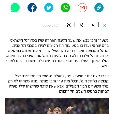
"מחצית בשכונה" – פודקאסט
אופניים
ספורט מוטורי
א
משתתפים וזוכים בפרסים
א
א
א
(גודל טקסט)
כדורמים
תקנון משתתפים וזוכים בפרסים
כשערן זהבי כבש את שער הליגה האחרון שלו בכדורגל הישראלי,
טניס
ברק יצחקי ועדן בן בסט עוד היו חלוצים לצידו במכבי תל אביב.
פוטבול אמריקאי NFL
מנהל הקבוצה יואב זיו היה מגן פעיל. שרן ייני עוד שיחק בוויטסה
תקנון עבור פעילות אלקטרה
ארנהיים וגל אלברמן לא תיכנן להיות מנהל ספורטיבי במכבי חיפה,
גיימינג E-Sports
בייסבול MLB
מולה שיתף פעולה עם זהבי באותו מפגש בלתי נשכח – 0:6 למכבי
תקנון עבור פעילות ספורט 1 – "מרלן"
ת"א.
ספורט אתגרי ואקסטרים
תנאי שימוש
עברו קצת יותר משש שנים, למעלה מ-200 משחקי ליגה לכל
קבוצה בליגת העל, ובכל זאת ערן זהבי פותח עונה כשהוא לא רק
אומנויות לחימה
מלך השערים מבין הפעילים, אלא שאין סיכוי שמישהו ידלג מעליו
לפחות בחמש השנים הקרובות!
מדיניות פרטיות
גיימינג E-Sports
תקנון פעילות ספורט 1