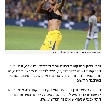
רשיון להקרנה פומבית לבית עסק
הצטרפות לחבילת הערוצים
לוח דרושים – ג'ובנט
תגיות
המגזין
לא יעקפו אותו בשנים הקרובות. ערן זהבי
|
דני מרון
זהבי, שיאן ההבקעות בעונה אחת בכדורגל שלנו (35), וגם שיאן
ההבקעות בשנה קלנדרית (35), יוצא לדרך עם 125 שערי ליגה, 20
יותר מאשר "המתחרה" העיקרי שלו איתי שכטר המבוגר מזהבי
בארבעה חודשים.
המדורג שלישי מבין הפעילים הוא ניקיטה רוקאביציה שחסרים לו
37 שערים כדי להגיע לזהבי, וגם ניקיטה לא יותר צעיר מהפנומן
התל אביבי שניפוץ שיאים זה המקצוע שלו.