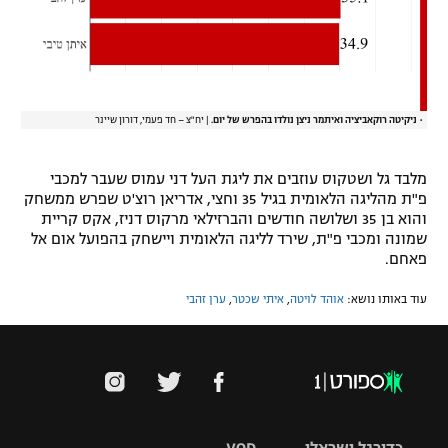
• ניקיטה רוקאביציה ואיתמר ניצן נולדו בהפרש של יום.
|
יח"צ – חד פעמי, דורון שיינר
מלבד גל ושטקוס עוזבים את ליגת העל דני עמוס שעבר למכבי
פ"ת מהליגה הלאומית בגיל 35 וחצי, אדריאן רוצ'ט שפרש ממשחק
והוא בן 35 ושלושה חודשים והברזילאי מרקוס דניז, אקס קריית
שמונה ומכבי פ"ת, שירד לליגה הלאומית ויישחק בהפועל אום אל
פאחם.
עוד באותו נושא:
אוהד לויטה
,
איתי שכטר
,
ערן זהבי
כדורגל ישראלי
VOD