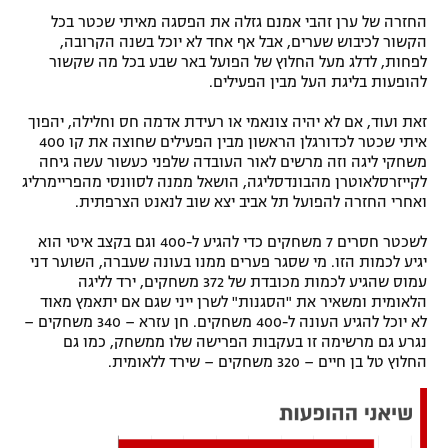
החזרה של ערן זהבי אמנם גזלה את הפסגה מאיתי שכטר בכל
הקשור לכיבוש שערים, אבל אף אחד לא יוכל בשנה הקרובה,
לפחות, לדלג מעל החלוץ של הפועל באר שבע בכל מה שקשור
להופעות בליגת העל מבין הפעילים.
זאת ועוד, אם לא יהיה צונאמי או רעידת אדמה חס וחלילה, יהפוך
איתי שכטר לכדורגלן הראשון מבין הפעילים שחוצה את קו 400
משחקי ליגה וזה מרשים לאור העובדה שלפני כעשור עשה גיחה
לקייזרסלאוטרן מהבונדסליגה, הושאל ממנה לסוונסי מהפריימרליג
ואחרי החזרה להפועל תל אביב יצא שוב לנאנט הצרפתית.
לשכטר חסרים 7 משחקים כדי להגיע ל-400 וגם בקצב איטי הוא
יגיע לכמות הזו. מי שסגר פערים ממנו בעונה שעברה, השוער דני
עמוס שהגיע לכמות מכובדת של 372 משחקים, ירד לליגה
הלאומית ומשאיר את "הסגנות" לשרן ייני שגם אם יתאמץ מאוד
לא יוכל להגיע העונה ל-400 משחקים. חן עזרא – 340 משחקים –
נגרע גם מרשימה זו בעקבות הפרישה שלו ממשחק, כמו גם
החלוץ טל בן חיים – 320 משחקים – שירד ללאומית.