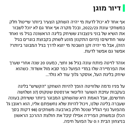
דיור מוגן
אף אחד לא יכול לדעת מי יהיה השחקן הצעיר ביותר שייטול חלק
במשחקי עונת 2022/23, ובכל מקרה אף אחד גם לא יוכל לשבור
את השיא של בוני גינצבורג ששיחק בליגה הראשונה בגיל 15 ואחד
עשר חודשים! (היום התקנון מונע לשחק בקבוצת בוגרים בגיל
הזה), אבל מי יהיה זקן השבט? מי יוצא לדרך בגיל המבוגר ביותר?
אפשר גם אפשר לדעת.
אוהד לויטה פותח עונה בגיל 36 וחצי, כמעט 20 שנה אחרי שערך
את הפרמיירה שלו במדי הפועל כפר סבא מול אשדוד. כשהוא
שיחק בליגת העל, אוסקר גלוך עוד לא נולד…
על פניו נדמה שלוויטה הופך להיות השחקן "הקשיש" בליגה
בעקבות עזיבת השוער הליטאי ארנסטס שטקוס (37 ושלושה
חודשים), אבל האמת היא שהשחקן המבוגר ביותר ששיחק בעונה
שעברה בליגה שלנו, ויכול להיות שלא נחשפתם אליו, הוא ראובן גל
מהפועל נוף הגליל שנטל חלק בארבעה משחקים (98 דקות בסך
הכל) ובמשחק הפרידה אפילו קיבל את חולצת ההרכב הראשון
בניצחון הבית 0:1 על הפועל חיפה.