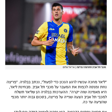
רשיון להקרנה פומבית לבית עסק
הצטרפות לחבילת הערוצים
לוח דרושים – ג'ובנט
תגיות
המגזין
מכבי תל אביב תתרצה? פריצה
|
אריאל שלום
"ליאז' מחכה עכשיו לרגע הנכון כדי לפעול", נכתב בבלגיה. "פריצה
נחת ומנסה לכפות את המעבר על מכבי תל אביב. מבחינת ליאז',
היא מאמינה שזה יקרה". ההערכות בבלגיה הן שליאז' תשלח
למכבי תל אביב הצעה שנייה על פריצה, בסכום גבוה יותר מכפי
שהציעה עד כה.