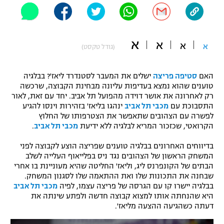
"מחצית בשכונה" – פודקאסט
אופניים
א
א
ספורט מוטורי
א
א
משתתפים וזוכים בפרסים
(גודל טקסט)
כדורמים
האם
סטיפה פריצה
ישלים את המעבר לסטנדרד ליאז'? בבלגיה
תקנון משתתפים וזוכים בפרסים
טניס
טוענים שהוא נמצא בעדיפות עליונה מבחינת הקבוצה, שרכשה
פוטבול אמריקאי NFL
רק לאחרונה את אושר דוידה מהפועל תל אביב. יחד עם זאת, לאור
תקנון עבור פעילות אלקטרה
התסבוכת עם
מכבי תל אביב
ינהגו בליאז' בזהירות וינסו להגיע
גיימינג E-Sports
לפשרה עם הצהובים שתאפשר את הצטרפותו של החלוץ
בייסבול MLB
תקנון עבור פעילות ספורט 1 – "מרלן"
הקרואטי, שכזכור המריא לבלגיה ללא ידיעת
מכבי תל אביב
.
ספורט אתגרי ואקסטרים
בדיווחים האחרונים בבלגיה טוענים שפריצה הוצע לקבוצה לפני
תנאי שימוש
המשחק הראשון של הצהובים נגד ניס בפלייאוף העלייה לשלב
אומנויות לחימה
הבתים של הקונפרנס ליג, וליאז' החליטה שהיא מעוניינת בו אחרי
שבחנה את התכונות שלו ואת ההתאמה שלו לסגנון המשחק.
מדיניות פרטיות
בבלגיה יישרו קו עם הגרסה של פריצה עצמו, לפיה
מכבי תל אביב
גיימינג E-Sports
היא שהנחתה אותו למצוא קבוצה חדשה ולפתע שינתה את
דעתה כשהגיעה ההצעה מליאז'.
תקנון פעילות ספורט 1