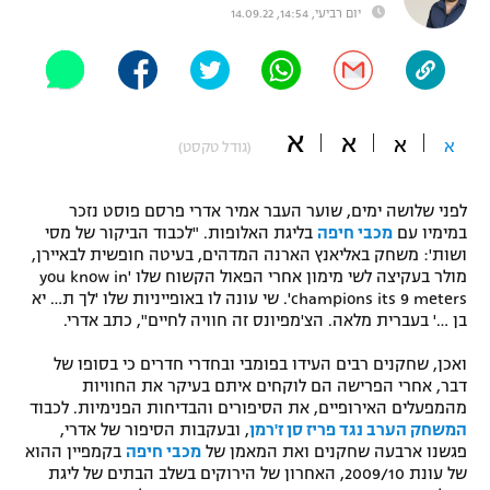
יום רביעי, 14:54, 14.09.22
"מחצית בשכונה" – פודקאסט
אופניים
ספורט מוטורי
משתתפים וזוכים בפרסים
א
א
א
א
(גודל טקסט)
כדורמים
תקנון משתתפים וזוכים בפרסים
טניס
פוטבול אמריקאי NFL
לפני שלושה ימים, שוער העבר אמיר אדרי פרסם פוסט נזכר
תקנון עבור פעילות אלקטרה
במימיו עם
מכבי חיפה
בליגת האלופות. "לכבוד הביקור של מסי
גיימינג E-Sports
בייסבול MLB
ושות': משחק באליאנץ הארנה המדהים, בעיטה חופשית לבאיירן,
תקנון עבור פעילות ספורט 1 – "מרלן"
מולר בעקיצה לשי מימון אחרי הפאול הקשוח שלו 'you know in
champions its 9 meters'. שי עונה לו באופייניות שלו 'לך ת… יא
ספורט אתגרי ואקסטרים
בן …' בעברית מלאה. הצ'מפיונס זה חוויה לחיים", כתב אדרי.
תנאי שימוש
אומנויות לחימה
ואכן, שחקנים רבים העידו בפומבי ובחדרי חדרים כי בסופו של
דבר, אחרי הפרישה הם לוקחים איתם בעיקר את החוויות
מדיניות פרטיות
מהמפעלים האירופיים, את הסיפורים והבדיחות הפנימיות. לכבוד
גיימינג E-Sports
המשחק הערב נגד פריז סן ז'רמן
, ובעקבות הסיפור של אדרי,
פגשנו ארבעה שחקנים ואת המאמן של
מכבי חיפה
בקמפיין ההוא
תקנון פעילות ספורט 1
של עונת 2009/10, האחרון של הירוקים בשלב הבתים של ליגת