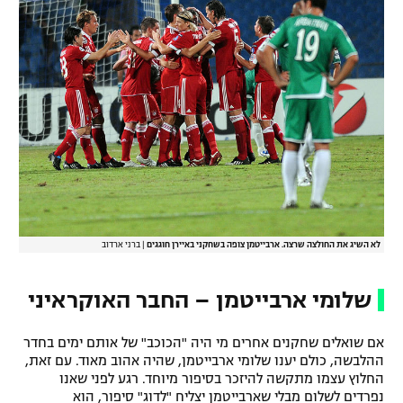
לא השיג את החולצה שרצה. ארבייטמן צופה בשחקני באיירן חוגגים
|
ברני ארדוב
שלומי ארבייטמן – החבר האוקראיני
אם שואלים שחקנים אחרים מי היה "הכוכב" של אותם ימים בחדר
ההלבשה, כולם יענו שלומי ארבייטמן, שהיה אהוב מאוד. עם זאת,
החלוץ עצמו מתקשה להיזכר בסיפור מיוחד. רגע לפני שאנו
נפרדים לשלום מבלי שארבייטמן יצליח "לדוג" סיפור, הוא