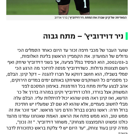
הפאדיחה של קינן שברה את המתח. ניר דוידוביץ'
|
ברני ארדוב
ניר דוידוביץ' – מתח גבוה
שוער העבר של מכבי חיפה זכור עד היום כאחד הסמלים הכי
גדולים של המועדון. את הקמפיין הראשון בליגת האלופות,
ב-2002/03, הוא הפסיד בגלל פציעה, אך בשני דוידוביץ' שיחק ואף
רשם תצוגות גדולות. כשדוידוביץ' מנסה להיזכר מה הרגע הכי
סמלי בשבילו, הוא חושב דווקא על חברו להגנה – דקל קינן. הבלם,
כך מספרים כל השחקנים ששיחקו באותם ימים במדים הירוקים,
אהב לבצע עליות מתח בכל הזדמנות. באימון המסכם לפני
המשחק אצל בורדו, הלכו דוידוביץ' וקינן במהרה בדרך אל כר
הדשא, ואז קינן ראה מוט שהוא יכול להיתלות עליו. הבלם עלה
מבלי לחשוב פעמיים, אלא שהוא לא שם לב שמעליו יש חתיכת
ברזל חדה: ראשו נחבט בברזל והדם ניגר מראשו. "אני זוכר את זה
ממש טוב, הוא ממש פתח את הראש. האמת שאנחנו עמדנו מהצד
כולנו ופשוט התפוצצנו מצחוק", משחזר דוידוביץ'. " זה נכון",
מודה קינן בעוד צוחק, "עד היום יש לי צלקת בראש כתזכורת לדבר