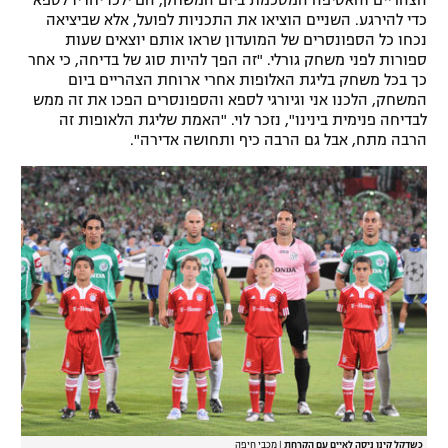
כדי להירגע. השניים הוציאו את התכניות לפועל, אלא שביציאה
נכחו כל הספונסרים של המועדון שראו אותם יוצאים שעות
ספורות לפני משחק גורלי. "זה הפך להיות סוג של בדיחה, כי אחר
כך בכל משחק בליגת האלופות אחרי ארוחת הצהריים ביום
המשחק, הלכנו אני וגיורגי לספא והספונסרים הפכו את זה ממש
לבדיחה פנימית בינינו", נזכר לוי. "האמת שליגת הלאופות זה
הרבה מתח, אבל גם הרבה כיף ותחושה אדירה".
כשדקל קינן ניסה לאיים עם הקרחת
|
מכבי חיפה