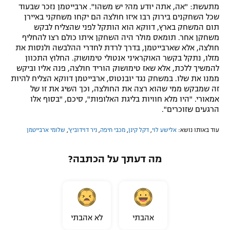
מתעשת: "אה, אתה יודע מה? יש משהו". ארבייטמן נזכר שבעוד
שכל השחקנים בירוק רבו איזו חולצה הם יקחו משחקני באיירן
תום המשחק בארץ, דווקא הוא הותקל לפני שהצליח לבקש
משחקן אחר. תומאס מולר היה השחקן איתו כולם רצו להחליף
חולצה, אלא שארבייטמן, בדרך לרדת לחדרי ההלבשה ולנסות את
מזלו, נתקל בקשר האוקראיני אנטולי טימושוק. החלוץ התכוון
להמשיך ללכת, אלא שאז טימושוק הוריד חולצה, פנה אליו וביקש
ממנו את שלו. במשחק נגד יובנטוס, ארבייטמן דווקא הצליח להיות
זה שמבקש ממי שהוא רצה את החולצה, וכך השיג את זו של
אמאורי. "היו מלא חוויות בליגת האלופות", סיכם, "בסוף אלו
הרגעים שזוכרים".
עוד באותו נושא:
אלישע לוי
,
דקל קינן
,
מכבי חיפה
,
ניר דוידוביץ'
,
שלומי ארבייטמן
מה דעתך על הכתבה?
אהבתי
לא אהבתי