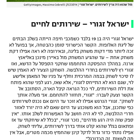
מזל שהוא היה צריך לשירותים. ישראל זגורי
|
אימג'בנק GettyImages, Massimo Cebrelli
ישראל זגורי – שירותים לחיים
ישראל זגורי היה בן 19 בלבד כשמכבי חיפה הייתה בשלב הבתים
של ליגת האלופות. הקשר הכישרוני סומן כהבטחה, אך בפועל לא
זכה ליותר מדי דקות משחק בליגה, ובאירופה לא ראה אפילו דקת
משחק אחת – עד שהגיע המשחק מול באיירן מינכן באליאנץ
ארנה. במהלך ההפסקה התחממו שחקני הספסל על הדשא, ואז
זגורי רץ לשירותים בחדרי ההלבשה. השחקן הצעיר לא האמין שיש
לו סיכוי לשחק בבמה המרכזית וחלף על פניו של המאמן אלישע
לוי, שגם הוא לא התייחס לזגורי, אלא שאז, רגע לפני שהוא פותח
את דלת השירותים, לוי ככל הנראה קיבל הארה, הסתובב אל
הקשר וצעק לעברו: "זגורי, תחזור להתחמם. אני מעלה אותך
לשחק". זגורי הנרגש אפילו לא זוכר עד היום אם נכנס לשירותים
כפי שתכנן, אבל הוא משוכנע עד היום שאם לא היה יורד לאזור
חדרי ההלבשה, לוי לא היה חושב על האפשרות לשלב אותו. "אין
ספק שזה היה רגע מדהים", נזכר זגורי, "בכלל לא שיחקתי עד אז
ופתאום בגלל שהוא קלט אותי בדרך לשירותים, עליתי לשחק.
אפילו נתתי כדור גדול לדקל קינן שהחמיץ מכמה מטרים, אבל אין
מה לעשות. זה הכדורגל".