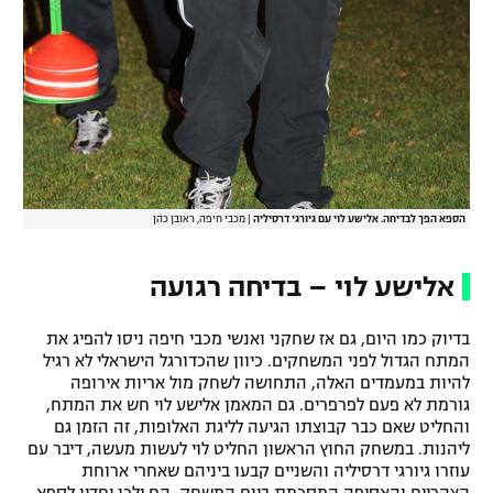
הספא הפך לבדיחה. אלישע לוי עם גיורגי דרסיליה
|
מכבי חיפה, ראובן כהן
אלישע לוי – בדיחה רגועה
בדיוק כמו היום, גם אז שחקני ואנשי מכבי חיפה ניסו להפיג את
המתח הגדול לפני המשחקים. כיוון שהכדורגל הישראלי לא רגיל
להיות במעמדים האלה, התחושה לשחק מול אריות אירופה
גורמת לא פעם לפרפרים. גם המאמן אלישע לוי חש את המתח,
והחליט שאם כבר קבוצתו הגיעה לליגת האלופות, זה הזמן גם
ליהנות. במשחק החוץ הראשון החליט לוי לעשות מעשה, דיבר עם
עוזרו גיורגי דרסיליה והשניים קבעו ביניהם שאחרי ארוחת
הצהריים והאסיפה המסכמת ביום המשחק, הם ילכו יחדיו לספא