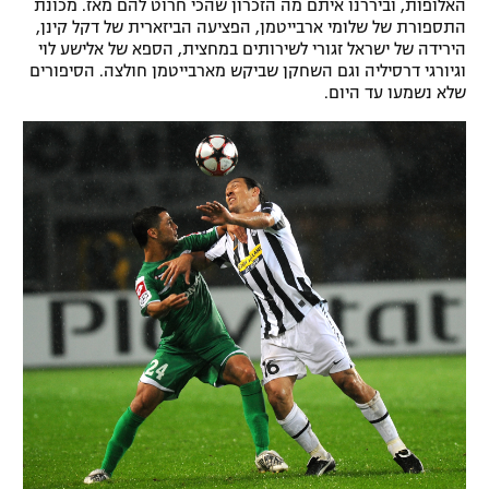
האלופות, וביררנו איתם מה הזכרון שהכי חרוט להם מאז. מכונת
רשיון להקרנה פומבית לבית עסק
התספורת של שלומי ארבייטמן, הפציעה הביזארית של דקל קינן,
הירידה של ישראל זגורי לשירותים במחצית, הספא של אלישע לוי
וגיורגי דרסיליה וגם השחקן שביקש מארבייטמן חולצה. הסיפורים
הצטרפות לחבילת הערוצים
שלא נשמעו עד היום.
לוח דרושים – ג'ובנט
תגיות
המגזין