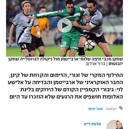
כדורסל נשים
נבחרת ישראל
יורוליג
ליגה ספרדית
טניס
VOD
מכבי תל אביב
מכבי חיפה
יורוקאפ
ליגה איטלקית
כדוריד
הפועל חולון
בית"ר ירושלים
רץ ברשת
ליגה צרפתית
כדורעף
הפועל ירושלים
מכבי תל אביב
ליגה הולנדית
שחייה
תוצאות
שחקן מכבי חיפה שלומי ארבייטמן מול ניקולה לגרוטלייה שחקן
דני אבדיה
הפועל תל אביב
יובנטוס
|
ברני ארדוב
ליגה טורקית
ג'ודו
החילוף המקרי של זגורי, הדימום והקרחת של קינן,
הפועל חיפה
לוח שידורים
החבר האוקראיני של ארבייטמן והבדיחה על אלישע
ליגה סינית
אגרוף
לוי: גיבורי הקמפיין הקודם של הירוקים בליגת
הפועל באר שבע
ליגה ברזילאית
האלופות חושפים את הרגעים שלא הוזכרו עד היום
ברחבה
ספורט אולימפי
מכבי נתניה
קבוצות:
מכבי חיפה
ליגות נוספות
UFC
"מעל הליגה" – פודקאסט
בני יהודה
שלמה וייס
היאבקות WWE