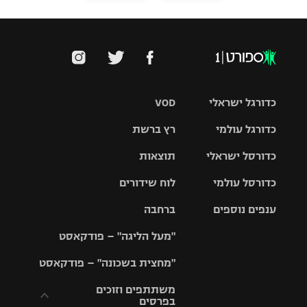
כדורגל ישראלי
VOD
כדורגל עולמי
רץ ברשת
ליגת העל
כדורסל ישראלי
תוצאות
ליגת
ליגה לאומית
האלופות
כדורסל עולמי
לוח שידורים
ליגת ווינר
סל
גביע הטוטו
ענפים נוספים
ברחבה
ליגה
NBA
אירופית
"מעל הליגה" – פודקאסט
ליגה לאומית
ליגיונרים
טניס
יורוליג
ליגה אנגלית
"מחצית בשכונה" – פודקאסט
כדורסל נשים
גביע המדינה
כדוריד
יורוקאפ
ליגה גרמנית
משתתפים וזוכים
בפרסים
מכבי תל
נבחרת