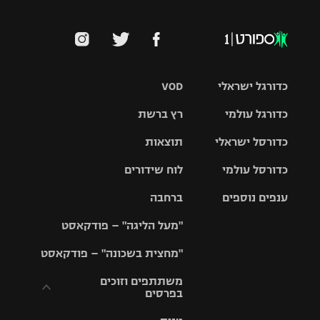
כדורגל ישראלי
VOD
כדורגל עולמי
רץ ברשת
ליגת העל
כדורסל ישראלי
תוצאות
ליגת
ליגה לאומית
האלופות
כדורסל עולמי
לוח שידורים
ליגת ווינר
סל
גביע הטוטו
ענפים נוספים
ברחבה
ליגה
NBA
אירופית
"מעל הליגה" – פודקאסט
ליגה לאומית
ליגיונרים
טניס
יורוליג
ליגה אנגלית
"מחצית בשכונה" – פודקאסט
כדורסל נשים
גביע המדינה
כדוריד
יורוקאפ
ליגה גרמנית
משתתפים וזוכים
בפרסים
מכבי תל
נבחרת
כדורעף
אביב
ישראל
ליגה