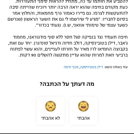
להטביע את חותמו עד כה, מתחיל להראות סימני התעוררות.
כעת מקווים בחיפה שהוא יראה הרבה יותר ויוכיח שהייתה סיבה
להתעקשות לצרפו. גם פיירו כאמור גרף מחמאות, והחלוץ אמר
בסיום לחבריו: "מגיע לי שירשמו לי גם את השער הראשון (שנרשם
כשער עצמי של טימותי אוואני, ש.ו). נגעתי בכדור".
חיפה תעמיד נגד בנפיקה סגל חסר ללא סוף פודגוראנו, מחמוד
ג'אבר, דילן בטובינסיקה, דולב חזיזה ודניאל סונדגרן. יחד עם זאת,
בקבוצה החמיאו לרז מאיר על חזרתו לעניינים, והוא עשוי לפתוח
ברביעי וזאת למרות שהוא עדיין מתקשה להשלים 90 דקות.
עוד באותו נושא:
דילן בטוביניסקה
,
מכבי חיפה
מה דעתך על הכתבה?
אהבתי
לא אהבתי