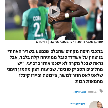
כדורסל נשים
נבחרת ישראל
יורוליג
ליגה ספרדית
טניס
VOD
מכבי תל אביב
מכבי חיפה
יורוקאפ
ליגה איטלקית
כדוריד
הפועל חולון
בית"ר ירושלים
רץ ברשת
ליגה צרפתית
כדורעף
הפועל ירושלים
מכבי תל אביב
שחקן מכבי חיפה דילן בטובינסיקה
|
רויטרס
ליגה הולנדית
שחייה
תוצאות
דני אבדיה
במכבי חיפה מקווים שהבלם שנפצע בשריר האחורי
הפועל תל אביב
בניצחון על אשדוד סובל ממתיחה קלה בלבד, אבל
ליגה טורקית
ג'ודו
נראה שבכל מקרה לא יסכנו אותו ברביעי: "יש
הפועל חיפה
לוח שידורים
ליגה סינית
מחליפים מספיק טובים". שביעות רצון מהמגן הימני
אגרוף
שלאט לאט חוזר לכושר, צ'יבוטה ופיירו קיבלו
הפועל באר שבע
ליגה ברזילאית
מחמאות רבות
ברחבה
ספורט אולימפי
מכבי נתניה
ליגות נוספות
קבוצות:
מכבי חיפה
UFC
"מעל הליגה" – פודקאסט
בני יהודה
שלמה וייס
היאבקות WWE