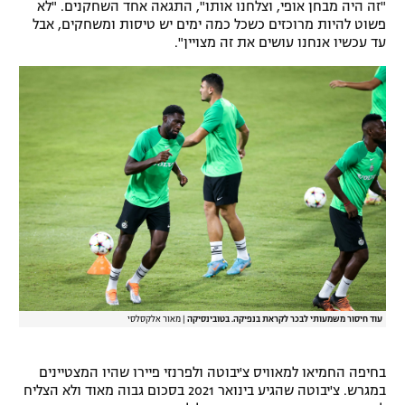
"זה היה מבחן אופי, וצלחנו אותו", התגאה אחד השחקנים. "לא
רשיון להקרנה פומבית לבית עסק
פשוט להיות מרוכזים כשכל כמה ימים יש טיסות ומשחקים, אבל
עד עכשיו אנחנו עושים את זה מצויין".
הצטרפות לחבילת הערוצים
לוח דרושים – ג'ובנט
תגיות
המגזין
עוד חיסור משמעותי לבכר לקראת בנפיקה. בטובינסיקה
|
מאור אלקסלסי
בחיפה החמיאו למאוויס צ'יבוטה ולפרנזי פיירו שהיו המצטיינים
במגרש. צ'יבוטה שהגיע בינואר 2021 בסכום גבוה מאוד ולא הצליח