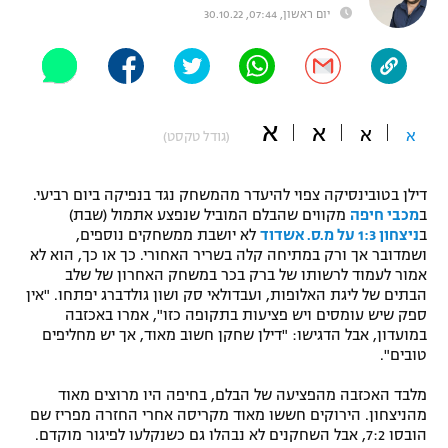
יום ראשון, 07:44, 30.10.22
"מחצית בשכונה" – פודקאסט
אופניים
ספורט מוטורי
משתתפים וזוכים בפרסים
א
א
א
א
כדורמים
(גודל טקסט)
תקנון משתתפים וזוכים בפרסים
טניס
פוטבול אמריקאי NFL
דילן בטובינסיקה צפוי להיעדר מהמשחק נגד בנפיקה ביום רביעי.
תקנון עבור פעילות אלקטרה
ב
מכבי חיפה
מקווים שהבלם המוביל שנפצע אתמול (שבת)
גיימינג E-Sports
בייסבול MLB
ב
ניצחון 1:3 על מ.ס. אשדוד
לא יושבת ממשחקים נוספים,
תקנון עבור פעילות ספורט 1 – "מרלן"
ושמדובר אך ורק במתיחה קלה בשריר האחורי. כך או כך, הוא לא
אמור לעמוד לרשותו של ברק בכר במשחק האחרון של שלב
ספורט אתגרי ואקסטרים
הבתים של ליגת האלופות, ועבדולאי סק ושון גולדברג יפתחו. "אין
תנאי שימוש
ספק שיש עומסים ויש פציעות בתקופה כזו", אמרו באכזבה
אומנויות לחימה
במועדון, אבל הדגישו: "דילן שחקן חשוב מאוד, אך יש מחליפים
טובים".
מדיניות פרטיות
גיימינג E-Sports
מלבד האכזבה מהפציעה של הבלם, בחיפה היו מרוצים מאוד
מהניצחון. הירוקים חששו מאוד מקריסה אחרי החזרה מפריז שם
תקנון פעילות ספורט 1
הובסו 7:2, אבל השחקנים לא נבהלו גם כשנקלעו לפיגור מוקדם.