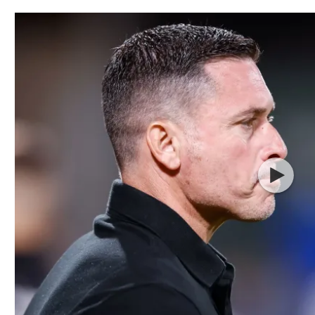
תל אביב
ליגה סינית
חיפה
ליגה ברזילאית
באר שבע
ליגות נוספות
תניה
דה