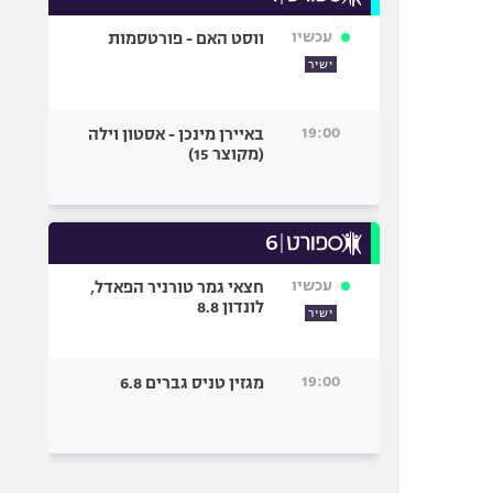
עכשיו
ווסט האם - פורטסמות
ישיר
19:00
באיירן מינכן - אסטון וילה
(מקוצר 15)
עכשיו
חצאי גמר טורניר הפאדל,
לונדון 8.8
ישיר
19:00
מגזין טניס גברים 6.8