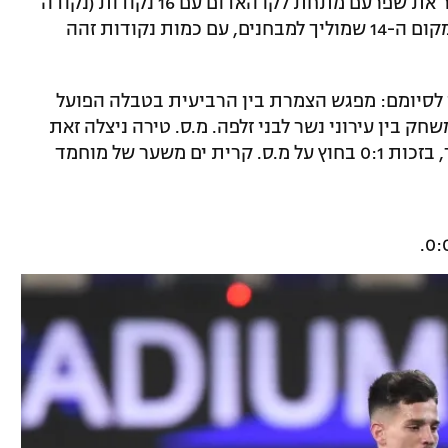
בעכו, אבל לא סיפקו שערים ב-0:0 שהותיר את שפרעם מתחת לקו האדום עם 16 נקודות (נקודה
ראשונה בעידן שלומי דורה) ואת עפולה במקום ה-14 שמוליך למבחנים, עם כמות נקודות זהה
ו לסיומם: מפגש הצמרת בין הרביעית בטבלה הפועל
ק בין עירוני נשר לבני זלפה. מ.ס. טירה ניצלה זאת
כדי לצמק את הפער מרעננה לנקודה בלבד, בזכות 0:1 בחוץ על מ.ס. קרית ים משער של מוחמד