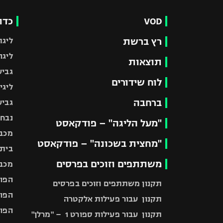
VOD
כדו
רץ ברשת
ליגת
ליגה
תוצאות
גביע
לוח שידורים
ליגי
ברחבה
גביע
נבחר
"מעל הליגה" – פודקאסט
מכבי
"מחצית בשכונה" – פודקאסט
בית"
משתתפים וזוכים בפרסים
מכבי
הפוע
תקנון משתתפים וזוכים בפרסים
הפוע
תקנון עבור פעילות אלקטרה
הפוע
תקנון עבור פעילות ספורט 1 – "מרלן"