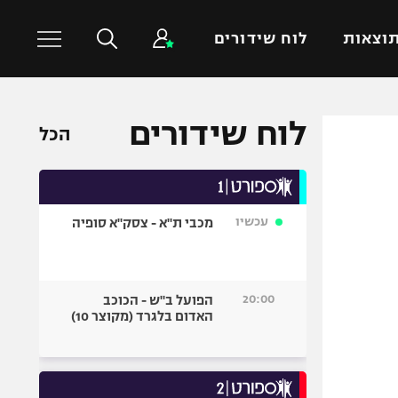
וצאות
לוח שידורים
לוח שידורים
כדורסל עולמי
ענפים נוספים
הכל
NBA
טניס
יורוליג
כדוריד
יורוקאפ
כדורעף
עכשיו
מכבי ת"א - צסק"א סופיה
שחייה
ג'ודו
20:00
הפועל ב"ש - הכוכב
אגרוף
האדום בלגרד (מקוצר 10)
ספורט אולימפי
UFC
היאבקות WWE