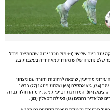
במחוז הדרומי, המוליכה מ.ס. דימונה שיחקה עוד ביום שלישי (1:1 מול מכבי יבנה שהחמיצה פנדל
בתוספת הזמן) והמדורגת שנייה הפועל כפר שלם נותרה שלוש נקודות מאחוריה בעקבות 2:2
רוני מודיעין, שיצאה לרחובות וחזרה עם ניצחון
שלישי רצוף – 1:3 על מכבי שעריים. אביהו עזר (34), גיא אמסלם (68) ואלמוג פינטו (77) כבשו
לקבוצה של ארז בנודיס, דניאל דה וונדלר רק צימק (84). המדורגת רביעית מ.ס. ירמיהו חולון גברה
מים אשדוד סיימה ב-0:0 מול הפועל מרמורק ובאותה תוצאה הסתיים גם מפגש