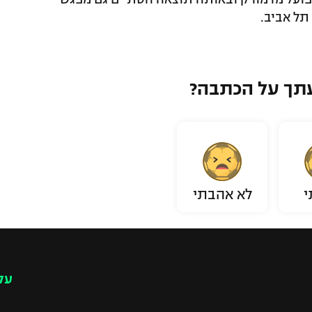
תל אביב.
תך על הכתבה?
י
לא אהבתי
עק