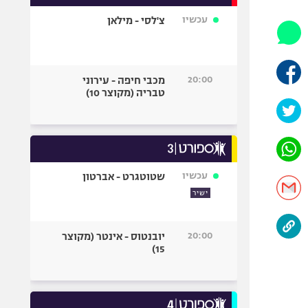
אופניים
עכשיו
צ'לסי - מילאן
ספורט מוטורי
כדורמים
פוטבול אמריקאי NFL
20:00
מכבי חיפה - עירוני
טבריה (מקוצר 10)
בייסבול MLB
ספורט אתגרי
ואקסטרים
אומנויות לחימה
גיימינג E-Sports
עכשיו
שטוטגרט - אברטון
ישיר
20:00
יובנטוס - אינטר (מקוצר
15)