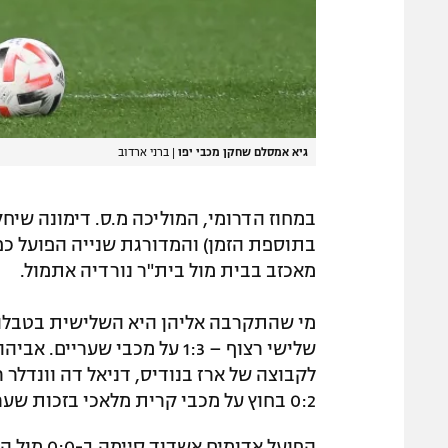
גיא אמסלם שחקן מכבי יפו
|
ברני ארדוב
מאכזב בבית מול בית"ר נורדיה אתמול.
מי שהתקרבה אליהן היא השלישית בטבלה עי
0:2 בחוץ על מכבי קרית מלאכי בזכות שערים של אדיר רחמים (18) ואיילה דסאלין (63).
הפועל אדו