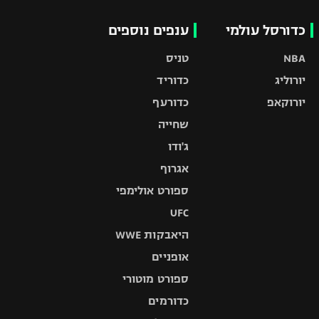
כדורסל עולמי
ענפים נוספים
NBA
טניס
יורוליג
כדוריד
יורוקאפ
כדורעף
שחייה
ג'ודו
אגרוף
ספורט אולימפי
UFC
היאבקות WWE
אופניים
ספורט מוטורי
כדורמים