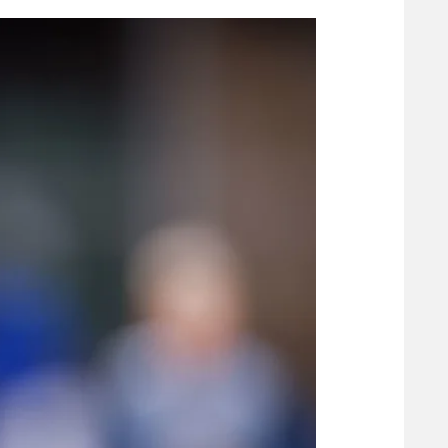
הפועל 
תקנון משתתפים וזוכים בפרסים
הפועל 
תקנון עבור פעילות אלקטרה
הפועל 
תקנון עבור פעילות ספורט 1 – "מרלן"
מכבי נ
טניס
בני יהו
גיימינג E-Sports
תנאי שימוש
מדיניות פרטיות
תקנון פעילות ספורט 1
רשיון להקרנה פומבית לבית עסק
הצטרפות לחבילת הערוצים
לוח דרושים – ג'ובנט
תגיות
המגזין