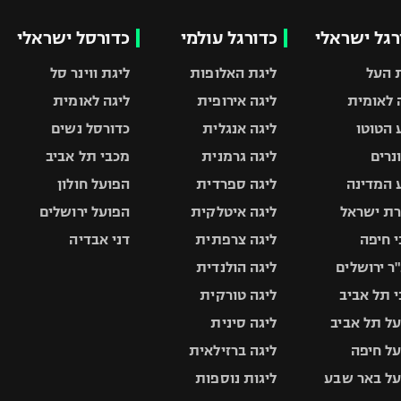
רגל ישראלי
כדורגל עולמי
כדורסל ישראלי
 העל
ליגת האלופות
ליגת ווינר סל
 לאומית
ליגה אירופית
ליגה לאומית
 הטוטו
ליגה אנגלית
כדורסל נשים
ונרים
ליגה גרמנית
מכבי תל אביב
 המדינה
ליגה ספרדית
הפועל חולון
ת ישראל
ליגה איטלקית
הפועל ירושלים
 חיפה
ליגה צרפתית
דני אבדיה
ר ירושלים
ליגה הולנדית
 תל אביב
ליגה טורקית
ל תל אביב
ליגה סינית
ל חיפה
ליגה ברזילאית
ל באר שבע
ליגות נוספות