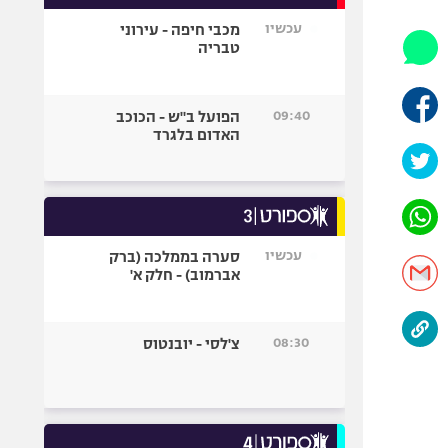
אופניים
עכשיו
מכבי חיפה - עירוני
טבריה
ספורט מוטורי
כדורמים
פוטבול אמריקאי NFL
09:40
הפועל ב"ש - הכוכב
האדום בלגרד
בייסבול MLB
ספורט אתגרי
ואקסטרים
אומנויות לחימה
גיימינג E-Sports
עכשיו
סערה בממלכה (ברק
אברמוב) - חלק א'
08:30
צ'לסי - יובנטוס