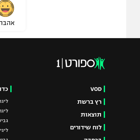
אהבת
VOD
כדו
רץ ברשת
ליגת
ליגה
תוצאות
גביע
לוח שידורים
ליגי
גביע