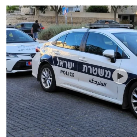
תל אביב
ליגה סינית
חיפה
ליגה ברזילאית
באר שבע
ליגות נוספות
תניה
דה