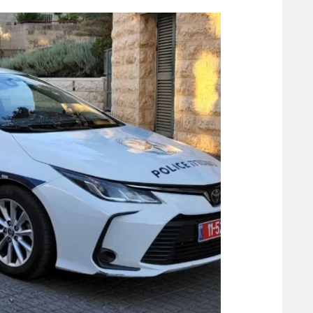
הפועל 
תקנון משתתפים וזוכים בפרסים
הפועל 
תקנון עבור פעילות אלקטרה
הפועל 
תקנון עבור פעילות ספורט 1 – "מרלן"
מכבי נ
טניס
בני יהו
גיימינג E-Sports
תנאי שימוש
מדיניות פרטיות
תקנון פעילות ספורט 1
רשיון להקרנה פומבית לבית עסק
הצטרפות לחבילת הערוצים
לוח דרושים – ג'ובנט
תגיות
המגזין