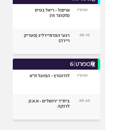
עכשיו
ארסנל - ריאל בטיס
(מקוצר 15)
08:10
רגעי הפרמיירליג (פטריק
ויירה)
עכשיו
לודוגורץ - הפועל ת"א
09:40
בית"ר ירושלים - א.א.ק
לרנקה