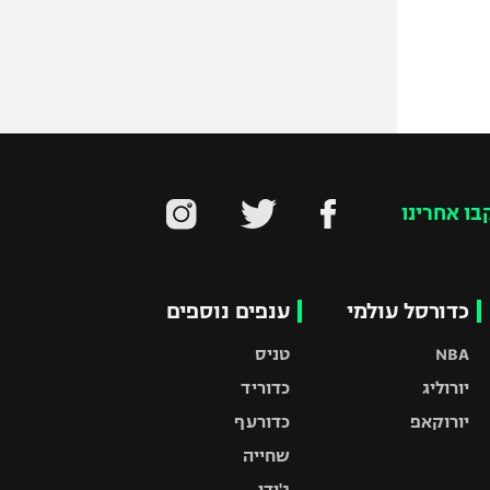
בו אחרינו
כדורסל עולמי
ענפים נוספים
NBA
טניס
יורוליג
כדוריד
יורוקאפ
כדורעף
שחייה
ג'ודו