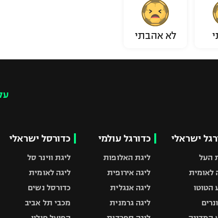
י
לא אהבתי
עק
רגל ישראלי
כדורגל עולמי
כדורסל ישראלי
 העל
ליגת האלופות
ליגת ווינר סל
 לאומית
ליגה אירופית
ליגה לאומית
 הטוטו
ליגה אנגלית
כדורסל נשים
ונרים
ליגה גרמנית
מכבי תל אביב
 המדינה
ליגה ספרדית
הפועל חולון