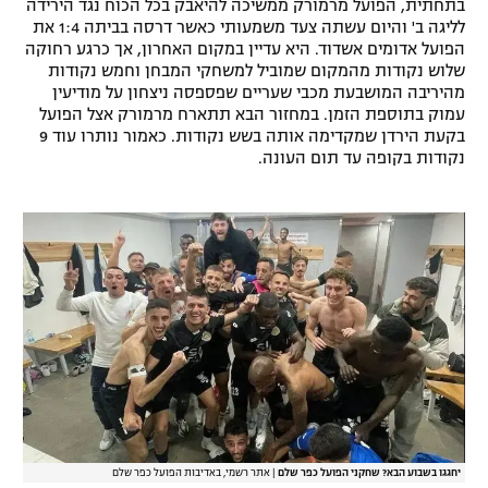
בתחתית, הפועל מרמורק ממשיכה להיאבק בכל הכוח נגד הירידה
רשיון להקרנה פומבית לבית עסק
לליגה ב' והיום עשתה צעד משמעותי כאשר דרסה בביתה 1:4 את
הפועל אדומים אשדוד. היא עדיין במקום האחרון, אך כרגע רחוקה
שלוש נקודות מהמקום שמוביל למשחקי המבחן וחמש נקודות
הצטרפות לחבילת הערוצים
מהיריבה המושבעת מכבי שעריים שפספסה ניצחון על מודיעין
עמוק בתוספת הזמן. במחזור הבא תתארח מרמורק אצל הפועל
לוח דרושים – ג'ובנט
בקעת הירדן שמקדימה אותה בשש נקודות. כאמור נותרו עוד 9
נקודות בקופה עד תום העונה.
תגיות
המגזין
יחגגו בשבוע הבא? שחקני הפועל כפר שלם
|
אתר רשמי, באדיבות הפועל כפר שלם