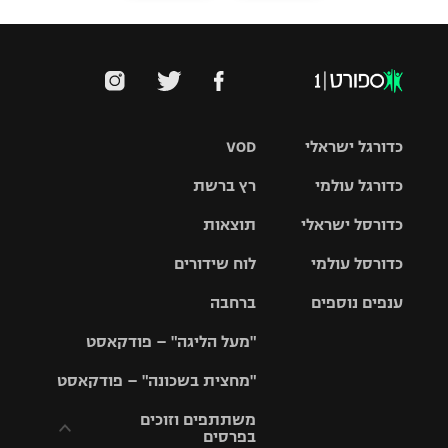
כדורגל ישראלי
VOD
כדורגל עולמי
רץ ברשת
ליגת העל
כדורסל ישראלי
תוצאות
ליגת
ליגה לאומית
האלופות
כדורסל עולמי
לוח שידורים
ליגת ווינר
סל
גביע הטוטו
ענפים נוספים
ברחבה
ליגה
NBA
אירופית
"מעל הליגה" – פודקאסט
ליגה לאומית
ליגיונרים
טניס
יורוליג
ליגה אנגלית
"מחצית בשכונה" – פודקאסט
כדורסל נשים
גביע המדינה
כדוריד
יורוקאפ
ליגה גרמנית
משתתפים וזוכים
בפרסים
מכבי תל
נבחרת