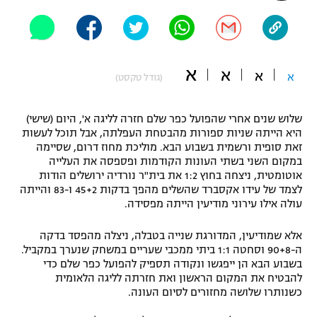
"מחצית בשכונה" – פודקאסט
אופניים
ספורט מוטורי
משתתפים וזוכים בפרסים
א
א
א
א
(גודל טקסט)
כדורמים
תקנון משתתפים וזוכים בפרסים
טניס
שלוש שנים אחרי שהפועל כפר שלם חזרה לליגה א', היום (שישי)
פוטבול אמריקאי NFL
היא הייתה שניות ספורות מהבטחת העפלתה, אבל תוכל לעשות
תקנון עבור פעילות אלקטרה
זאת סופית ורשמית בשבוע הבא. מוליכת מחוז דרום, שסיימה
במקום השני בשתי העונות הקודמות ופספסה את העלייה
גיימינג E-Sports
בייסבול MLB
אוטומטית, ניצחה בחוץ 1:2 את בית"ר נורדיה ירושלים הודות
תקנון עבור פעילות ספורט 1 – "מרלן"
לצמד של עידו אקסברד שהשלים מהפך בדקות 45+2 ו-83 והייתה
ספורט אתגרי ואקסטרים
עולה אילו עירוני מודיעין הייתה מפסידה.
תנאי שימוש
אומנויות לחימה
אלא שמודיעין, המדורגת שנייה בטבלה, ניצלה מהפסד בדקה
ה-90+8 וסחטה 1:1 ביתי ממכבי שעריים במשחק שנערך במקביל.
מדיניות פרטיות
בשבוע הבא הן ייפגשו ונקודה תספיק להפועל כפר שלם כדי
גיימינג E-Sports
להבטיח את המקום הראשון ואת חזרתה לליגה הלאומית
כשנותרו שלושה מחזורים לסיום העונה.
תקנון פעילות ספורט 1