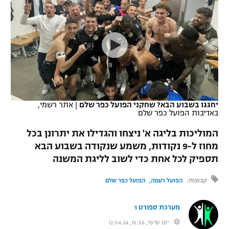
כדורסל נשים
נבחרת ישראל
יורוליג
ליגה ספרדית
טניס
VOD
מכבי תל אביב
מכבי חיפה
יורוקאפ
ליגה איטלקית
כדוריד
הפועל חולון
בית"ר ירושלים
רץ ברשת
ליגה צרפתית
כדורעף
הפועל ירושלים
מכבי תל אביב
ליגה הולנדית
שחייה
תוצאות
יחגגו בשבוע הבא? שחקני הפועל כפר שלם
|
אתר רשמי,
דני אבדיה
הפועל תל אביב
באדיבות הפועל כפר שלם
ליגה טורקית
ג'ודו
המוליכות בליגה א' ניצחו והגדילו את יתרונן בכל
הפועל חיפה
לוח שידורים
מחוז ל-9 נקודות, משמע שנקודה בשבוע הבא
ליגה סינית
אגרוף
תספיק לכל אחת כדי לשוב לליגת המשנה
הפועל באר שבע
ליגה ברזילאית
ברחבה
ספורט אולימפי
קבוצות:
הפועל רעננה
הפועל כפר שלם
מכבי נתניה
ליגות נוספות
UFC
"מעל הליגה" – פודקאסט
מערכת ספורט 1
בני יהודה
יום שישי, 15:56, 12.04.24
היאבקות WWE