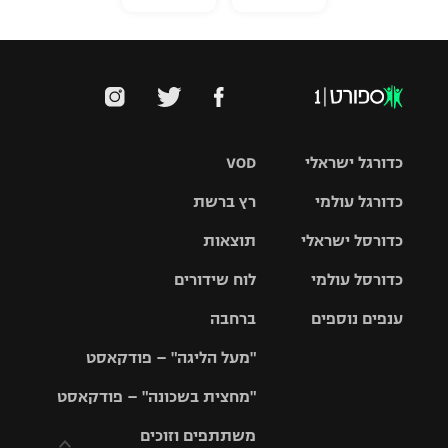
כדורגל ישראלי
VOD
כדורגל עולמי
רץ ברשת
ליגת העל
כדורסל ישראלי
תוצאות
ליגת
ליגה לאומית
האלופות
כדורסל עולמי
לוח שידורים
ליגת ווינר
סל
גביע הטוטו
ענפים נוספים
ברחבה
ליגה
NBA
אירופית
"מעל הליגה" – פודקאסט
ליגה לאומית
ליגיונרים
טניס
יורוליג
ליגה אנגלית
"מחצית בשכונה" – פודקאסט
כדורסל נשים
גביע המדינה
כדוריד
יורוקאפ
ליגה גרמנית
משתתפים וזוכים