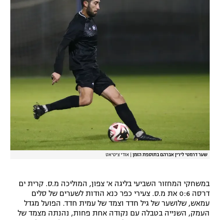
רשיון להקרנה פומבית לבית עסק
הצטרפות לחבילת הערוצים
לוח דרושים – ג'ובנט
תגיות
המגזין
שער דרמטי לירין אברהם בתוספת הזמן
|
אודי ציטיאט
במשחקי המחזור השביעי בליגה א' צפון, המוליכה מ.ס. קרית ים
דרסה 0:6 את מ.ס. צעירי כפר כנא הודות לשערים של סלים
עמאש, שלושער של גיל חדד וצמד של עמית חדד. הפועל מגדל
העמק, השנייה בטבלה עם נקודה אחת פחות, נהנתה מצמד של