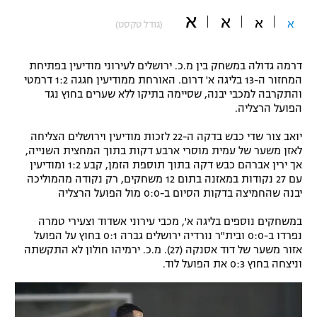
א
"מחצית בשכונה" – פודקאסט
א
א
א
(גודל טקסט)
אופניים
ספורט מוטורי
משתתפים וזוכים בפרסים
דרמה גדולה במשחק בין מ.כ. ירושלים לעירוני מודיעין בפתיחת
המחזור ה-13 בליגה א' דרום. האורחת ממודיעין חגגה 1:2 דרמטי
והתקרבה למכבי יבנה, שסיימה בתיקו ללא שערים בחוץ נגד
כדורמים
תקנון משתתפים וזוכים בפרסים
הפועל הרצליה.
טניס
פוטבול אמריקאי NFL
יואב צור שדי כבש בדקה ה-22 לזכות מודיעין וירושלים הצליחה
תקנון עבור פעילות אלקטרה
לאזן משער של עמית מוסרי ארבע דקות בתוך המחצית השנייה,
גיימינג E-Sports
בייסבול MLB
אך ירין אברהם כבש דקה בתוך תוספת הזמן, קבע 1:2 ומודיעין
תקנון עבור פעילות ספורט 1 – "מרלן"
עם 27 נקודות במאזנה בתום 12 משחקים, רק נקודה מהמוליכה
יבנה שהחמיצה בדקות הסיום ב-0:0 מול הפועל הרצליה
ספורט אתגרי ואקסטרים
תנאי שימוש
במשחקים נוספים בליגה א', מכבי עירוני אשדוד וצעירי טמרה
אומנויות לחימה
נפרדו ב-0:0 ובית"ר נורדיה ירושלים גברה 0:1 בחוץ על הפועל
אזור משער של דוד אסנקה (27). מ.כ. ירמיהו חולון לא התקשתה
מדיניות פרטיות
וניצחה בחוץ 0:3 את הפועל לוד.
גיימינג E-Sports
תקנון פעילות ספורט 1