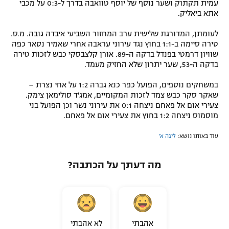
עמית תקתוק ושער נוסף של יוסף טוואבה בדרך ל-0:3 על מכבי
אתא ביאליק.
לעומתן, המדורגת שלישית ערב המחזור השביעי איבדה גובה. מ.ס.
טירה סיימה ב-1:1 בחוץ נגד עירוני עראבה אחרי שאמיר נסאר כפה
שוויון דרמטי בפנדל בדקה ה-89. אורן קלצבסקי כבש לזכות טירה
בדקה ה-53, שער יתרון שלא החזיק מעמד.
במשחקים נוספים, הפועל כפר כנא גברה 1:2 על אחי נצרת –
שאקר סקר כבש צמד לזכות המקומיים, אמג'ד סולימאן צימק.
צעירי אום אל פאחם ניצחה 0:1 את עירוני נשר וכן הפועל בני
מוסמוס ניצחה 1:2 בחוץ את צעירי אום אל פאחם.
עוד באותו נושא:
ליגה א'
מה דעתך על הכתבה?
אהבתי
לא אהבתי