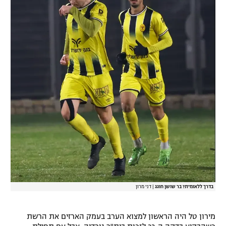
רשיון להקרנה פומבית לבית עסק
הצטרפות לחבילת הערוצים
לוח דרושים – ג'ובנט
תגיות
המגזין
בדרך ללאומית? בר שושן חוגג
|
דני מרון
מירון טל היה הראשון למצוא הערב בעמק הארזים את הרשת