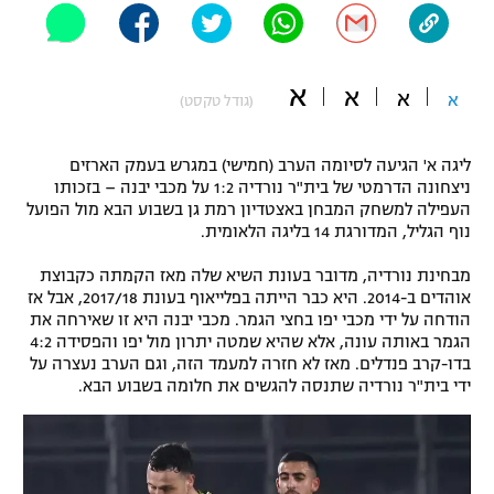
"מחצית בשכונה" – פודקאסט
אופניים
א
א
א
ספורט מוטורי
א
משתתפים וזוכים בפרסים
(גודל טקסט)
כדורמים
ליגה א' הגיעה לסיומה הערב (חמישי) במגרש בעמק הארזים
תקנון משתתפים וזוכים בפרסים
טניס
ניצחונה הדרמטי של בית"ר נורדיה 1:2 על מכבי יבנה – בזכותו
פוטבול אמריקאי NFL
העפילה למשחק המבחן באצטדיון רמת גן בשבוע הבא מול הפועל
תקנון עבור פעילות אלקטרה
נוף הגליל, המדורגת 14 בליגה הלאומית.
גיימינג E-Sports
בייסבול MLB
תקנון עבור פעילות ספורט 1 – "מרלן"
מבחינת נורדיה, מדובר בעונת השיא שלה מאז הקמתה כקבוצת
אוהדים ב-2014. היא כבר הייתה בפלייאוף בעונת 2017/18, אבל אז
ספורט אתגרי ואקסטרים
הודחה על ידי מכבי יפו בחצי הגמר. מכבי יבנה היא זו שאירחה את
תנאי שימוש
הגמר באותה עונה, אלא שהיא שמטה יתרון מול יפו והפסידה 4:2
אומנויות לחימה
בדו-קרב פנדלים. מאז לא חזרה למעמד הזה, וגם הערב נעצרה על
ידי בית"ר נורדיה שתנסה להגשים את חלומה בשבוע הבא.
מדיניות פרטיות
גיימינג E-Sports
תקנון פעילות ספורט 1