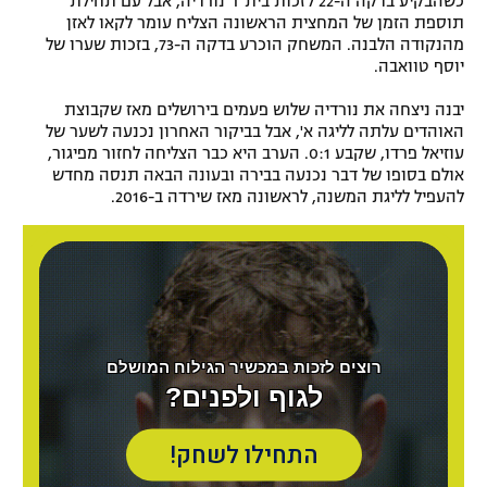
כשהבקיע בדקה ה-22 לזכות בית"ר נורדיה, אבל עם תחילת
תוספת הזמן של המחצית הראשונה הצליח עומר לקאו לאזן
מהנקודה הלבנה. המשחק הוכרע בדקה ה-73, בזכות שערו של
יוסף טוואבה.
יבנה ניצחה את נורדיה שלוש פעמים בירושלים מאז שקבוצת
האוהדים עלתה לליגה א', אבל בביקור האחרון נכנעה לשער של
עוזיאל פרדו, שקבע 0:1. הערב היא כבר הצליחה לחזור מפיגור,
אולם בסופו של דבר נכנעה בבירה ובעונה הבאה תנסה מחדש
להעפיל לליגת המשנה, לראשונה מאז שירדה ב-2016.