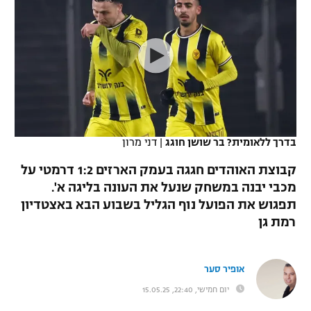
כדורסל נשים
נבחרת ישראל
יורוליג
ליגה ספרדית
טניס
VOD
מכבי תל אביב
מכבי חיפה
יורוקאפ
ליגה איטלקית
כדוריד
הפועל חולון
בית"ר ירושלים
רץ ברשת
ליגה צרפתית
כדורעף
הפועל ירושלים
מכבי תל אביב
ליגה הולנדית
שחייה
תוצאות
בדרך ללאומית? בר שושן חוגג
|
דני מרון
דני אבדיה
הפועל תל אביב
ליגה טורקית
קבוצת האוהדים חגגה בעמק הארזים 1:2 דרמטי על
ג'ודו
הפועל חיפה
מכבי יבנה במשחק שנעל את העונה בליגה א'.
לוח שידורים
ליגה סינית
תפגוש את הפועל נוף הגליל בשבוע הבא באצטדיון
אגרוף
הפועל באר שבע
רמת גן
ליגה ברזילאית
ברחבה
ספורט אולימפי
מכבי נתניה
ליגות נוספות
אופיר סער
UFC
"מעל הליגה" – פודקאסט
בני יהודה
יום חמישי, 22:40, 15.05.25
היאבקות WWE