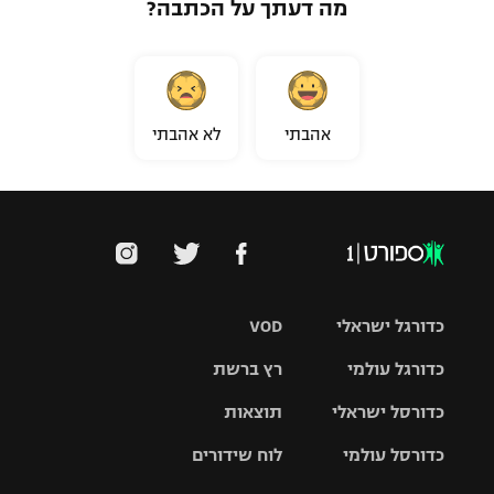
מה דעתך על הכתבה?
אהבתי
לא אהבתי
כדורגל ישראלי
VOD
כדורגל עולמי
רץ ברשת
ליגת העל
כדורסל ישראלי
תוצאות
ליגת
ליגה לאומית
האלופות
כדורסל עולמי
לוח שידורים
ליגת ווינר
סל
גביע הטוטו