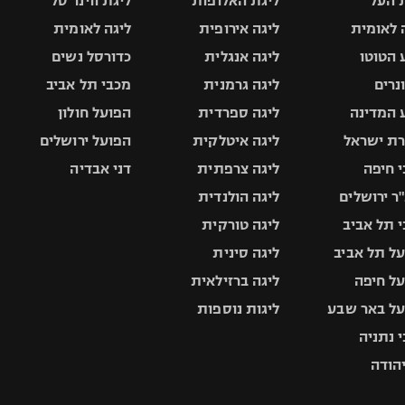
 העל
ליגת האלופות
ליגת ווינר סל
 לאומית
ליגה אירופית
ליגה לאומית
 הטוטו
ליגה אנגלית
כדורסל נשים
ונרים
ליגה גרמנית
מכבי תל אביב
 המדינה
ליגה ספרדית
הפועל חולון
ת ישראל
ליגה איטלקית
הפועל ירושלים
 חיפה
ליגה צרפתית
דני אבדיה
ר ירושלים
ליגה הולנדית
 תל אביב
ליגה טורקית
ל תל אביב
ליגה סינית
ל חיפה
ליגה ברזילאית
ל באר שבע
ליגות נוספות
 נתניה
יהודה