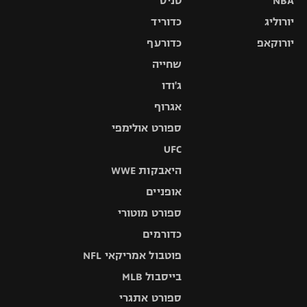
NBA
טניס
יורוליג
כדוריד
יורוקאפ
כדורעף
שחייה
ג'ודו
אגרוף
ספורט אולימפי
UFC
היאבקות WWE
אופניים
ספורט מוטורי
כדורמים
פוטבול אמריקאי NFL
בייסבול MLB
ספורט אתגרי