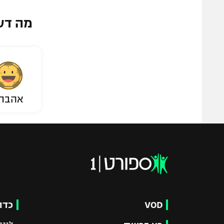
מה דע
אהבת
VOD
כדו