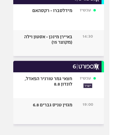
עכשיו
מידלסברו - רקסהאם
14:30
באיירן מינכן - אסטון וילה
(מקוצר 15)
עכשיו
חצאי גמר טורניר הפאדל,
לונדון 8.8
ישיר
19:00
מגזין טניס גברים 6.8