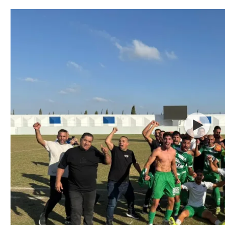
תל אביב
ליגה סינית
חיפה
ליגה ברזילאית
באר שבע
ליגות נוספות
תניה
דה