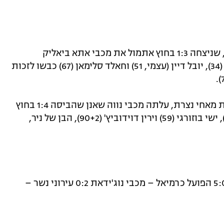
את המחוז הצפוני מובילה מכבי אחי נצרת, שניצחה 1:3 בחוץ אתמול את מכבי אתא ביאליק
שדורגה שנייה ערב המחזור. חמזה מוואסי (34), יובל דיין (עצמי, 51) וחאלד סלימאן (67) כבשו לזכות
אל המקום השני עם 21 נקודות, ארבע פחות מאחי נצרת, עלתה מכבי נווה שאנן שהביסה 1:4 בחוץ
את מ.כ. צעירי טמרה. קאסם חלף (40 ו-75), ישי בוזורגי (59) וירין דוידוביץ' (90+2), הבן של ניר,
הפועל בני מוסמוס – הפועל מגדל העמק 5:0 הפועל כרמיאל – מכבי נוג'ידאת 0:2 עירוני נשר –