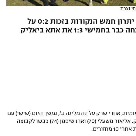
חי נצרת
מוליכת ליגה א' דרום שמרה על יתרון חמש הנקודות בזכות 0:2 על
מרמורק, המוליכה הצפונית ניצחה כבר בחמישי 1:3 את אתא ביאליק
מית, אחרי שרק עלתה מליגה ב', נמשך היום (שישי) עם
ניצחון חוץ 0:2 ברחובות על הפועל מרמורק. אליאור משעלי (70) וארז שיפמן (74) כבשו לקבוצה