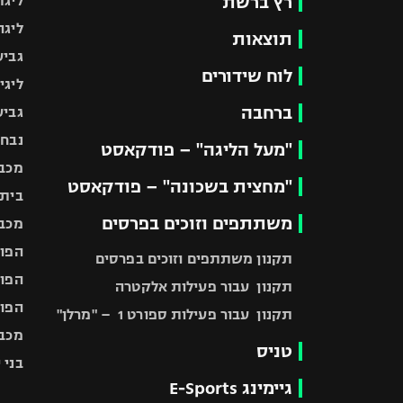
רץ ברשת
ליגת
ליגה
תוצאות
גביע
לוח שידורים
ליגי
ברחבה
גביע
נבחר
"מעל הליגה" – פודקאסט
מכבי
"מחצית בשכונה" – פודקאסט
בית"
משתתפים וזוכים בפרסים
מכבי
הפוע
תקנון משתתפים וזוכים בפרסים
הפוע
תקנון עבור פעילות אלקטרה
הפוע
תקנון עבור פעילות ספורט 1 – "מרלן"
מכבי
טניס
בני 
גיימינג E-Sports