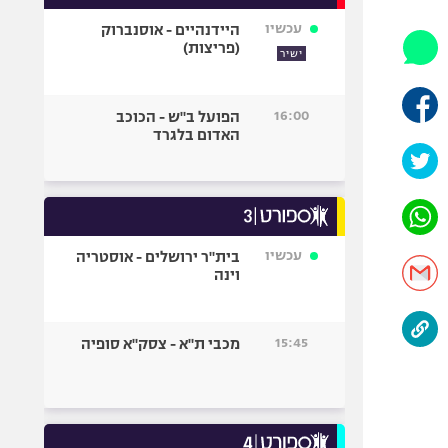
אופניים
עכשיו
היידנהיים - אוסנברוק
(פריצות)
ספורט מוטורי
ישיר
כדורמים
פוטבול אמריקאי NFL
16:00
הפועל ב"ש - הכוכב
האדום בלגרד
בייסבול MLB
ספורט אתגרי
ואקסטרים
אומנויות לחימה
גיימינג E-Sports
עכשיו
בית"ר ירושלים - אוסטריה
וינה
15:45
מכבי ת"א - צסק"א סופיה