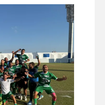
הפועל 
תקנון משתתפים וזוכים בפרסים
הפועל 
תקנון עבור פעילות אלקטרה
הפועל 
תקנון עבור פעילות ספורט 1 – "מרלן"
מכבי נ
טניס
בני יהו
גיימינג E-Sports
תנאי שימוש
מדיניות פרטיות
תקנון פעילות ספורט 1
רשיון להקרנה פומבית לבית עסק
הצטרפות לחבילת הערוצים
לוח דרושים – ג'ובנט
תגיות
המגזין