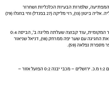
 המפתיעה, שלמרות הבעיות הכלכליות ושחרור
השחקנים ניצחה 1:3 בחוץ את הפועל הרצליה. אליה ביטון (13), רוי מליקה (27 בפנדל) וחי בוזגלו (79)
ההפתעה הגדולה הגיעה מיבנה, שם בית"ר המקומית, עוד קבוצה שעלתה מליגה ב', הביסה 0:4
את מ.ס. דימונה היומרנית. נועם כהן פתח את החגיגה עם שער יפה ממרחק (18), דניאל שניאור
מכבי קרית מלאכי – בית"ר נורדיה ירושלים 1:2 מ.כ. ירושלים – מכבי יבנה 0:2 הפועל אזור –