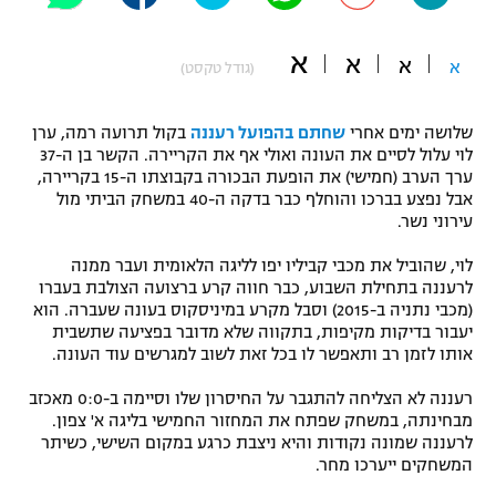
"מחצית בשכונה" – פודקאסט
אופניים
א
א
א
א
(גודל טקסט)
ספורט מוטורי
משתתפים וזוכים בפרסים
שלושה ימים אחרי
שחתם בהפועל רעננה
בקול תרועה רמה, ערן
כדורמים
לוי עלול לסיים את העונה ואולי אף את הקריירה. הקשר בן ה-37
תקנון משתתפים וזוכים בפרסים
ערך הערב (חמישי) את הופעת הבכורה בקבוצתו ה-15 בקריירה,
טניס
אבל נפצע בברכו והוחלף כבר בדקה ה-40 במשחק הביתי מול
פוטבול אמריקאי NFL
עירוני נשר.
תקנון עבור פעילות אלקטרה
גיימינג E-Sports
בייסבול MLB
לוי, שהוביל את מכבי קביליו יפו לליגה הלאומית ועבר ממנה
תקנון עבור פעילות ספורט 1 – "מרלן"
לרעננה בתחילת השבוע, כבר חווה קרע ברצועה הצולבת בעברו
(מכבי נתניה ב-2015) וסבל מקרע במיניסקוס בעונה שעברה. הוא
ספורט אתגרי ואקסטרים
תנאי שימוש
יעבור בדיקות מקיפות, בתקווה שלא מדובר בפציעה שתשבית
אותו לזמן רב ותאפשר לו בכל זאת לשוב למגרשים עוד העונה.
אומנויות לחימה
רעננה לא הצליחה להתגבר על החיסרון שלו וסיימה ב-0:0 מאכזב
מדיניות פרטיות
גיימינג E-Sports
מבחינתה, במשחק שפתח את המחזור החמישי בליגה א' צפון.
לרעננה שמונה נקודות והיא ניצבת כרגע במקום השישי, כשיתר
המשחקים ייערכו מחר.
תקנון פעילות ספורט 1