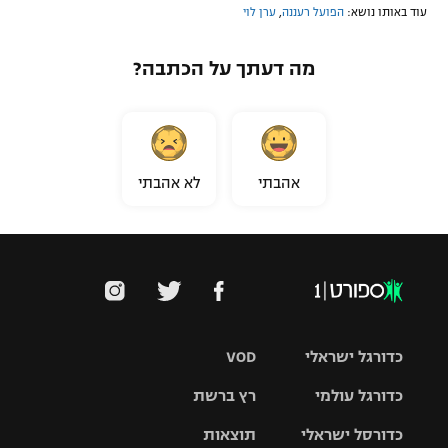
עוד באותו נושא:
הפועל רעננה
,
ערן לוי
רשיון להקרנה פומבית לבית עסק
מה דעתך על הכתבה?
הצטרפות לחבילת הערוצים
לוח דרושים – ג'ובנט
תגיות
אהבתי
לא אהבתי
המגזין
כדורגל ישראלי
VOD
כדורגל עולמי
רץ ברשת
ליגת העל
כדורסל ישראלי
תוצאות