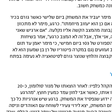
ונה כמשחק חשוב.
 מימר יעביר את המשחק ביום שלישי כאשר גורם בכיר
אם כן הוא יעזוב מיוזמתו". כרגע, מימר לא מתכוון
בוצה מהמצב הקשה אליו נקלעה. "אם ארגיש שאני
 אני אלך, אבל זה לא המצב כרגע", אמר בשיחות
סגורות. שינו זוארץ, כבר הצהיר בתוכנית הספורט של 103 ביום חמישי, כי מימר יאמן עד תום
זעזועים (גם במקרה פיטוריו של רן בן שמעון הוא לא
בוצה והלחץ שנוצר גורם לסיטואציה לא נעימה בפתח
הבעיה של המאמן, קשורה גם בהתנהגות הקהל כלפיו: לאחר הוצאתו של מנור סולומון, כ-20
ותו, כאשר אבי לוזון עמד כמעין חוצץ. "מהרגע
 ידוע שנפסיד את המשחק. ברגע שיש אנרגיות כל כך
ום המשחק, יצא לירוי צעירי לשוחח עם האוהדים וניסה
שורה הרעה מגיעה מכיוונו של עומר דנינו: הבלם, שרק