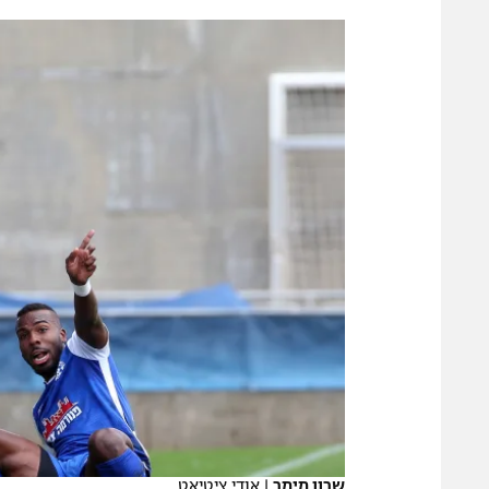
הפועל 
תקנון משתתפים וזוכים בפרסים
הפועל 
תקנון עבור פעילות אלקטרה
הפועל 
תקנון עבור פעילות ספורט 1 – "מרלן"
מכבי נ
טניס
בני יהו
גיימינג E-Sports
תנאי שימוש
מדיניות פרטיות
תקנון פעילות ספורט 1
רשיון להקרנה פומבית לבית עסק
הצטרפות לחבילת הערוצים
לוח דרושים – ג'ובנט
תגיות
שרון מימר
|
אודי ציטיאט
המגזין