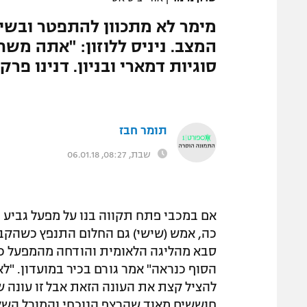
מימר לא מתכוון להתפטר ובשיח
המצב. ניניס ללוזון: "אתה משח
סוגיות דמארי ובניון. דנינו פר
תומר חבז
שבת, 08:27, 06.01.18
אם במכבי פתח תקווה בנו על מפעל גביע
כה, אמש (שישי) גם החלום התנפץ כשהקבו
סבא מהליגה הלאומית והודחה מהמפעל כבר 
הסוף כנראה" אמר גורם בכיר במועדון. "לא
להציל קצת את העונה הזאת אבל זו עונה 
חוששים מאוד שהרצף הנוכחי והמורל השליל