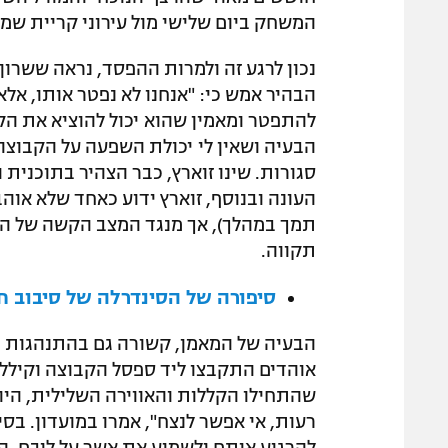
המשחק ביום שלישי מול עירוני קריית שמ
נכון לרגע זה ולמרות ההפסד, נראה ששרון
הבהיר אמש כי: "אנחנו לא נפטר אותו, אלא 
להתפטר ומאמין שהוא יכול להוציא את הק
הבעיה ושאין לי יכולת השפעה על הקבוצה,
העונה ובנוסף, זוארץ ידוע כאחד שלא אוהב 
תמך במהלך), אך מנגד המצב הקשה של הק
תקווה.
סיפורה של הסינדרלה של סיבוב ח'
אוהדים התקבצו ליד ספסל הקבוצה וקיללו א
שהתחילו הקללות והאווירה השלילית, היה
רעות, אי אפשר לנצח", אמרו במועדון. בסי
להרגיע אותם ולשמוע את אשר על ליבם. הב