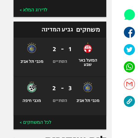
אופניים
לדירוג המלא >
ספורט מוטורי
כדורמים
משחקים
גביע המדינה
פוטבול אמריקאי NFL
בייסבול MLB
2
-
1
ספורט אתגרי
ואקסטרים
הפועל באר
הסתיים
מכבי תל אביב
שבע
אומנויות לחימה
גיימינג E-Sports
2
-
3
הסתיים
מכבי תל אביב
מכבי חיפה
לכל המשחקים >