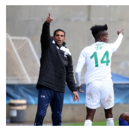
תל אביב
ליגה סינית
חיפה
ליגה ברזילאית
באר שבע
ליגות נוספות
תניה
דה