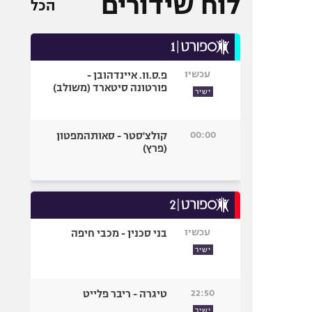
לוח שידורים
הכל
עכשיו
פ.ס.וו. איינדהובן -
פורטונה סיטארד (משולב)
ישיר
00:00
קולצ'סטר - סאותהמפטון
(פרץ)
עכשיו
בני סכנין - מכבי חיפה
ישיר
22:50
טיגרה - ריבר פלייט
ישיר