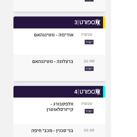
עכשיו
אודינזה - נוטינגהאם
ישיר
22:00
ברצלונה - נוטינגהאם
ישיר
עכשיו
וולפסבורג -
קייזרסלאוטרן
ישיר
23:30
בני סכנין - מכבי חיפה