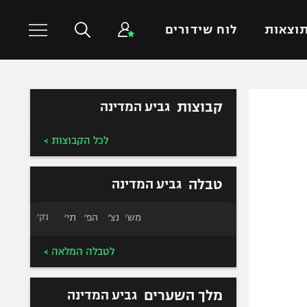
וצאות
לוח שידורים
כדורסל עולמי
ענפים נוספים
קבוצות
גביע המדינה
NBA
טניס
לכל הקבוצות >
יורוליג
כדוריד
יורוקאפ
כדורעף
טבלה
גביע המדינה
שחייה
ג'ודו
מש׳
נצ׳
הפ׳
תי׳
נק׳
אגרוף
לטבלה המלאה >
ספורט אולימפי
UFC
מלך השערים
גביע המדינה
היאבקות WWE