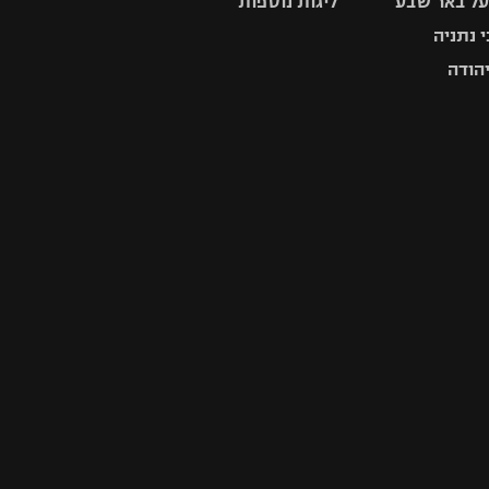
ל באר שבע
ליגות נוספות
 נתניה
יהודה