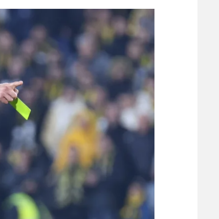
הפועל 
תקנון משתתפים וזוכים בפרסים
הפועל 
תקנון עבור פעילות אלקטרה
הפועל 
תקנון עבור פעילות ספורט 1 – "מרלן"
מכבי נ
טניס
בני יהו
גיימינג E-Sports
תנאי שימוש
מדיניות פרטיות
תקנון פעילות ספורט 1
רשיון להקרנה פומבית לבית עסק
הצטרפות לחבילת הערוצים
לוח דרושים – ג'ובנט
תגיות
המגזין