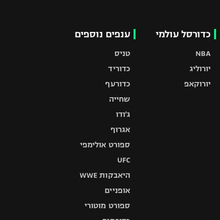
כדורסל עולמי
ענפים נוספים
NBA
טניס
יורוליג
כדוריד
יורוקאפ
כדורעף
שחייה
ג'ודו
אגרוף
ספורט אולימפי
UFC
היאבקות WWE
אופניים
ספורט מוטורי