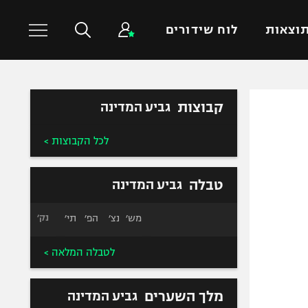
וצאות
לוח שידורים
כדורסל עולמי
ענפים נוספים
קבוצות
גביע המדינה
NBA
טניס
לכל הקבוצות >
יורוליג
כדוריד
יורוקאפ
כדורעף
טבלה
גביע המדינה
שחייה
ג'ודו
מש׳
נצ׳
הפ׳
תי׳
נק׳
אגרוף
לטבלה המלאה >
ספורט אולימפי
UFC
מלך השערים
גביע המדינה
היאבקות WWE