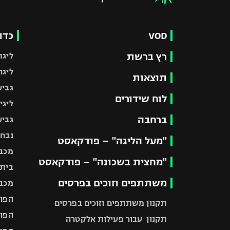
VOD
כדו
רץ ברשת
ליגת
ליגה
תוצאות
גביע
לוח שידורים
ליגי
ברחבה
גביע
נבחר
"מעל הליגה" – פודקאסט
מכבי
"מחצית בשכונה" – פודקאסט
בית"
משתתפים וזוכים בפרסים
מכבי
הפוע
תקנון משתתפים וזוכים בפרסים
הפוע
תקנון עבור פעילות אלקטרה