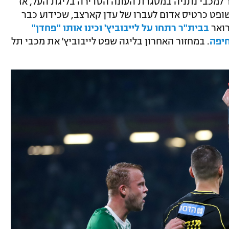
ר למכבי נתניה במסגרת העונה הסדירה בליגת העל, אז
חק שבו שלף השופט כרטיס אדום לעברו של עדן קארצב, שכידוע כבר
רואר
בבית"ר רתחו על לייבוביץ' וכינו אותו "פחדן"
. במחזור האחרון בליגה שפט לייבוביץ' את מכבי תל