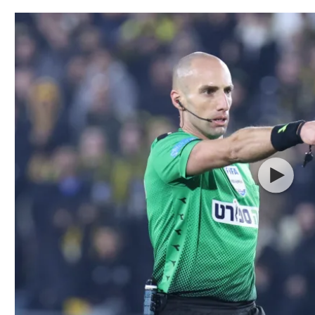
תל אביב
ליגה סינית
חיפה
ליגה ברזילאית
באר שבע
ליגות נוספות
תניה
דה