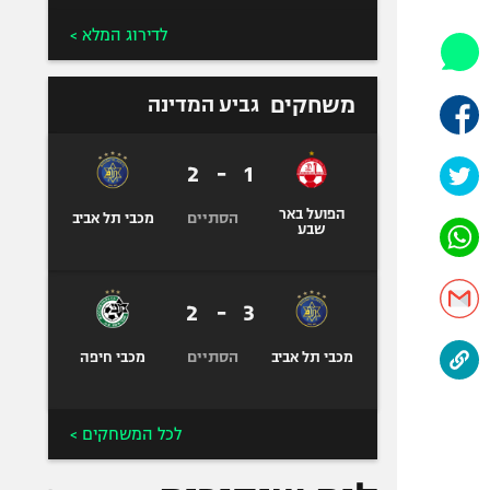
אופניים
לדירוג המלא >
ספורט מוטורי
כדורמים
משחקים
גביע המדינה
פוטבול אמריקאי NFL
בייסבול MLB
2
-
1
ספורט אתגרי
ואקסטרים
הפועל באר
הסתיים
מכבי תל אביב
שבע
אומנויות לחימה
גיימינג E-Sports
2
-
3
הסתיים
מכבי תל אביב
מכבי חיפה
לכל המשחקים >