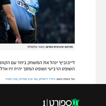
מורוזוב והכרטיס האדום
|
מאור אלקסלסי
לייבוביץ' ינהל את המשחק ביחד עם הקוונים
השופט הרביעי ושופט המסך יהיה זיו אדלר
עוד באותו נושא:
בית"ר ירושלים
,
גמר גביע המדינה
,
מכבי נתניה