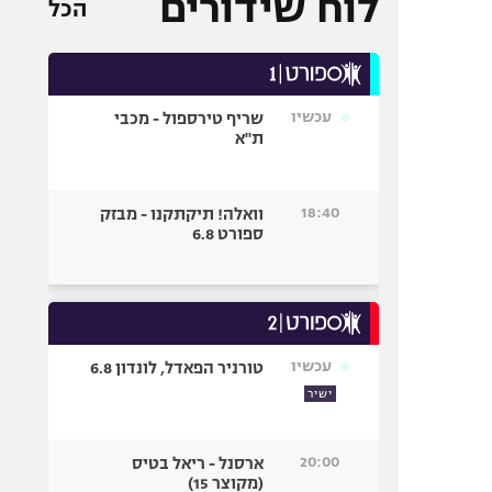
לוח שידורים
הכל
עכשיו
שריף טירספול - מכבי
ת"א
18:40
וואלה! תיקתקנו - מבזק
ספורט 6.8
עכשיו
טורניר הפאדל, לונדון 6.8
ישיר
20:00
ארסנל - ריאל בטיס
(מקוצר 15)