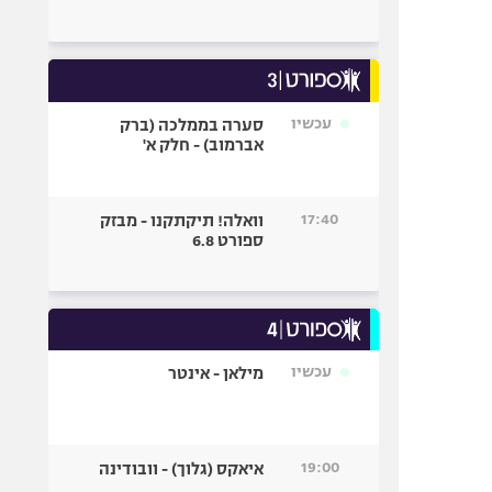
עכשיו
סערה בממלכה (ברק
אברמוב) - חלק א'
17:40
וואלה! תיקתקנו - מבזק
ספורט 6.8
עכשיו
מילאן - אינטר
19:00
איאקס (גלוך) - וובודינה