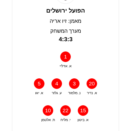
הפועל ירושלים
מאמן: זיו אריה
מערך המשחק
4:3:3
1
א. אדליי
5
4
3
20
א. נדיר
נ. מלמוד
ע. גלזר
א. יאו
10
22
15
א. ביטון
י. מליח
ת. אלטמן