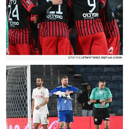
חגיגה ב-120 דקות. הפועל ירושלים
|
ברני ארדוב