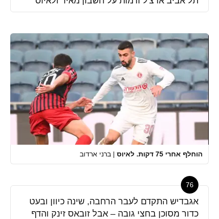
תל אביב ארצ'ל ורמות על חשבון מאיר ולאיוס
הוחלף אחרי 75 דקות. לאיוס
|
ברני ארדוב
76
אגבדיש התקדם לעבר הרחבה, שינה כיוון ובעט
כדור מסוכן בחצי גובה – אבל זובאס זינק והדף