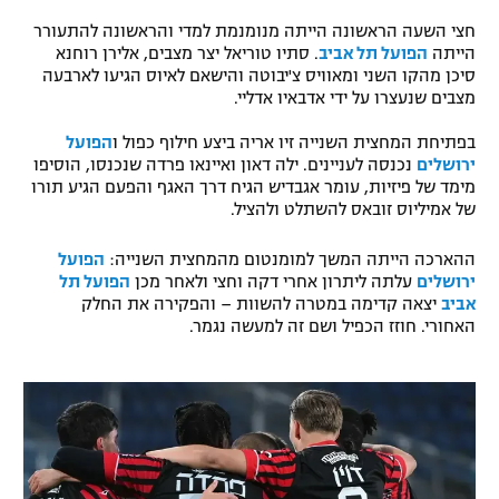
רשיון להקרנה פומבית לבית עסק
חצי השעה הראשונה הייתה מנומנמת למדי והראשונה להתעורר
הייתה
הפועל תל אביב
. סתיו טוריאל יצר מצבים, אלירן רוחנא
סיכן מהקו השני ומאוויס צ'יבוטה והישאם לאיוס הגיעו לארבעה
הצטרפות לחבילת הערוצים
מצבים שנעצרו על ידי אדבאיו אדליי.
לוח דרושים – ג'ובנט
בפתיחת המחצית השנייה זיו אריה ביצע חילוף כפול ו
הפועל
ירושלים
נכנסה לעניינים. ילה דאון ואיינאו פרדה שנכנסו, הוסיפו
מימד של פיזיות, עומר אגבדיש הגיח דרך האגף והפעם הגיע תורו
תגיות
של אמיליוס זובאס להשתלט ולהציל.
המגזין
ההארכה הייתה המשך למומנטום מהמחצית השנייה:
הפועל
ירושלים
עלתה ליתרון אחרי דקה וחצי ולאחר מכן
הפועל תל
אביב
יצאה קדימה במטרה להשוות – והפקירה את החלק
האחורי. חוזז הכפיל ושם זה למעשה נגמר.