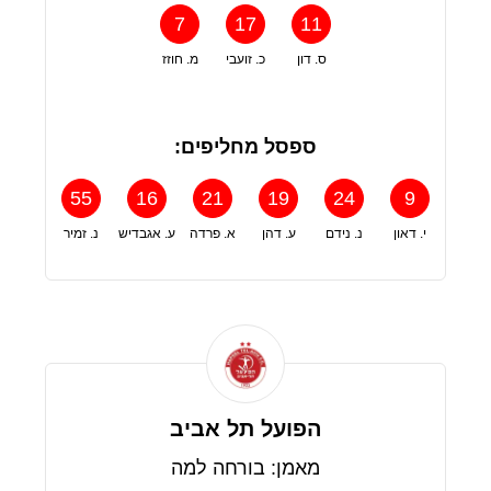
7
17
11
ס. דון
כ. זועבי
מ. חוזז
ספסל מחליפים:
55
16
21
19
24
9
י. דאון
נ. נידם
ע. דהן
א. פרדה
ע. אגבדיש
נ. זמיר
הפועל תל אביב
מאמן: בורחה למה