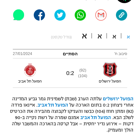
"מחצית בשכונה" – פודקאסט
אופניים
ספורט מוטורי
משתתפים וזוכים בפרסים
א
א
א
א
(גודל טקסט)
כדורמים
תקנון משתתפים וזוכים בפרסים
טניס
הסתיים
סיבוב ח'
27/01/2024
פוטבול אמריקאי NFL
תקנון עבור פעילות אלקטרה
(92)
גיימינג E-Sports
0
:
2
בייסבול MLB
(104)
תקנון עבור פעילות ספורט 1 – "מרלן"
הפועל ירושלים
הפועל תל אביב
ספורט אתגרי ואקסטרים
תנאי שימוש
הפועל ירושלים
עלתה הערב (שבת) לשמינית גמר גביע המדינה
אומנויות לחימה
אחרי ניצחון 0:2 בתום הארכה על
הפועל תל אביב
. איינאו פרדה
(92) ומתן חוזז (104) כבשו והעניקו לקבוצה מהבירה את הכרטיס
מדיניות פרטיות
לשלב הבא.
הפועל תל אביב
אמנם שמרה על רשת נקייה ב-90
גיימינג E-Sports
דקות – אירוע נדיר יחסית – אבל קרסה בהארכה והמשבר שלה
הולך ומעמיק.
תקנון פעילות ספורט 1