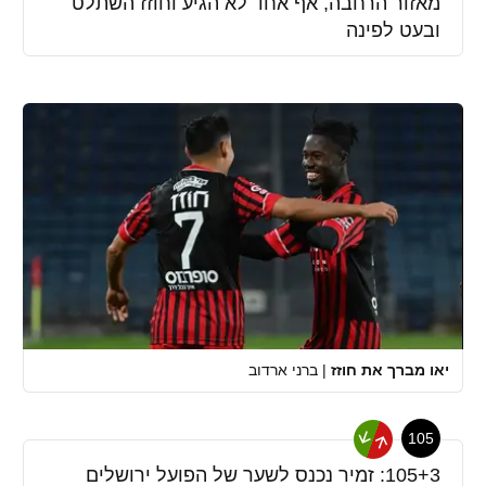
מאזור הרחבה, אף אחד לא הגיע וחוזז השתלט
ובעט לפינה
יאו מברך את חוזז
|
ברני ארדוב
105
105+3: זמיר נכנס לשער של הפועל ירושלים