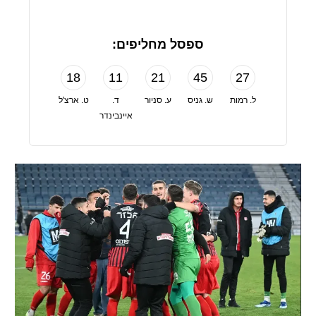
ספסל מחליפים:
18
11
21
45
27
ל. רמות
ש. גניס
ע. סניור
ד.
ט. ארצ'ל
איינבינדר