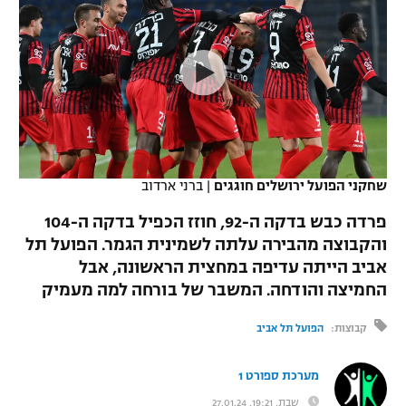
כדורסל נשים
נבחרת ישראל
יורוליג
ליגה ספרדית
טניס
VOD
מכבי תל אביב
מכבי חיפה
יורוקאפ
ליגה איטלקית
כדוריד
הפועל חולון
בית"ר ירושלים
רץ ברשת
ליגה צרפתית
כדורעף
הפועל ירושלים
מכבי תל אביב
ליגה הולנדית
שחייה
תוצאות
שחקני הפועל ירושלים חוגגים
|
ברני ארדוב
דני אבדיה
הפועל תל אביב
ליגה טורקית
פרדה כבש בדקה ה-92, חוזז הכפיל בדקה ה-104
ג'ודו
הפועל חיפה
והקבוצה מהבירה עלתה לשמינית הגמר. הפועל תל
לוח שידורים
ליגה סינית
אביב הייתה עדיפה במחצית הראשונה, אבל
אגרוף
הפועל באר שבע
החמיצה והודחה. המשבר של בורחה למה מעמיק
ליגה ברזילאית
ברחבה
ספורט אולימפי
מכבי נתניה
קבוצות:
הפועל תל אביב
ליגות נוספות
UFC
"מעל הליגה" – פודקאסט
בני יהודה
מערכת ספורט 1
היאבקות WWE
שבת, 19:21, 27.01.24