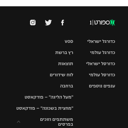
כדורגל ישראלי
VOD
כדורגל עולמי
רץ ברשת
ליגת העל
כדורסל ישראלי
תוצאות
ליגת
ליגה לאומית
האלופות
כדורסל עולמי
לוח שידורים
ליגת ווינר
סל
גביע הטוטו
ענפים נוספים
ברחבה
ליגה
NBA
אירופית
"מעל הליגה" – פודקאסט
ליגה לאומית
ליגיונרים
טניס
יורוליג
ליגה אנגלית
"מחצית בשכונה" – פודקאסט
כדורסל נשים
גביע המדינה
כדוריד
יורוקאפ
ליגה גרמנית
משתתפים וזוכים
בפרסים
מכבי תל
נבחרת