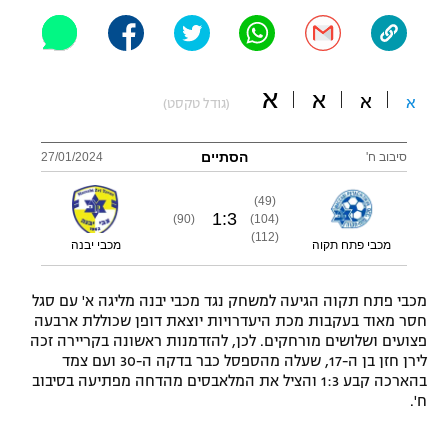
"מחצית בשכונה" – פודקאסט
אופניים
ספורט מוטורי
משתתפים וזוכים בפרסים
א
א
א
א
(גודל טקסט)
כדורמים
תקנון משתתפים וזוכים בפרסים
הסתיים
סיבוב ח'
27/01/2024
טניס
פוטבול אמריקאי NFL
תקנון עבור פעילות אלקטרה
(49)
1
:
3
(90)
(104)
גיימינג E-Sports
בייסבול MLB
(112)
מכבי פתח תקוה
מכבי יבנה
תקנון עבור פעילות ספורט 1 – "מרלן"
ספורט אתגרי ואקסטרים
תנאי שימוש
מכבי פתח תקוה הגיעה למשחק נגד מכבי יבנה מליגה א' עם סגל
חסר מאוד בעקבות מכת היעדרויות יוצאת דופן שכוללת ארבעה
אומנויות לחימה
פצועים ושלושים מורחקים. לכן, להזדמנות ראשונה בקריירה זכה
לירן חזן בן ה-17, שעלה מהספסל כבר בדקה ה-30 ועם צמד
מדיניות פרטיות
גיימינג E-Sports
בהארכה קבע 1:3 והציל את המלאבסים מהדחה מפתיעה בסיבוב
ח'.
תקנון פעילות ספורט 1