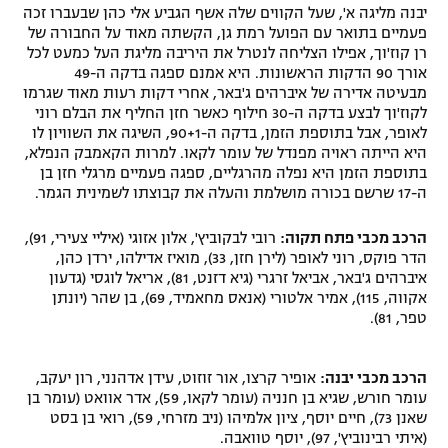
יבנה מליגה א', שעל הקווים שלה אשף הגביע אלי כהן שבעברו זכה
רשיון להקרנה פומבית לבית עסק
פעמיים בתואר עם הפועל רמת גן, הקשתה מאוד על החבורה של
רן קוז'וך, אפילו הצליחה לנטרל את היריבה מליגת העל כמעט לכל
הצטרפות לחבילת הערוצים
אורך 90 הדקות הראשונות. היא אמנם ספגה בדקה ה-49
מבעיטה אדירה של איברהים ג'באר, אחרי דקות רעות מאוד שגרמו
לקוז'וך לבצע בדקה ה-30 חילוף כאשר חזן החליף את הבלם רוני
לוח דרושים – ג'ובנט
לאופר, אבל בתוספת הזמן, בדקה ה-90+1, השיגה את השוויון לו
היא הייתה ראויה מפנדל של עומר לקאו. למרות הקאמבק הנפלא,
תגיות
בתוספת הזמן היא נפלה מהרגליים, ספגה פעמיים מרגלי חזן בן
ה-17 שרשם בכורה מושלמת והעלה את קבוצתו לשמינית הגמר.
המגזין
הרכב מכבי פתח תקוה:
רובי לבקוביץ', אלון אזוגי (איליי צעירי, 91),
הדר פוקס, רוני לאופר (לירן חזן, 33), מואיז אדילהו, ירדן כהן,
איברהים ג'באר, אביאל זרגרי (גיא דזנט, 81), אריאל לוגסי (גדעון
אקווה, 115), אמיר אלטורי (אנאס מחאמיד, 69), בן שהר (יונתן
טפר, 81).
הרכב מכבי יבנה:
אופיר קרצו, אור זוזוט, עידן אדהנני, רון יעקב,
עומר חורש, שגיא בן חנניה (עומר לקאו, 59), אדר אוואט (עומר בן
שאנן 73), חיים יוסף, ציון אלמיהו (ניב מזרחי, 59), רואי בן בסט
(איתי רבינוביץ', 97), יוסף טוואבה.