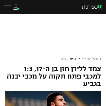
כדורגל ישראלי
ליגת העל
כדורגל עולמי
/
כדורגל ישראלי
גביע המדינה
ליגה לאומית
צמד ללירן חזן בן ה-17, 1:3
ליגת האלופות
כדורסל ישראלי
למכבי פתח תקוה על מכבי יבנה
גביע הטוטו
בגביע
ליגה אירופית
ליגת ווינר סל
ליגיונרים
כדורסל עולמי
ליגה אנגלית
ליגה לאומית
גביע המדינה
NBA
ליגה גרמנית
ענפים נוספים