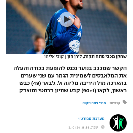
כדורסל נשים
נבחרת ישראל
יורוליג
ליגה ספרדית
טניס
VOD
מכבי תל אביב
מכבי חיפה
יורוקאפ
ליגה איטלקית
כדוריד
הפועל חולון
בית"ר ירושלים
רץ ברשת
ליגה צרפתית
כדורעף
הפועל ירושלים
מכבי תל אביב
ליגה הולנדית
שחקן מכבי פתח תקוה, לירן חזן
|
קובי אליהו
שחייה
תוצאות
דני אבדיה
הפועל תל אביב
הקשר שמככב בנוער נכנס להופעת בכורה והעלה
ליגה טורקית
ג'ודו
את המלאבסים לשמינית הגמר עם שני שערים
הפועל חיפה
לוח שידורים
בהארכה מול היריבה מליגה א'. ג'באר (49) כבש
ליגה סינית
אגרוף
ראשון, לקאו (90+1) קבע שוויון דרמטי ומוצדק
הפועל באר שבע
ליגה ברזילאית
ברחבה
ספורט אולימפי
קבוצות:
מכבי פתח תקוה
מכבי נתניה
ליגות נוספות
UFC
מערכת ספורט 1
"מעל הליגה" – פודקאסט
בני יהודה
שבת, 18:56, 27.01.24
היאבקות WWE