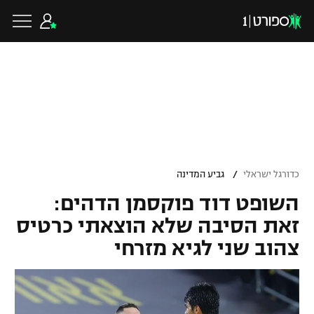
כדורגל ישראלי
ליגת העל
כדורגל עולמי
/
כדורגל ישראלי
גביע המדינה
ליגה לאומית
השופט דוד פוקסמן הדהים:
ליגת האלופות
כדורסל ישראלי
זאת הסיבה שלא הוצאתי כרטיס
גביע הטוטו
צהוב שני לגיא מזרחי
ליגה אירופית
ליגת ווינר סל
ליגיונרים
כדורסל עולמי
ליגה אנגלית
ליגה לאומית
גביע המדינה
NBA
ליגה גרמנית
ענפים נוספים