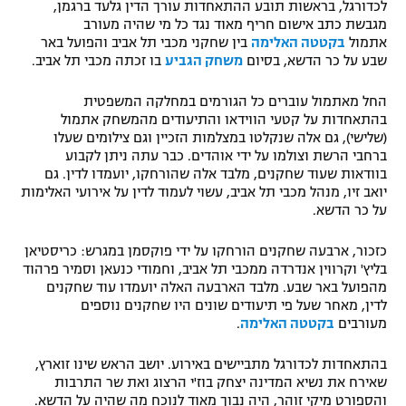
לכדורגל, בראשות תובע ההתאחדות עורך הדין גלעד ברגמן,
מגבשת כתב אישום חריף מאוד נגד כל מי שהיה מעורב
אתמול
בקטטה האלימה
בין שחקני מכבי תל אביב והפועל באר
שבע על כר הדשא, בסיום
משחק הגביע
בו זכתה מכבי תל אביב.
החל מאתמול עוברים כל הגורמים במחלקה המשפטית
בהתאחדות על קטעי הווידאו והתיעודים מהמשחק אתמול
(שלישי), גם אלה שנקלטו במצלמות הזכיין וגם צילומים שעלו
ברחבי הרשת וצולמו על ידי אוהדים. כבר עתה ניתן לקבוע
בוודאות שעוד שחקנים, מלבד אלה שהורחקו, יועמדו לדין. גם
יואב זיו, מנהל מכבי תל אביב, עשוי לעמוד לדין על אירועי האלימות
על כר הדשא.
כזכור, ארבעה שחקנים הורחקו על ידי פוקסמן במגרש: כריסטיאן
בליץ' וקרווין אנדרדה ממכבי תל אביב, וחמודי כנעאן וסמיר פרהוד
מהפועל באר שבע. מלבד הארבעה האלה יועמדו עוד שחקנים
לדין, מאחר שעל פי תיעודים שונים היו שחקנים נוספים
מעורבים
בקטטה האלימה
.
בהתאחדות לכדורגל מתביישים באירוע. יושב הראש שינו זוארץ,
שאירח את נשיא המדינה יצחק בוז'י הרצוג ואת שר התרבות
והספורט מיקי זוהר, היה נבוך מאוד לנוכח מה שהיה על הדשא.