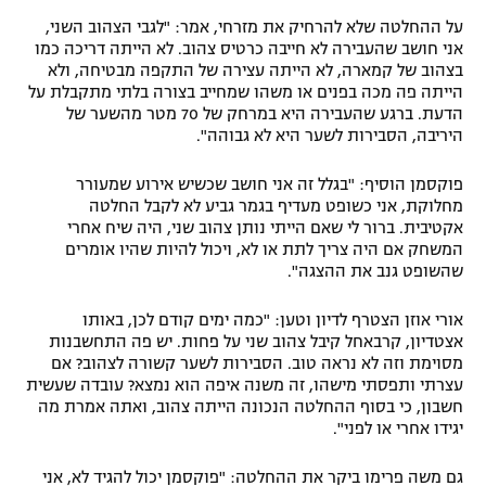
על ההחלטה שלא להרחיק את מזרחי, אמר: "לגבי הצהוב השני,
אני חושב שהעבירה לא חייבה כרטיס צהוב. לא הייתה דריכה כמו
בצהוב של קמארה, לא הייתה עצירה של התקפה מבטיחה, ולא
הייתה פה מכה בפנים או משהו שמחייב בצורה בלתי מתקבלת על
הדעת. ברגע שהעבירה היא במרחק של 70 מטר מהשער של
היריבה, הסבירות לשער היא לא גבוהה".
פוקסמן הוסיף: "בגלל זה אני חושב שכשיש אירוע שמעורר
מחלוקת, אני כשופט מעדיף בגמר גביע לא לקבל החלטה
אקטיבית. ברור לי שאם הייתי נותן צהוב שני, היה שיח אחרי
המשחק אם היה צריך לתת או לא, ויכול להיות שהיו אומרים
שהשופט גנב את ההצגה".
אורי אוזן הצטרף לדיון וטען: "כמה ימים קודם לכן, באותו
אצטדיון, קרבאחל קיבל צהוב שני על פחות. יש פה התחשבנות
מסוימת וזה לא נראה טוב. הסבירות לשער קשורה לצהוב? אם
עצרתי ותפסתי מישהו, זה משנה איפה הוא נמצא? עובדה שעשית
חשבון, כי בסוף ההחלטה הנכונה הייתה צהוב, ואתה אמרת מה
יגידו אחרי או לפני".
גם משה פרימו ביקר את ההחלטה: "פוקסמן יכול להגיד לא, אני