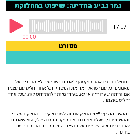
רשיון להקרנה פומבית לבית עסק
הצטרפות לחבילת הערוצים
לוח דרושים – ג'ובנט
תגיות
המגזין
בתחילת דבריו אמר פוקסמן: "אנחנו כשופטים לא מדברים על
מאמנים. כל עם ישראל ראה את המשחק וכל אחד יחליט עם עצמו
אם הייתה שערורייה או לא. בעיניי מיותר להתייחס לזה, שכל אחד
יחליט בעצמו".
בהמשך הוסיף: "אני מחלק את זה לשני חלקים – החלק העיקרי
והמשמעותי, שעליו אני בונה את עיקר ההכנה שלי, הוא שאנחנו
לא הכרענו ולא השפענו על תוצאת המשחק. זה הדבר החשוב
ביותר".