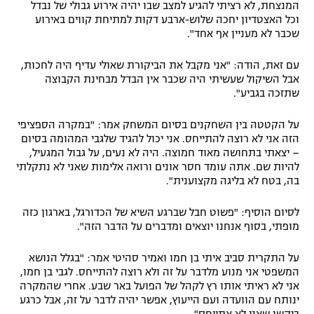
המנצחת, לא רציתי להגיע למצב שבו יהיה אירוע גבולי של נבדל
וכל האצטדיון יחכה שלוש-ארבע דקות למתיחת קווים באירוע
שכבר לא מעניין אף אחד".
עם זאת, הודה: "אני מקבל את הביקורת שאולי עדיף היה לחכות,
אבל השיקול שעשיתי היה שכבר אין הבדל מבחינת הקבוצה
שתזכה בגביע".
על הקטטה בין השחקנים בסיום המשחק אמר: "במקרה הספציפי
הזה אני לא רוצה להתייחס. אני יכול להגיד שלגבי המהומה בסיום
– יצאתי בתחושה מאוד חמוצה. היה לא נעים, על גבול המגעיל,
להיות שם. אתה עומד חסר אונים ורואה אלימות שאני לא נתקלתי
בה, בטח לא בליגה מקצוענית".
לסיום הוסיף: "פשוט חבל שברגע השיא של הכדורגל, בארגון כזה
מופתי, בסוף אנחנו יוצאים ומדברים על הדבר הזה".
על התקרית סביב איתי בן חמו ואמיר סהיטי אמר: "בגלל הנושא
המשפטי אני מנוע מלדבר על זה ולא רוצה להתייחס. לגבי בן חמו,
אני לא ראיתי אותו רץ לקהל של הפועל באר שבע. אחרי שהמקרה
ינותח עם הוועדה ועם הייעוץ, אפשר יהיה לדבר על זה, אבל כרגע