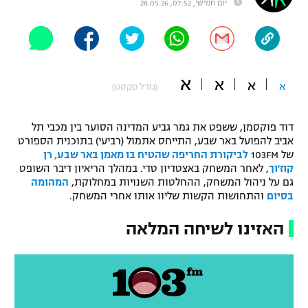
יום חמישי, 07:52, 28.05.26
"מחצית בשכונה" – פודקאסט
אופניים
ספורט מוטורי
משתתפים וזוכים בפרסים
א
א
א
א
(גודל טקסט)
כדורמים
תקנון משתתפים וזוכים בפרסים
טניס
פוטבול אמריקאי NFL
דוד פוקסמן, ששפט את גמר גביע המדינה הסוער בין מכבי תל
תקנון עבור פעילות אלקטרה
אביב להפועל באר שבע, התייחס אתמול (רביעי) בתוכנית הספורט
של 103FM
לביקורת החריפה שהטיח בו מאמן באר שבע, רן
גיימינג E-Sports
בייסבול MLB
קוז'וך
, לאחר המשחק באצטדיון טדי. במהלך הריאיון דיבר השופט
תקנון עבור פעילות ספורט 1 – "מרלן"
גם על ניהול המשחק, ההחלטות השנויות במחלוקת,
המהומה
ספורט אתגרי ואקסטרים
בסיום
והתחושות הקשות שליוו אותו אחרי המשחק.
תנאי שימוש
האזינו לשיחה המלאה
אומנויות לחימה
מדיניות פרטיות
גיימינג E-Sports
תקנון פעילות ספורט 1