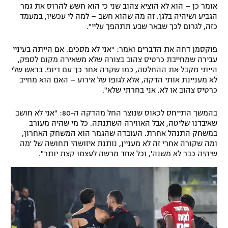
אומר כן – הוא לא הוציא צהוב שני כי הוא חשש להרוס את גמר
הגביע ושיהיה בלגן. זה מה שהוא חשב – למה לי עכשיו, במעמד
כזה, לגרום לכך שבאר שבע תתהפך עליי".
פוקסמן דחה את הדברים ואמר: "אני לא מסכים. אם הייתה בעיניי
עבירה שמחייבת כרטיס צהוב בצורה שלא משאירה מקום לספק,
הייתי מקבל את ההחלטה, כמו שקרה אחר כך עם דיופ. בראש שלי
לא מעניינת אותי הדקה, אלא לגופו של אירוע – האם הוא מחייב
כרטיס צהוב או לא. אני בחרתי שלא".
בהמשך התייחס לכאוס שנוצר החל מהדקה ה-80: "אני לא חושב
שאיבדנו שליטה, אבל האווירה השתנתה. כל מי שהיה מעורב
במשחק התנהל אחרת. העובדה שהגמר הוא המשחק האחרון,
ומה שקורה אחרי זה לא מעניין, נותנת איזושהי תחושה של 'מה
שיהיה כבר לא משנה', וכל אחד מרשה לעצמו קצת יותר".