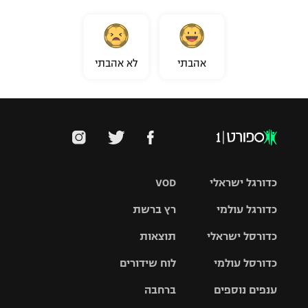
אהבתי
לא אהבתי
כדורגל ישראלי
VOD
כדורגל עולמי
רץ ברשת
ליגת העל
כדורסל ישראלי
תוצאות
ליגת
ליגה לאומית
האלופות
כדורסל עולמי
לוח שידורים
ליגת ווינר
סל
גביע הטוטו
ענפים נוספים
ברחבה
ליגה
NBA
אירופית