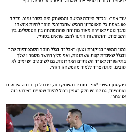
לפעמים נקודות ספציפיות שאתה מפספס או טועה בהן".
עוד אמר: "בגדול הייתה שליטה והמשחק היה בסדר גמור. מדקה
80 באמת כל האצטדיון הרגיש שהכדורגל הופך להיות איזשהו
נדבך נוסף לאווירה מאוד מתוחה שהתפתחה בין הספסלים, בין
הקבוצות, והתחושות הגיעו למצב שראינו בסוף".
נמני המשיך בביקורת וטען: "אבל זה בגלל חוסר הסמכותיות שלך
ובגלל שאיבדת קצת עשתונות, ואני מליץ היושר מספר 1 שלך
בתקשורת לאורך השנתיים האחרונות. גם לשופטים יש ימים לא
טובים, ואתה צריך ללמוד מהמשחק הזה".
פוקסמן השיב: "אני בטוח שבמשחק כזה, עם כל כך הרבה אירועים
ואמוציות, גם לנו יש חלק בעניין ויכול להיות שטעינו באירוע כזה
או אחר".