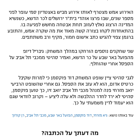
האירוע אמש מצטרף לאותו אירוע מביש באצטדיון סמי עופר לפני
מספר שנים, שבו פרצו אוהדי בית"ר ירושלים לכר הדשא, כשנשיא
המדינה הרצוג נאלץ לעזוב תחת אבטחה מחשש לפגיעה בו.
בהתאחדות לקחו בצורה קשה מאוד את מה שקרה אמש, והתובע
ברגמן צפוי להגיש כתב אישום חמור, מקיף ורב משתתפים.
שני שחקנים נוספים הורחקו במהלך המשחק: גיבריל דיופ
מהפועל באר שבע על כר הדשא, ואמיר סהיטי ממכבי תל אביב על
הספסל אחרי שהוחלף.
לגבי סהיטי ציין שופט המשחק דוד פוקסמן כי למרות שקיבל
כרטיס אדום, הוא לא עזב את הספסל. גם אחרי שהשופט הרביעי
יואב מזרחי פנה למנהל מכבי תל אביב יואב זיו, כך טוען פוקסמן,
סהיטי לא ירד לחדר ההלבשה ולא עלה ליציע – וקרוב לוודאי שגם
הוא יעמוד לדין משמעתי על כך.
עוד באותו נושא:
גיא מזרחי
,
דוד פוקסמן
,
הפועל באר שבע
,
מכבי תל אביב
,
רן קוז'וך
מה דעתך על הכתבה?