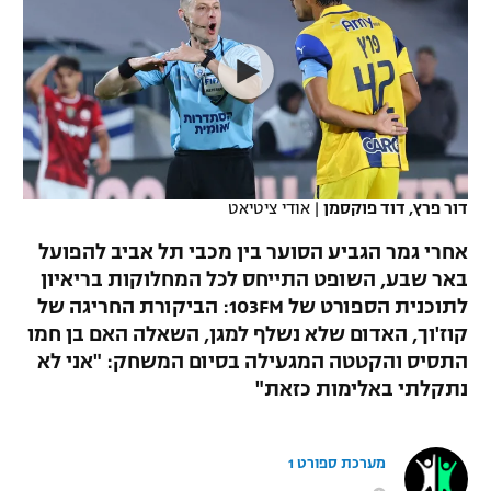
כדורסל נשים
נבחרת ישראל
יורוליג
ליגה ספרדית
טניס
VOD
מכבי תל אביב
מכבי חיפה
יורוקאפ
ליגה איטלקית
כדוריד
הפועל חולון
בית"ר ירושלים
רץ ברשת
ליגה צרפתית
כדורעף
הפועל ירושלים
מכבי תל אביב
ליגה הולנדית
דור פרץ, דוד פוקסמן
|
אודי ציטיאט
שחייה
תוצאות
דני אבדיה
הפועל תל אביב
אחרי גמר הגביע הסוער בין מכבי תל אביב להפועל
ליגה טורקית
ג'ודו
באר שבע, השופט התייחס לכל המחלוקות בריאיון
הפועל חיפה
לוח שידורים
לתוכנית הספורט של 103FM: הביקורת החריגה של
ליגה סינית
אגרוף
קוז'וך, האדום שלא נשלף למגן, השאלה האם בן חמו
הפועל באר שבע
התסיס והקטטה המגעילה בסיום המשחק: "אני לא
ליגה ברזילאית
ברחבה
ספורט אולימפי
נתקלתי באלימות כזאת"
מכבי נתניה
ליגות נוספות
UFC
"מעל הליגה" – פודקאסט
בני יהודה
מערכת ספורט 1
היאבקות WWE