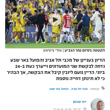
כדורסל נשים
נבחרת ישראל
יורוליג
ליגה ספרדית
טניס
VOD
מכבי תל אביב
מכבי חיפה
יורוקאפ
ליגה איטלקית
כדוריד
הפועל חולון
בית"ר ירושלים
רץ ברשת
ליגה צרפתית
כדורעף
הפועל ירושלים
מכבי תל אביב
ליגה הולנדית
שחייה
תוצאות
הקטטה בסיום גמר הגביע
|
אודי ציטיאט
דני אבדיה
הפועל תל אביב
ליגה טורקית
הדיון בעניינן של מכבי תל אביב והפועל באר שבע
ג'ודו
הפועל חיפה
נדחה לבקשת שני המועדונים וייערך כעת ב-24
לוח שידורים
ליגה סינית
ביוני. הדיין נועם ליובין קיבל את הבקשה, אך הבהיר
אגרוף
הפועל באר שבע
כי לא תינתן דחייה נוספת
ליגה ברזילאית
ברחבה
ספורט אולימפי
מכבי נתניה
קבוצות:
מכבי תל אביב
הפועל באר שבע
ליגות נוספות
UFC
"מעל הליגה" – פודקאסט
בני יהודה
יניב טוכמן
היאבקות WWE
יום שני, 22:06, 01.06.26