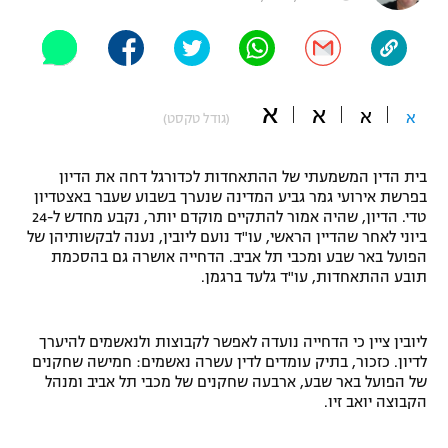
"מחצית בשכונה" – פודקאסט
אופניים
ספורט מוטורי
משתתפים וזוכים בפרסים
א
א
א
א
(גודל טקסט)
כדורמים
תקנון משתתפים וזוכים בפרסים
טניס
בית הדין המשמעתי של ההתאחדות לכדורגל דחה את הדיון
פוטבול אמריקאי NFL
בפרשת אירועי גמר גביע המדינה שנערך בשבוע שעבר באצטדיון
תקנון עבור פעילות אלקטרה
טדי. הדיון, שהיה אמור להתקיים מוקדם יותר, נקבע מחדש ל-24
גיימינג E-Sports
בייסבול MLB
ביוני לאחר שהדיין הראשי, עו"ד נועם ליובין, נענה לבקשותיהן של
תקנון עבור פעילות ספורט 1 – "מרלן"
הפועל באר שבע ומכבי תל אביב. הדחייה אושרה גם בהסכמת
תובע ההתאחדות, עו"ד גלעד ברגמן.
ספורט אתגרי ואקסטרים
תנאי שימוש
אומנויות לחימה
ליובין ציין כי הדחייה נועדה לאפשר לקבוצות ולנאשמים להיערך
לדיון. כזכור, בתיק עומדים לדין עשרה נאשמים: חמישה שחקנים
מדיניות פרטיות
גיימינג E-Sports
של הפועל באר שבע, ארבעה שחקנים של מכבי תל אביב ומנהל
הקבוצה יואב זיו.
תקנון פעילות ספורט 1