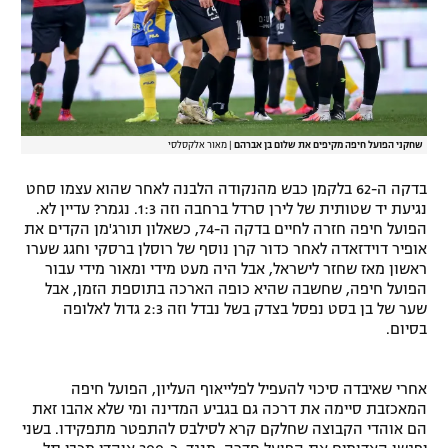
שחקני הפועל חיפה מקיפים את שלום בן אברהם
|
מאור אלקסלסי
בדקה ה-62 בלקמן כבש מהנקודה הלבנה לאחר שהוא עצמו סחט
נגיעת יד שטותית של לירן סרדל ברחבה וזה 1:3. נגמר? עדיין לא.
הפועל חיפה חזרה לחיים בדקה ה-74, כשאלון תורג'מן הקדים את
אופיר דוידזאדה לאחר כדור קרן נוסף של רוסלן ברסקי וחגג שערו
ראשון מאז שחזר לישראל, אבל היה מעט מידי ומאור מידי עבור
הפועל חיפה, שחשבה שהיא כופה הארכה בתוספת הזמן, אבל
שער של בן בסט נפסל בצדק בשל נבדל וזה 2:3 גדול לאלופה
בסיום.
אחרי שאיבדה סיכוי להעפיל לפלייאוף העליון, הפועל חיפה
המאכזבת סיימה את דרכה גם בגביע המדינה ומי שלא אהבו זאת
הם אוהדי הקבוצה שחלקם קרא לסילבס להתפטר מתפקידו. בשני