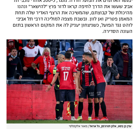
יפגשו האדומים את הפועל חדרה. מנגד, כ-200 אוהדי מכבי תל
אביב שעשו את הדרך לחיפה קראו לדור פרץ "להישאר" ונהנו
מהיכולת של קבוצתם, שהמשיכה את הרצף האדיר שלה תחת
המאמן פטריק ואן לוון. ובשבת מצפה למוליכה דרבי תל אביבי
לוהט נגד הפועל, כשניצחון יעניק לה את המקום הראשון בתום
העונה הסדירה.
עדן בן בסט, אלון תורג'מן, גל אראל
|
מאור אלקסלסי