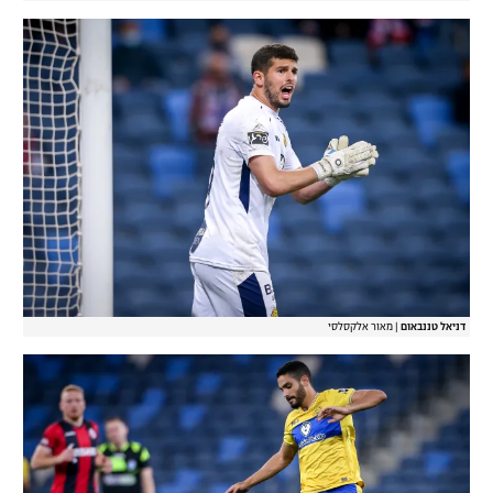
דניאל טננבאום
|
מאור אלקסלסי