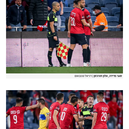
סער פדידה, אלון תורג'מן
|
דניאל טננבאום