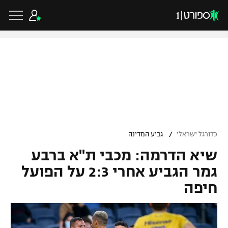
כדורגל ישראלי
ליגת העל
כדורגל עולמי
/
כדורגל ישראלי
גביע המדינה
ליגה לאומית
שיא הדרמה: מכבי ת"א ברבע
ליגת האלופות
כדורסל ישראלי
גביע הטוטו
גמר הגביע אחרי 2:3 על הפועל
ליגה אירופית
חיפה
ליגת ווינר סל
ליגיונרים
כדורסל עולמי
ליגה אנגלית
ליגה לאומית
גביע המדינה
NBA
ליגה גרמנית
ענפים נוספים