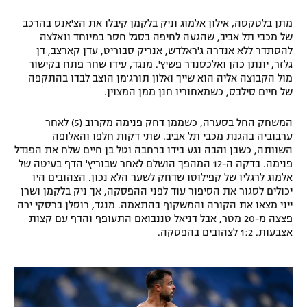
רשיון להקרנה פומבית לבית עסק
מתן בלטקסה, אילון אלמוג וניק בלקמן קיבלו את הצ'אנס בהרכב
של מכבי תל אביב, שהגעה לחיפה בסגל חסר במיוחד ונאלצה
הצטרפות לחבילת הערוצים
להסתדר ללא אנדרה ג'ראלדש, אנריק סבוריט, עדן קארצב, דן
גלזר, יונתן כהן ואלכסנדר פשיץ'. מנגד, עידו שחר פתח בקישור
מול הקבוצה אליה הוא שייך ואלון תורג'מן הוצב לבדו בהתקפה
לוח דרושים – ג'ובנט
של חיים סילבס, כשמאחוריו חנן ממן המצוין.
תגיות
המשחק החל בסערה, כשממן דחק פנימה מקרוב (5) לאחר
ערבוביה בהגנת מכבי תל אביב. שתי דקות חלפו והאלופה
המגזין
השוותה, כשבן והבה נגע בידו ברחבה וטל בן חיים שלח את הפנדל
פנימה. בדקה ה-12 המהפך הושלם לאחר שבוריץ' הדף בעיטה של
אלמוג לרגליו של קפילוטו שדחק לשער הלא נכון. הצהובים היו
יכולים לסגור את הסיפור עוד לפני ההפסקה, אך ניק בלקמן ושרן
ייני מצאו את הקורה והמשקוף בהתאמה. מנגד, רוסלן ברסקי ירה
פצצה מ-20 מטר, אבל דניאל טננבואם התעופף והדף עם קצות
אצבעות. 1:2 לצהובים בהפסקה.