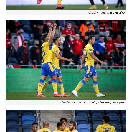
טל בן חיים חוגג
|
מאור אלקסלסי
אילון אלמוג, אייל גולסה, לואיס הרננדס
|
מאור אלקסלסי