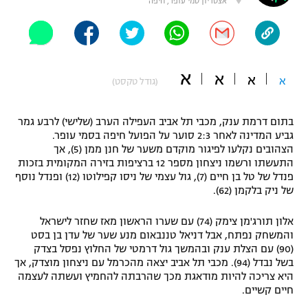
אצטדיון סמי עופר, חיפה
"מחצית בשכונה" – פודקאסט
אופניים
ספורט מוטורי
משתתפים וזוכים בפרסים
א
א
א
א
(גודל טקסט)
כדורמים
תקנון משתתפים וזוכים בפרסים
טניס
בתום דרמת ענק, מכבי תל אביב העפילה הערב (שלישי) לרבע גמר
פוטבול אמריקאי NFL
גביע המדינה לאחר 2:3 סוער על הפועל חיפה בסמי עופר.
תקנון עבור פעילות אלקטרה
הצהובים נקלעו לפיגור מוקדם משער של חנן ממן (5), אך
גיימינג E-Sports
בייסבול MLB
התעשתו ורשמו ניצחון מספר 12 ברציפות בזירה המקומית בזכות
תקנון עבור פעילות ספורט 1 – "מרלן"
פנדל של טל בן חיים (7), גול עצמי של ניסו קפילוטו (12) ופנדל נוסף
של ניק בלקמן (62).
ספורט אתגרי ואקסטרים
תנאי שימוש
אלון תורג'מן צימק (74) עם שערו הראשון מאז שחזר לישראל
אומנויות לחימה
והמשחק נפתח, אבל דניאל טננבאום מנע שער של עדן בן בסט
(90) עם הצלת ענק ובהמשך גול דרמטי של החלוץ נפסל בצדק
מדיניות פרטיות
גיימינג E-Sports
בשל נבדל (94). מכבי תל אביב יצאה מהכרמל עם ניצחון מוצדק, אך
היא צריכה להיות מודאגת מכך שהרבתה להחמיץ ועשתה לעצמה
חיים קשיים.
תקנון פעילות ספורט 1