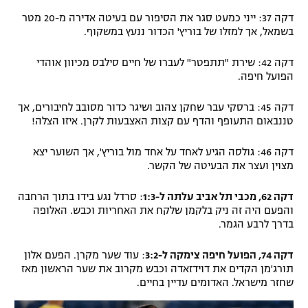
דקה 37: ייני כמעט סגר את הסיפור עם בעיטה אדירה מ-20 מטר
בשמאל, אך למזלו של בוריץ' הכדור ננעץ במשקוף.
דקה 42: שירת "תתפטר" לעברו של חיים סילבס מכיוון אוהדי
הפועל חיפה.
דקה 45: ברסקי עבר שחקן צהוב ושיגר כדור מסובב לחיבורים, אך
טננבאום התעופף והדף עם קצות האצבעות לקרן. איזו הצלה!
דקה 46: גולסה הגיע לאחד על אחד מול בוריץ', אך השוער יצא
מצוין ועצר את הבעיטה של הקשר.
דקה 62, מכבי תל אביב עלתה ל-1:3
: סרדל נגע בידו בתוך הרחבה
והפעם היה זה ניק בלקמן שלקח את האחריות וכבש. האלופה
בדרך לרבע הגמר.
דקה 74, הפועל חיפה צימקה ל-3:2
: עוד שער מקרן. הפעם אלון
תורג'מן הקדים את דוידזאדה וכבש מקרוב את שער הראשון מאז
שחזר מישראל. האדומים עדיין בחיים.