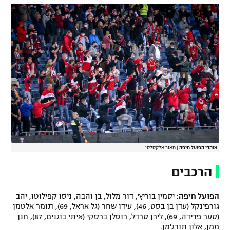
אוהדי הפועל חיפה
|
מאור אלקסלסי
הרכבים
הפועל חיפה:
יסמין בוריץ', דור מלול, בן והבה, ניסו קפילוטו, יהב
גורפינקל (עדן בן בסט, 46), עידו שחר (גל אראל, 69), תומר אלטמן
(סער פדידה, 69), לירן סרדל, רוסלן ברסקי (איתי בוגנים, 87), חנן
ממן, אלון תורג'מן.