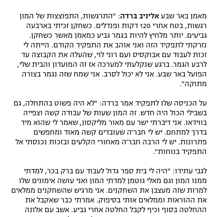
מאמן באר שבע
אליניב ברדה
: "התרגשות, התפוצצות של המון
רגשות, בטח אחרי 120 דקות ופנדלים. כשחקן זכיתי בארבעה
גביעים. יותר מלחיץ להיות בגמר גביע כמאמן מאשר כשחקן.
נזרקתי לתפקיד הזה ואני אוהב את התפקיד הקודם. הייתה לי
זכות לעבוד עם אבוקסיס ועם רוני לוי, שהעלה את הקבוצה עד
לרבע הגמר. ברגע שנקלעתי למערכה אז זה המועדון והבית שלי,
הפועל באר שבע. אני לא יכול לסרב. אני שמח שזה נגמר בצורה
מתוקה".
על הכניסה שלו לתפקיד אמר ברדה: "לא היה פשוט בהתחלה, גם
בשבילי הכול היה חדש. זה המון שעות של עבודה קשה וצפייה
בווידאו. אני דיברתי ישר עם מאור מליקסון, שאמר לי שהוא מיד
בדרך למתחם. יש לי חבר'ה שעובדים קשה מאוד ומחפשים
פתרונות. יש לי הרבה חבר'ה מאחורי הקלעים ובזכות נכנסתי אל
התפקיד בנוחות".
לגבי עתידו: "היה לי בית ספר גדול לעבוד עם ברק בכר, למדתי
ממנו המון וגם מאלי גוטמן למדתי המון ואני עושה אימונים שלו
למרות שזה מעצבן את השחקנים. אני מרגיש שהשחקנים ממלאים
את ההוראות וממלאים אותי בסיפוק. אמרתי כבר שאקבל את
ההחלטה בסוף וכיף לקבל החלטה אחרי גביע. אשב עם אלונה