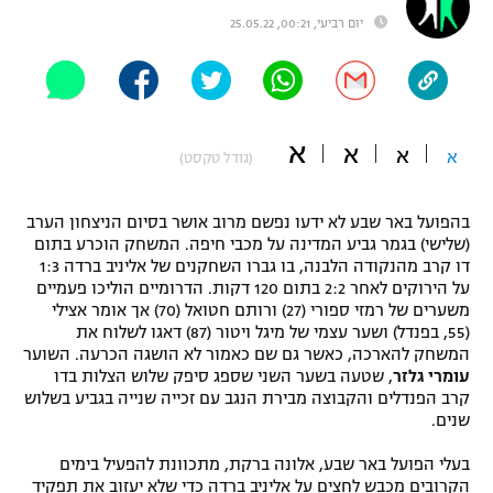
יום רביעי, 00:21, 25.05.22
"מחצית בשכונה" – פודקאסט
אופניים
ספורט מוטורי
משתתפים וזוכים בפרסים
א
א
כדורמים
א
א
(גודל טקסט)
תקנון משתתפים וזוכים בפרסים
טניס
פוטבול אמריקאי NFL
תקנון עבור פעילות אלקטרה
בהפועל באר שבע לא ידעו נפשם מרוב אושר בסיום הניצחון הערב
(שלישי) בגמר גביע המדינה על מכבי חיפה. המשחק הוכרע בתום
גיימינג E-Sports
בייסבול MLB
דו קרב מהנקודה הלבנה, בו גברו השחקנים של אליניב ברדה 1:3
תקנון עבור פעילות ספורט 1 – "מרלן"
על הירוקים לאחר 2:2 בתום 120 דקות. הדרומיים הוליכו פעמיים
ספורט אתגרי ואקסטרים
משערים של רמזי ספורי (27) ורותם חטואל (70) אך אומר אצילי
תנאי שימוש
(55, בפנדל) ושער עצמי של מיגל ויטור (87) דאגו לשלוח את
המשחק להארכה, כאשר גם שם כאמור לא הושגה הכרעה. השוער
אומנויות לחימה
עומרי גלזר
, שטעה בשער השני שספג סיפק שלוש הצלות בדו
קרב הפנדלים והקבוצה מבירת הנגב עם זכייה שנייה בגביע בשלוש
מדיניות פרטיות
גיימינג E-Sports
שנים.
בעלי הפועל באר שבע, אלונה ברקת, מתכוונת להפעיל בימים
תקנון פעילות ספורט 1
הקרובים מכבש לחצים על אליניב ברדה כדי שלא יעזוב את תפקיד