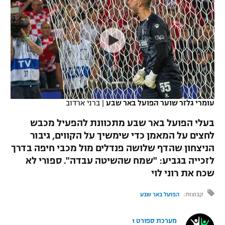
כדורסל נשים
נבחרת ישראל
יורוליג
ליגה ספרדית
טניס
VOD
מכבי תל אביב
מכבי חיפה
יורוקאפ
ליגה איטלקית
כדוריד
הפועל חולון
בית"ר ירושלים
רץ ברשת
ליגה צרפתית
כדורעף
הפועל ירושלים
מכבי תל אביב
ליגה הולנדית
שחייה
תוצאות
עומרי גלזר שוער הפועל באר שבע
|
ברני ארדוב
דני אבדיה
הפועל תל אביב
ליגה טורקית
בעלי הפועל באר שבע מתכוונת להפעיל מכבש
ג'ודו
הפועל חיפה
לחצים על המאמן כדי שימשיך על הקווים, גיבור
לוח שידורים
ליגה סינית
הניצחון שהדף שלושה פנדלים מול מכבי חיפה בדרך
אגרוף
הפועל באר שבע
לזכייה בגביע: "שמח שהשיטה עבדה". ספורי לא
ליגה ברזילאית
ברחבה
שכח את רוני לוי
ספורט אולימפי
מכבי נתניה
ליגות נוספות
קבוצות:
הפועל באר שבע
UFC
"מעל הליגה" – פודקאסט
בני יהודה
מערכת ספורט 1
היאבקות WWE