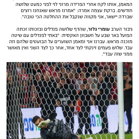
המאמן, אותו לקח אחרי הפרידה מרוני לוי לפני כמעט שלושה
רשיון להקרנה פומבית לבית עסק
חודשים. ברקת עצמה אמרה: "אמרנו מראש שאנחנו רוצים
שברדה יישאר, אני מקווה שנקבל את ההחלטה הכי טובה".
הצטרפות לחבילת הערוצים
גיבור הערב
עומרי גלזר
, שהדף שלושה פנדלים ובזכותו זכתה
הפועל באר שבע על חשבוון האקסית: "באתי לפנדלים עם שיטה
לוח דרושים – ג'ובנט
מוכנה מראש. עברנו אני ומאמן השוערים על הבועטים שלהם וזה
עבד. שלוש פעמים זינקתי לצד אחד, אחר כך לצד השני ואין מאושר
תגיות
ממני שזה עבד".
המגזין