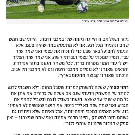
הגיבור של באר שבע. גלזר
|
ברני ארדוב
גלזר נשאל אם זו הייתה נקמה שלו במכבי חיפה: "הייתי שם חמש
שנים ונהניתי מכל רגע. אני לא מתעסק במה שהיה פעם, אלא
הגעתי להפועל באר שבע כדי להוכיח את עצמי ואני שמח שזה
עבד. תמיד סמכתי על עצמי ועבדתי קשה, אני שמח שזה הצליח
ויש לי עוד המון מטרות בדרך. לכל משחק הגענו בתור אנדרדוג
והראינו שאנחנו לא נופלים ממכבי חיפה וגם לא ממכבי תל אביב.
הוכחנו שאנחנו קבוצה מהטופ בארץ".
רמזי ספורי
, שעלה למשחק למרות שסבל מחום: "לא חשבתי לרגע
לוותר על המשחק וידעתי שגם אם אעלה על כדורים אני אתן את
כל מה שיש לי עד שאצא. הגעתי בשביל לנצח ובשביל להניף את
הגביע ואני שמח שזה בא לידי ביטוי. אני חושב שאנשים לא האמינו
בנו, אלא האמינו במכבי חיפה יותר, אבל ראיתם שלא וויתרנו גם
כשהם חזרו למשחק , היינו חדורי אמונה ואני שמח שניצחנו – ואין
ספק שהגיבור שלנו זה עומרי גלזר".