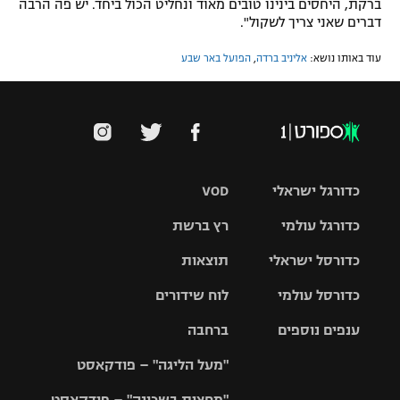
ברקת, היחסים בינינו טובים מאוד ונחליט הכול ביחד. יש פה הרבה
דברים שאני צריך לשקול".
עוד באותו נושא:
אליניב ברדה
,
הפועל באר שבע
כדורגל ישראלי
VOD
כדורגל עולמי
רץ ברשת
ליגת העל
כדורסל ישראלי
תוצאות
ליגת
ליגה לאומית
האלופות
כדורסל עולמי
לוח שידורים
ליגת ווינר
סל
גביע הטוטו
ענפים נוספים
ברחבה
ליגה
NBA
אירופית
"מעל הליגה" – פודקאסט
ליגה לאומית
ליגיונרים
טניס
יורוליג
ליגה אנגלית
"מחצית בשכונה" – פודקאסט