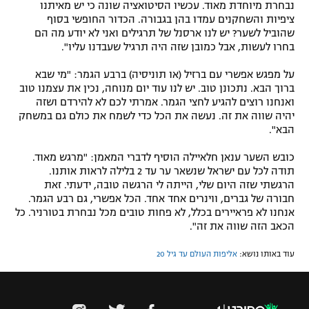
נבחרת מיוחדת מאוד. עכשיו הסיטואציה שונה כי יש מאיתנו
ציפיות והשחקנים עמדו בהן בגבורה. הכדור החופשי בסוף
שהוביל לשער? יש לנו ארסנל של תרגילים ואני לא יודע מה הם
בחרו לעשות, אבל כמובן שזה היה תרגיל שעבדנו עליו".
על מפגש אפשרי עם ברזיל (או תוניסיה) ברבע הגמר: "מי שבא
ברוך הבא. נתכונן טוב. יש לנו עוד יום מנוחה, נכין את עצמנו טוב
ואנחנו רוצים להגיע לחצי הגמר. אמרתי לכם לא להירדם ושזה
יהיה שווה את זה. נעשה את הכל כדי לשמח את כולם גם במשחק
הבא".
כובש השער ענאן חלאיילה הוסיף לדברי המאמן: "מרגש מאוד.
תודה לכל עם ישראל שנשאר ער עד 2 בלילה לראות אותנו.
הרגשתי שזה היום שלי, הייתה לי הרגשה טובה, ידעתי. זאת
חבורה של גברים, ווינרים אחד אחד. הכל אפשרי, גם רבע הגמר.
אנחנו לא פראיירים בכלל, לא פחות טובים מכל נבחרת בטורניר. כל
הכאב הזה שווה את זה".
עוד באותו נושא:
אליפות העולם עד גיל 20