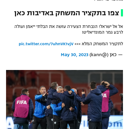
רשיון להקרנה פומבית לבית עסק
צפו בתקציר המשחק באדיבות כאן
הצטרפות לחבילת הערוצים
אל אל ישראל! הנבחרת הצעירה עושה את הבלתי ייאמן ועולה
לרבע גמר המונדיאליטו
לוח דרושים – ג'ובנט
לתקציר המשחק המלא >>>
pic.twitter.com/7uhnVK1vjV
תגיות
— כאן (@kann)
May 30, 2023
המגזין