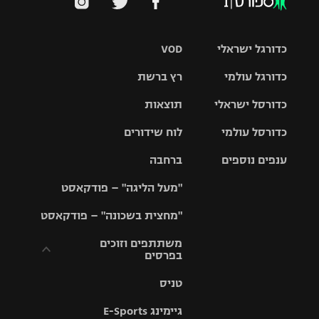
כדורגל ישראלי
VOD
כדורגל עולמי
רץ ברשת
ליגת העל
כדורסל ישראלי
תוצאות
ליגת
ליגה לאומית
האלופות
כדורסל עולמי
לוח שידורים
ליגת ווינר
סל
גביע הטוטו
ענפים נוספים
ברחבה
ליגה
NBA
אירופית
"מעל הליגה" – פודקאסט
ליגה לאומית
ליגיונרים
טניס
יורוליג
ליגה אנגלית
"מחצית בשכונה" – פודקאסט
כדורסל נשים
גביע המדינה
כדוריד
יורוקאפ
ליגה גרמנית
משתתפים וזוכים
בפרסים
מכבי תל
נבחרת
כדורעף
אביב
ישראל
ליגה
טניס
ספרדית
תקנון משתתפים
שחייה
הפועל חולון
מכבי חיפה
וזוכים בפרסים
גיימינג E-Sports