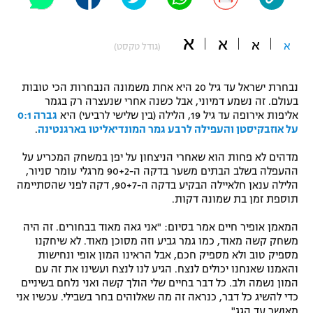
"מחצית בשכונה" – פודקאסט
אופניים
א
א
א
א
(גודל טקסט)
ספורט מוטורי
משתתפים וזוכים בפרסים
נבחרת ישראל עד גיל 20 היא אחת משמונה הנבחרות הכי טובות
כדורמים
בעולם. זה נשמע דמיוני, אבל כשנה אחרי שנעצרה רק בגמר
תקנון משתתפים וזוכים בפרסים
טניס
אליפות אירופה עד גיל 19, הלילה (בין שלישי לרביעי) היא
גברה 0:1
פוטבול אמריקאי NFL
על אוזבקיסטן והעפילה לרבע גמר המונדיאליטו בארגנטינה
.
תקנון עבור פעילות אלקטרה
מדהים לא פחות הוא שאחרי הניצחון על יפן במשחק המכריע על
גיימינג E-Sports
בייסבול MLB
ההעפלה בשלב הבתים משער בדקה ה-90+2 מרגלי עומר סניור,
תקנון עבור פעילות ספורט 1 – "מרלן"
הלילה ענאן חלאיילה הבקיע בדקה ה-90+7, דקה לפני שהסתיימה
ספורט אתגרי ואקסטרים
תוספת זמן בת שמונה דקות.
תנאי שימוש
המאמן אופיר חיים אמר בסיום: "אני גאה מאוד בבחורים. זה היה
אומנויות לחימה
משחק קשה מאוד, כמו גמר גביע וזה מסוכן מאוד. לא שיחקנו
מדיניות פרטיות
מספיק טוב ולא מספיק חכם, אבל הראינו המון אופי ונחישות
גיימינג E-Sports
והאמנו שאנחנו יכולים לנצח. הגיע לנו לנצח ועשינו את זה עם
המון נשמה ולב. כל דבר בחיים שלי הולך קשה ואני נלחם בשיניים
תקנון פעילות ספורט 1
כדי להשיג כל דבר, כנראה זה מה שאלוהים בחר בשבילי. עכשיו אני
מאושר עד הגג".