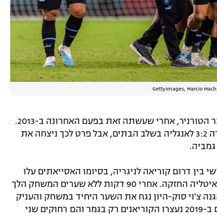
עבור אורוגוואי מדובר בהעפלה שנייה לגמר הטורניר, אחרי שעשתה זאת בפעם האחרונה ב-2013.
ב-2017 היא הגיעה לחצי הגמר. היא הפסידה 3:2 לאנגליה בשלב הבתים, אבל פרט לכך ניצחה את
גמביה.
 בין דרום קוריאה לניגריה, בסיומו האסייאתים עלו
לשלב ארבע האחרונות ושם הם יפגשו את איטליה החזקה. אחרי 90 דקות ללא שערים המשחק הלך
 צ'וי סוק-היון נגח את השער היחיד במשחק והעניק
0:1 לנבחרתו. נזכיר כי במונדיאליטו הקודם ב-2019 נעצרו הקוריאנים רק בגמר והם רחוקים שני