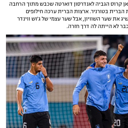
 עלתה ליתרון בדקה ה-21, כשחואן קרוס הגביה לאנדרסון דוארטה שכבש מתוך הרחבה
הברית בטורניר. ארצות הברית ערכה חילופים
ג את שער השוויון, אבל שער עצמי של ג'וש ווינדר