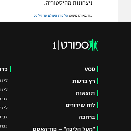
ניצחונות מהיסטוריה.
עוד באותו נושא:
אליפות העולם עד גיל 20
VOD
כדו
רץ ברשת
ליגת
ליגה
תוצאות
גביע
לוח שידורים
ליגי
ברחבה
גביע
נבחר
"מעל הליגה" – פודקאסט