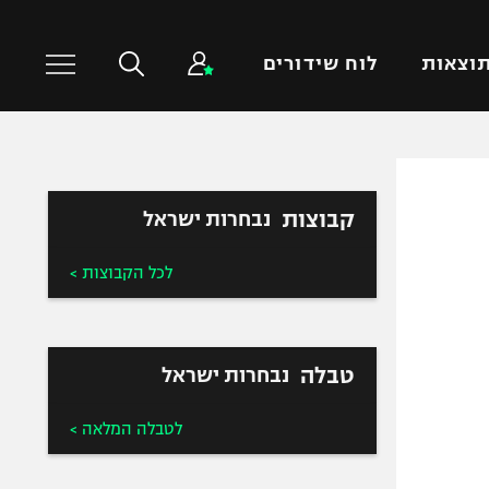
וצאות
לוח שידורים
כדורסל עולמי
ענפים נוספים
קבוצות
נבחרות ישראל
NBA
טניס
יורוליג
כדוריד
לכל הקבוצות >
יורוקאפ
כדורעף
שחייה
ג'ודו
טבלה
נבחרות ישראל
אגרוף
ספורט אולימפי
לטבלה המלאה >
UFC