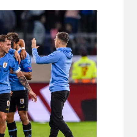
משתתפים וזוכים בפרסים
מכבי ת
הפועל 
תקנון משתתפים וזוכים בפרסים
הפועל 
תקנון עבור פעילות אלקטרה
הפועל 
תקנון עבור פעילות ספורט 1 – "מרלן"
מכבי נ
טניס
בני יהו
גיימינג E-Sports
תנאי שימוש
מדיניות פרטיות
תקנון פעילות ספורט 1
רשיון להקרנה פומבית לבית עסק
הצטרפות לחבילת הערוצים
לוח דרושים – ג'ובנט
תגיות