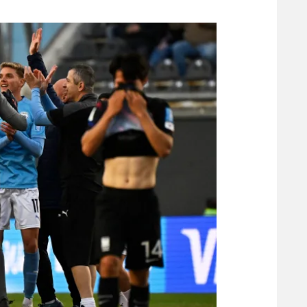
משתתפים וזוכים בפרסים
מכבי ת
הפועל 
תקנון משתתפים וזוכים בפרסים
הפועל 
תקנון עבור פעילות אלקטרה
הפועל 
תקנון עבור פעילות ספורט 1 – "מרלן"
מכבי נ
טניס
בני יהו
גיימינג E-Sports
תנאי שימוש
מדיניות פרטיות
תקנון פעילות ספורט 1
רשיון להקרנה פומבית לבית עסק
הצטרפות לחבילת הערוצים
לוח דרושים – ג'ובנט
תגיות