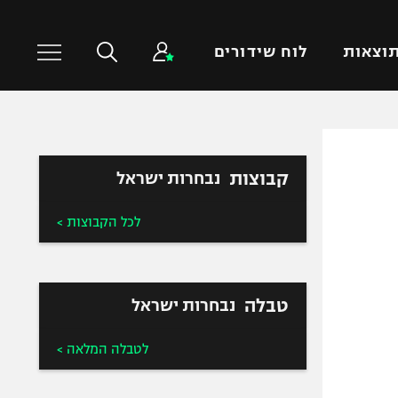
וצאות
לוח שידורים
כדורסל עולמי
ענפים נוספים
קבוצות
נבחרות ישראל
NBA
טניס
יורוליג
כדוריד
לכל הקבוצות >
יורוקאפ
כדורעף
שחייה
ג'ודו
טבלה
נבחרות ישראל
אגרוף
ספורט אולימפי
לטבלה המלאה >
UFC