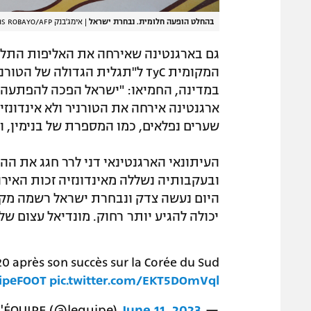
בהחלט הופעה חלומית. נבחרת ישראל
|
אימג'בנק GettyImages, LUIS ROBAYO/AFP
גם בארגנטינה שאירחה את האליפות התלה
במדינה, החמיאו: "ישראל הפכה להפתעה ה
ארגנטינה אירחה את הטורניר ולא אינדונז
שערים נפלאים, כמו המספרת של בנימין, 
העיתונאי הארגנטינאי דני לרר חגג את ה
ובעקבותיה נשללה מאינדונזיה זכות האירו
יכולה להגיע יותר רחוק. מונדיאל עצום שלה
0 après son succès sur la Corée du Sud
ipeFOOT
pic.twitter.com/EKT5DOmVql
June 11, 2023
— L'ÉQUIPE (@lequipe)