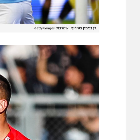
רן בנימין בטירוף
|
אימג'בנק GettyImages