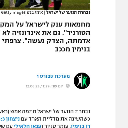
המגזין
נבחרת הנוער של ישראל
|
אימג'בנק GettyImages
מחמאות ענק לישראל על המקום
הטורניר". גם את אינדונזיה לא
אדמתה, הצדק נעשה". צרפתי ב
בנימין מככב
מערכת ספורט 1
יום שני, 11:29, 12.06.23
כשהשיגה את מדליית הארד עם
ניצחון 1:3 על דרום קוריאה
רן בנימין
, עומר סניור ו
ענאן חלאילי
עם שער