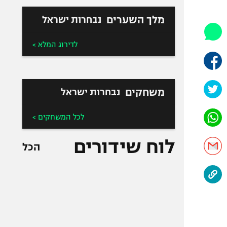
היאבקות WWE
אופניים
מלך השערים
נבחרות ישראל
ספורט מוטורי
לדירוג המלא >
כדורמים
פוטבול אמריקאי NFL
בייסבול MLB
משחקים
נבחרות ישראל
ספורט אתגרי
ואקסטרים
לכל המשחקים >
אומנויות לחימה
גיימינג E-Sports
לוח שידורים
הכל