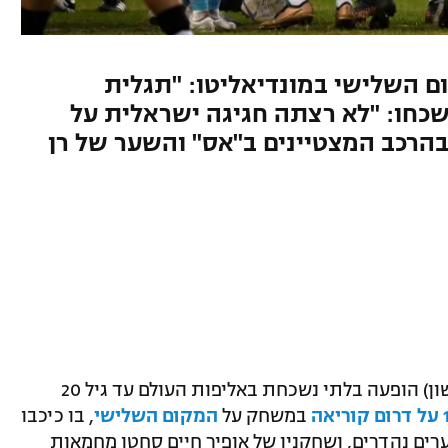
 השלישי במונדיאליטו: "תגלית
 שכחו: "לא רצתה חגיגה ישראלית על
הרכב המצטיינים ב"אס" והשער של רן
נבחרת הנוער של ישראל חתמה אמש (ראשון) הופעה בלתי נשכחת באליפות העולם עד גיל 20
במשחק על
המקום השלישי
, בו כיכבו
ים נהדרים, ושחקניו של אופיר חיים סחטו מחמאות