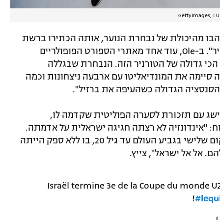
בו מהיכולת של נבחרת הנוער, אותה הכתירו ברשת
המקומית TyC ל"תגלית הגדולה של הטורניר". ב-Ole, עוד אחד מאתרי הספורט הפופולריים
כי גדולה של הטורניר הזה. הנבחרת שבגללה
יה סיימה את המונדיאליטו עם ארבעה ניצחונות וכמה
והסנסציה הגדולה כשהעיפה את ברזיל".
הישג עם תזכורת לסערה הפוליטית שקדמה לו,
ח: "אינדונזיה לא רצתה חגיגה ישראלית על אדמתה.
היום נעשה צדק ונבחרת ישראל רשמה מקום שלישי בגביע העולם עד גיל 20, בו ללא ספק הייתה
ם. אל אל ישראל", צייץ.
Israël termine 3e de la Coupe du monde U2
!
#lequ