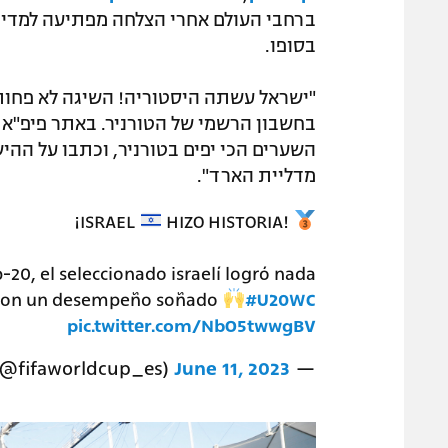
ברחבי העולם אחרי הצלחה מפתיעה למדי ב
בסופו.
"ישראל עשתה היסטוריה! השיגה לא פחות 
בחשבון הרשמי של הטורניר. באתר פיפ"א 
השערים הכי יפים בטורניר, וכתבו על הה
מדליית הארד".
¡ISRAEL
HIZO HISTORIA!
-20, el seleccionado israelí logró nada
 con un desempeño soñado
#U20WC
pic.twitter.com/NbO5twwgBV
@fifaworldcup_es)
June 11, 2023
— Copa Mundial FIFA