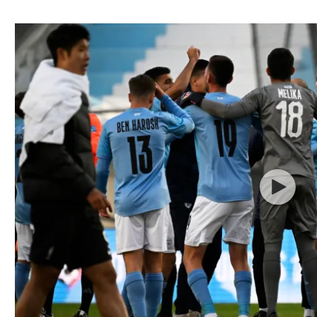
ל אביב
ליגה טורקית
תל אביב
ליגה סינית
חיפה
ליגה ברזילאית
באר שבע
ליגות נוספות
תניה
דה