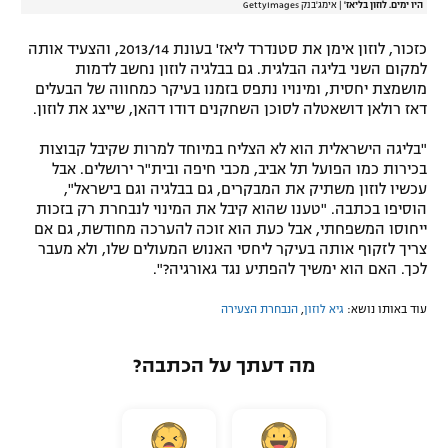
היו ימים. לוזון בליאז'
|
אימג'בנק GettyImages
כזכור, לוזון אימן את סטנדרד ליאז' בעונת 2013/14, והצעיד אותה
למקום השני בליגה הבלגית. גם בבלגיה לוזון נחשב לדמות
מושמצת יחסית, ומינויו נתפס בזמנו בעיקר כמחווה של הבעלים
דאז רולאן דושאטלה לסוכן השחקנים דודו דהאן, שייצג את לוזון.
"בליגה הישראלית הוא לא הצליח במיוחד למרות שקיבל קבוצות
בכירות כמו הפועל תל אביב, מכבי חיפה ובית"ר ירושלים. אבל
עכשיו לוזון משתיק את המבקרים, גם בבלגיה וגם בישראל",
הוסיפו בכתבה. "טענו שהוא קיבל את המינוי לנבחרת רק בזכות
ייחוסו המשפחתי, אבל כעת הוא זוכה להערכה מחודשת, גם אם
צריך לזקוף אותה בעיקר ליחסי האנוש המעולים שלו, ולא מעבר
לכך. האם הוא ימשיך להפתיע נגד גאורגיה?".
עוד באותו נושא:
גיא לוזון
,
הנבחרת הצעירה
מה דעתך על הכתבה?