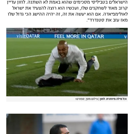
הישראלים בטביליסי מסכימים שהוא באמת לא השתנה. לוזון עדיין
רשיון להקרנה פומבית לבית עסק
קרוב מאוד לשחקנים שלו, ועכשיו הוא רוצה להצעיד את ישראל
לאולימפיאדה. אם הוא יעשה את זה, זה יהיה ההישג הכי גדול שלו
מאז עזב את סטנדרד".
הצטרפות לחבילת הערוצים
לוח דרושים – ג'ובנט
תגיות
המגזין
וכל מילה מיותרת. לוזון
|
צילום מסך, ספורט1