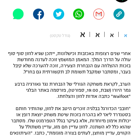
"מחצית בשכונה" – פודקאסט
אופניים
ספורט מוטורי
משתתפים וזוכים בפרסים
א
א
א
א
(גודל טקסט)
כדורמים
תקנון משתתפים וזוכים בפרסים
טניס
אחרי שנים רצופות באכזבות וכישלונות, ייתכן שגיא לוזון סוף סוף
פוטבול אמריקאי NFL
עולה על הדרך המלך. המאמן המושמץ זוכה לעדנה מחודשת
תקנון עבור פעילות אלקטרה
בזכות ההצלחה עם הנבחרת הצעירה, זוכה להערכה שלא קיבל
גיימינג E-Sports
בייסבול MLB
בעבר, ומסתבר שמקבל תשומת לב תקשורתית גם בחו"ל.
תקנון עבור פעילות ספורט 1 – "מרלן"
הערב, לקראת משחקה הגורלי של הנבחרת נגד גאורגיה ברבע
ספורט אתגרי ואקסטרים
גמר היורו (שבת, 19:00, ספורט1), פורסמה באתר הבלגי
תנאי שימוש
"Walfoot" כתבה אודות לוזון והצלחתו.
אומנויות לחימה
"חובבי הכדורגל בבלגיה זוכרים היטב את לוזון, שהותיר חותם
מדיניות פרטיות
בסטנדרד ליאז' לא בהכרח בזכות שיטת משחק יוצאת דופן או
גיימינג E-Sports
יכולות אימון מיוחדות, אלא בעיקר בגלל הטפרמנט שלו. מסתבר
שהוא כלל לא השתנה. לוזון עדיין חם מזג, עדיין משתולל על
תקנון פעילות ספורט 1
הקווים, עדיין מוחצן, לעתים בצורה מוגזמת", כתבו. "העיתונאים