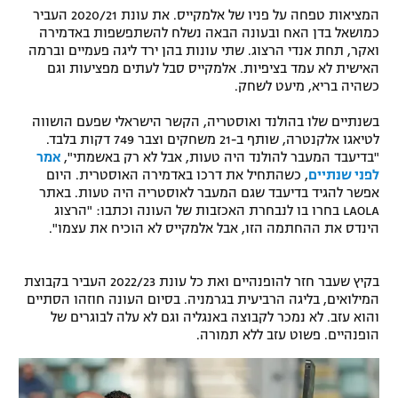
המציאות טפחה על פניו של אלמקייס. את עונת 2020/21 העביר
כמושאל בדן האח ובעונה הבאה נשלח להשתפשפות באדמירה
ואקר, תחת אנדי הרצוג. שתי עונות בהן ירד ליגה פעמיים וברמה
האישית לא עמד בציפיות. אלמקייס סבל לעתים מפציעות וגם
כשהיה בריא, מיעט לשחק.
בשנתיים שלו בהולנד ואוסטריה, הקשר הישראלי שפעם הושווה
לטיאגו אלקנטרה, שותף ב-21 משחקים וצבר 749 דקות בלבד.
"בדיעבד המעבר להולנד היה טעות, אבל לא רק באשמתי",
אמר
לפני שנתיים
, כשהתחיל את דרכו באדמירה האוסטרית. היום
אפשר להגיד בדיעבד שגם המעבר לאוסטריה היה טעות. באתר
LAOLA בחרו בו לנבחרת האכזבות של העונה וכתבו: "הרצוג
הינדס את ההחתמה הזו, אבל אלמקייס לא הוכיח את עצמו".
בקיץ שעבר חזר להופנהיים ואת כל עונת 2022/23 העביר בקבוצת
המילואים, בליגה הרביעית בגרמניה. בסיום העונה חוזהו הסתיים
והוא עזב. לא נמכר לקבוצה באנגליה וגם לא עלה לבוגרים של
הופנהיים. פשוט עזב ללא תמורה.