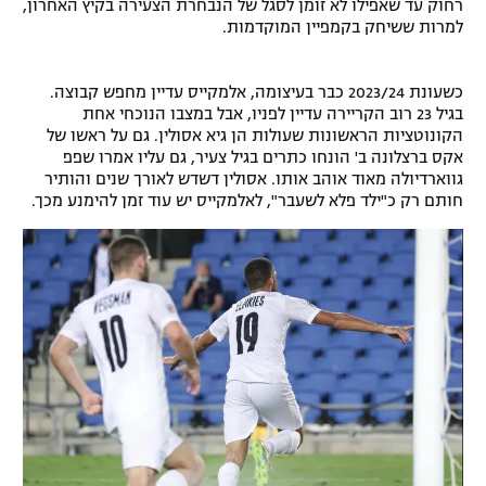
רחוק עד שאפילו לא זומן לסגל של הנבחרת הצעירה בקיץ האחרון,
רשיון להקרנה פומבית לבית עסק
למרות ששיחק בקמפיין המוקדמות.
הצטרפות לחבילת הערוצים
כשעונת 2023/24 כבר בעיצומה, אלמקייס עדיין מחפש קבוצה.
בגיל 23 רוב הקריירה עדיין לפניו, אבל במצבו הנוכחי אחת
לוח דרושים – ג'ובנט
הקונוטציות הראשונות שעולות הן גיא אסולין. גם על ראשו של
אקס ברצלונה ב' הונחו כתרים בגיל צעיר, גם עליו אמרו שפפ
גווארדיולה מאוד אוהב אותו. אסולין דשדש לאורך שנים והותיר
תגיות
חותם רק כ"ילד פלא לשעבר", לאלמקייס יש עוד זמן להימנע מכך.
המגזין