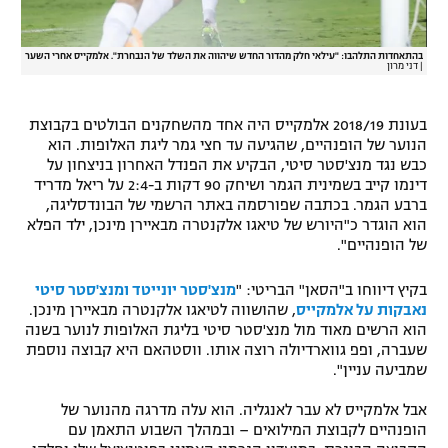
בהתאחדות התלהבו: "עילאי חלק מהדור החדש שיהווה את השלד של הנבחרת". אלמקייס אחרי השער
|
דני מרון
בעונת 2018/19 אלמקייס היה אחד מהשחקנים הבולטים בקבוצת
הנוער של הופנהיים, שהגיעה עד חצי גמר ליגת האלופות. הוא
כבש נגד מנצ'סטר סיטי, הבקיע את הפנדל האחרון בניצחון על
דינמו קייב בשמינית הגמר ושיחק 90 דקות ב-2:4 על ריאל מדריד
ברבע הגמר. בכתבה שפורסמה באתר הרשמי של הבונדסליגה,
הוא הוגדר כ"היורש של טיאגו אלקנטרה מבאיירן מינכן, ילד הפלא
של הופנהיים".
בקיץ דיווחו ב"הסאן" הבריטי: "
מנצ'סטר יונייטד ומנצ'סטר סיטי
נאבקות על אלמקייס
, שהושווה לטיאגו אלקנטרה מבאיירן מינכן.
הוא הרשים מאוד מול מנצ'סטר סיטי בליגת האלופות לנוער בשנה
שעברה, ופפ גווארדיולה רוצה אותו. ווסטהאם היא קבוצה נוספת
שמביעה עניין".
אבל אלמקייס לא עבר לאנגליה. הוא עלה מדרגה מהנוער של
הופנהיים לקבוצת המילואים – ובמהלך השבוע התאמן עם