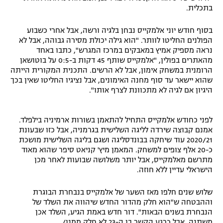
בתכלית.
בסוף חודש יוני אלמקייס נבחן בלגיה ורשה, אבל אחרי כשבוע
הפולנים החליטו לוותר. "הוא גילה יכולת מסירה גבוהה, אבל לא
נראה מספיק אמיץ במאבקים במרכז המגרש", כתבו באחד
מהאתרים בפולין, "אלמקייס שותף 45 דקות ב-0:5 על בוטושאן
הרומנית במשחק אימון, אבל לא הרשים. התכנית המקורית הייתה
שהוא יישאר עד סוף מחנה האימונים, אבל נציגיו החליטו שאין בכך
היגיון אם לגיה לא מתכוונת לצרף אותו".
לפני כחודש אלמקייס התחיל להתאמן בשורות ארמיניה בילפלד.
אמנם קבוצה שירדה לליגה השלישית בגרמניה, אבל כזו שבעונת
2020/21 עוד שיחקה בבונדסליגה ושגם בליגה השלישית מושכת
כ-20 אלף צופים למשחק. המאמן מיץ' קניאט סיפר שהוא מאוד
מתרשם מאלמקייס, אבל יותר משלושה שבועות לאחר מכן
הישראלי עדיין ללא חוזה.
שלוש שנים חלפו מאז השער של אלמקייס בנבחרת הבוגרת
וההבטחה ש"הוא חלק מהדור החדש שיהווה את השלד של
הנבחרת בשנים הבאות". דור חדש באמת הגיע, השלד אכן
משתנה, אבל כרגע הקשר בן ה-23 לא חלק ממנו/