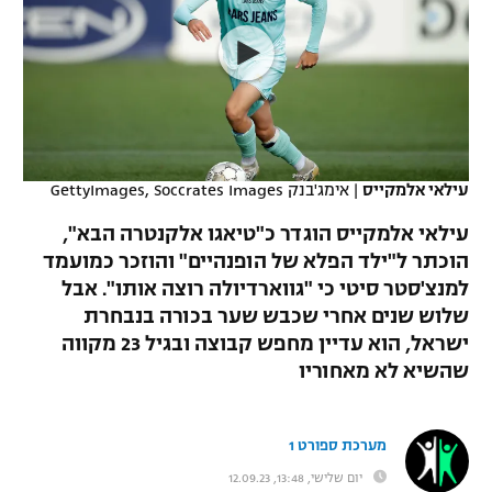
כדורסל נשים
נבחרת ישראל
יורוליג
ליגה ספרדית
טניס
VOD
מכבי תל אביב
מכבי חיפה
יורוקאפ
ליגה איטלקית
כדוריד
הפועל חולון
בית"ר ירושלים
רץ ברשת
ליגה צרפתית
כדורעף
הפועל ירושלים
מכבי תל אביב
עילאי אלמקייס
|
אימג'בנק GettyImages, Soccrates Images
ליגה הולנדית
שחייה
תוצאות
דני אבדיה
עילאי אלמקייס הוגדר כ"טיאגו אלקנטרה הבא",
הפועל תל אביב
הוכתר ל"ילד הפלא של הופנהיים" והוזכר כמועמד
ליגה טורקית
ג'ודו
למנצ'סטר סיטי כי "גווארדיולה רוצה אותו". אבל
הפועל חיפה
לוח שידורים
ליגה סינית
שלוש שנים אחרי שכבש שער בכורה בנבחרת
אגרוף
ישראל, הוא עדיין מחפש קבוצה ובגיל 23 מקווה
הפועל באר שבע
ליגה ברזילאית
שהשיא לא מאחוריו
ברחבה
ספורט אולימפי
מכבי נתניה
ליגות נוספות
UFC
"מעל הליגה" – פודקאסט
מערכת ספורט 1
בני יהודה
יום שלישי, 13:48, 12.09.23
היאבקות WWE