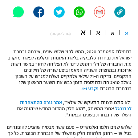
"מחצית בשכונה" – פודקאסט
אופניים
ספורט מוטורי
משתתפים וזוכים בפרסים
א
א
א
א
(גודל טקסט)
כדורמים
תקנון משתתפים וזוכים בפרסים
טניס
בתחילת ספטמבר 2020, ממש לפני שלוש שנים, אירחה נבחרת
פוטבול אמריקאי NFL
ישראל את נבחרת סלובקיה בליגת האומות ונקלעה לפיגור מוקדם
תקנון עבור פעילות אלקטרה
1:0. החבורה של וילי רוטנשטיינר לא הצליחה לחזור במשך דקות
ארוכות ובמחצית השנייה המאמן ביצע שורה של חילופים
גיימינג E-Sports
בייסבול MLB
התקפיים. בדקה ה-71 עילאי אלמקייס נשלח למגרש על חשבון
תקנון עבור פעילות ספורט 1 – "מרלן"
טאלב טואטחה ובתוספת הזמן כבש את השער הראשון שלו
ספורט אתגרי ואקסטרים
בנבחרת הבוגרת
וקבע 1:1.
תנאי שימוש
אומנויות לחימה
"לא סתם הצוות התעקש על עילאי",
אמר גורם בהתאחדות
לכדורגל
אחרי המשחק, "הוא חלק מהדור החדש שיהווה את
מדיניות פרטיות
השלד של הנבחרת בשנים הבאות".
גיימינג E-Sports
שלוש שנים חלפו ואלמקייס – פעם קשר מבטיח שהגיע להופנהיים
תקנון פעילות ספורט 1
בגיל 15 – רחוק מלהוות חלק מהשלד של הנבחרת הבוגרת. כל כך