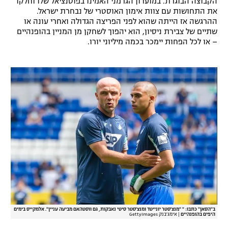
הקבוצה הבוגרת. במועדון הגרמני האמינו בפוטנציאל שלו וחלקו
את התחושות עם צוות אימון האוסטרי של נבחרת ישראל.
ההרגשה אז הייתה שהוא לפני הפריצה הגדולה ואחרי עונה או
שתיים של צבירת ניסיון, הוא יהפוך לשחקן מן המניין בהופנהיים
– או לכל הפחות יימכר בכמה מיליוני יורו.
ב"הסאן" כתבו: " "מנצ'סטר יונייטד ומנצ'סטר סיטי נאבקות, גם ווסטהאם מביעה עניין". אלמקייס בימים
היפים בהופנהיים
|
אימג'בנק GettyImages