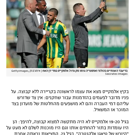
בדיעבד השנתיים בהולנד ואוסטריה גרמו נזק גדול. אלמקייס במדי דן האח
|
אימג'בנק GettyImages,
Soccrates Images
בקיץ אלמקייס מצא את עצמו לראשונה בקריירה ללא קבוצה. על
פניו מדובר לפעמים בהזדמנות עבור שחקנים: אין צד שדורש
עליהם דמי העברה והם לא מושפעים מהחלטות של מועדון בצד
המוכר או המשאיל.
בגיל 19-20 אלמקייס לא היה מתקשה למצוא קבוצה, להיפך: הן
היו עומדות בתור להחתים אותו וגם היו מוכנות לשלם לא מעט על
"היורש של טיאגו אלקנטרה". בגיל 23, המציאות נראתה אחרת