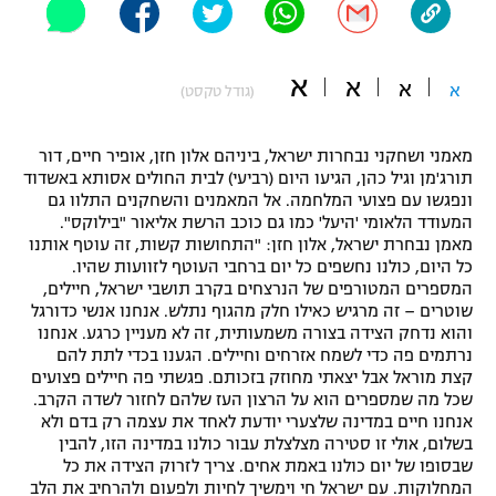
"מחצית בשכונה" – פודקאסט
אופניים
א
א
א
א
(גודל טקסט)
ספורט מוטורי
משתתפים וזוכים בפרסים
כדורמים
מאמני ושחקני נבחרות ישראל, ביניהם אלון חזן, אופיר חיים, דור
תקנון משתתפים וזוכים בפרסים
טניס
תורג'מן וגיל כהן, הגיעו היום (רביעי) לבית החולים אסותא באשדוד
ונפגשו עם פצועי המלחמה. אל המאמנים והשחקנים התלוו גם
פוטבול אמריקאי NFL
תקנון עבור פעילות אלקטרה
המעודד הלאומי 'היעל' כמו גם כוכב הרשת אליאור "בילוקס".
מאמן נבחרת ישראל, אלון חזן: "התחושות קשות, זה עוטף אותנו
גיימינג E-Sports
בייסבול MLB
כל היום, כולנו נחשפים כל יום ברחבי העוטף לזוועות שהיו.
תקנון עבור פעילות ספורט 1 – "מרלן"
המספרים המטורפים של הנרצחים בקרב תושבי ישראל, חיילים,
ספורט אתגרי ואקסטרים
שוטרים – זה מרגיש כאילו חלק מהגוף נתלש. אנחנו אנשי כדורגל
תנאי שימוש
והוא נדחק הצידה בצורה משמעותית, זה לא מעניין כרגע. אנחנו
נרתמים פה כדי לשמח אזרחים וחיילים. הגענו בכדי לתת להם
אומנויות לחימה
קצת מוראל אבל יצאתי מחוזק בזכותם. פגשתי פה חיילים פצועים
שכל מה שמספרים הוא על הרצון העז שלהם לחזור לשדה הקרב.
מדיניות פרטיות
גיימינג E-Sports
אנחנו חיים במדינה שלצערי יודעת לאחד את עצמה רק בדם ולא
בשלום, אולי זו סטירה מצלצלת עבור כולנו במדינה הזו, להבין
שבסופו של יום כולנו באמת אחים. צריך לזרוק הצידה את כל
תקנון פעילות ספורט 1
המחלוקות. עם ישראל חי וימשיך לחיות ולפעום ולהרחיב את הלב