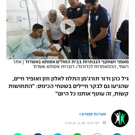
כדורסל נשים
נבחרת ישראל
יורוליג
ליגה ספרדית
טניס
VOD
מכבי תל אביב
מכבי חיפה
יורוקאפ
ליגה איטלקית
כדוריד
הפועל חולון
בית"ר ירושלים
רץ ברשת
ליגה צרפתית
כדורעף
הפועל ירושלים
מכבי תל אביב
ליגה הולנדית
שחייה
תוצאות
מאמני ושחקני הנבחרות בבית החולים אסותא באשדוד
|
אתר
דני אבדיה
הפועל תל אביב
רשמי, ההתאחדות לכדורגל/ דוברות אסותא אשדוד
ליגה טורקית
ג'ודו
גיל כהן ודור תורג'מן התלוו לאלון חזן ואופיר חיים,
הפועל חיפה
לוח שידורים
שהגיעו גם לבקר חיילים בשטחי הכינוס: "התחושות
ליגה סינית
אגרוף
קשות, זה עוטף אותנו כל היום"
הפועל באר שבע
ליגה ברזילאית
ברחבה
ספורט אולימפי
מכבי נתניה
מערכת ספורט 1
ליגות נוספות
UFC
"מעל הליגה" – פודקאסט
בני יהודה
יום רביעי, 15:38, 11.10.23
היאבקות WWE