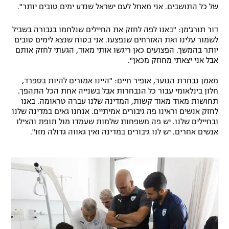
של כל התושבים. אני מאחל לעם ישראל שנדע ימים טובים יותר".
רשיון להקרנה פומבית לבית עסק
דור תורג'מן: "באנו לפה לחזק את החיילים שנלחמו בגבורה בשביל
הצטרפות לחבילת הערוצים
לשמור עלינו ואת האזרחים שנפצעו. אני בטוח שנצא לימים טובים
יותר בהמשך. הפצועים כאן ריגשו אותי מאוד, הגעתי לחזק אותם
אבל אני יצאתי מחוזק מכאן".
לוח דרושים – ג'ובנט
מאמן נבחרת הנוער, אופיר חיים: "היינו אמורים להיות בספרד,
תגיות
חלון בינלאומי עבור כל הנבחרות אבל בשנייה אחת הכל התהפך.
תחושות מאוד מאוד קשות, המדינה שלנו עברה טראומה. באנו
המגזין
לחזק אנשים וראינו פה גיבורים אמיתיים. אנחנו גאים במדינה שלנו
ובחיילים שלנו. יש פה משפחות שלמות שעמדו מול תופת והצילו
אנשים אחרים. יש לנו גיבורים במדינה ואין גאווה גדולה מזו".