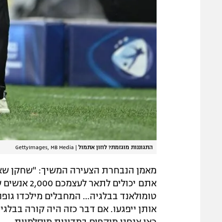
התגוננות מוגזמת? לוזון אתמול
|
GettyImages, MB Media
מאמן הנבחרת הצעירה המשיך: "שחקן שאימ
אתם יכולים ל
טומולאנד בבלגיה… המחבלים מילכדו גופות
אותן ייפגעו. אם דבר כזה היה קורה בבלגיה
כאן אנחנו מוקפים במדינות מוסלמיות.