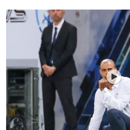
ל אביב
ליגה טורקית
תל אביב
ליגה סינית
חיפה
ליגה ברזילאית
באר שבע
ליגות נוספות
תניה
דה