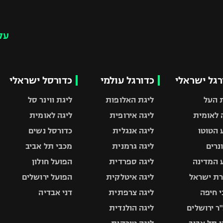
עק
רגל ישראלי
כדורגל עולמי
כדורסל ישראלי
 העל
ליגת האלופות
ליגת ווינר סל
 לאומית
ליגה אירופית
ליגה לאומית
 הטוטו
ליגה אנגלית
כדורסל נשים
ונרים
ליגה גרמנית
מכבי תל אביב
 המדינה
ליגה ספרדית
הפועל חולון
ת ישראל
ליגה איטלקית
הפועל ירושלים
 חיפה
ליגה צרפתית
דני אבדיה
ר ירושלים
ליגה הולנדית