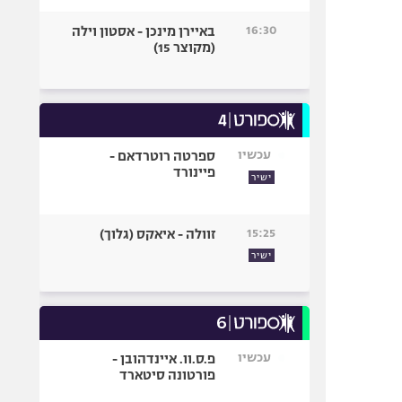
16:30
באיירן מינכן - אסטון וילה
(מקוצר 15)
עכשיו
ספרטה רוטרדאם -
פיינורד
ישיר
15:25
זוולה - איאקס (גלוך)
ישיר
עכשיו
פ.ס.וו. איינדהובן -
פורטונה סיטארד