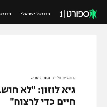
כדורגל ישראלי
כדורגל
VOD
כדורג
רץ ברשת
ליגת ה
ליגה ל
תוצאות
גביע הט
לוח שידורים
ליגיונר
ברחבה
/
גביע ה
כדורגל ישראלי
נבחרות ישראל
נבחרת 
גיא לוזון: "לא חוש
"מעל הליגה" – פודקאסט
מכבי ח
"מחצית בשכונה" – פודקאסט
חיים כדי לרצוח"
בית"ר י