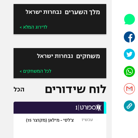
היאבקות WWE
אופניים
מלך השערים
נבחרות ישראל
ספורט מוטורי
לדירוג המלא >
כדורמים
פוטבול אמריקאי NFL
בייסבול MLB
משחקים
נבחרות ישראל
ספורט אתגרי
ואקסטרים
לכל המשחקים >
אומנויות לחימה
גיימינג E-Sports
לוח שידורים
הכל
עכשיו
צ'לסי - מילאן (מקוצר 15)