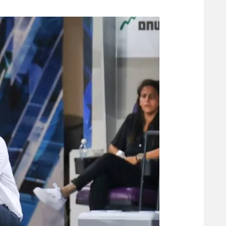
משתתפים וזוכים בפרסים
מכבי ת
הפועל 
תקנון משתתפים וזוכים בפרסים
הפועל 
תקנון עבור פעילות אלקטרה
הפועל 
תקנון עבור פעילות ספורט 1 – "מרלן"
מכבי נ
טניס
בני יהו
גיימינג E-Sports
תנאי שימוש
מדיניות פרטיות
תקנון פעילות ספורט 1
רשיון להקרנה פומבית לבית עסק
הצטרפות לחבילת הערוצים
לוח דרושים – ג'ובנט
תגיות