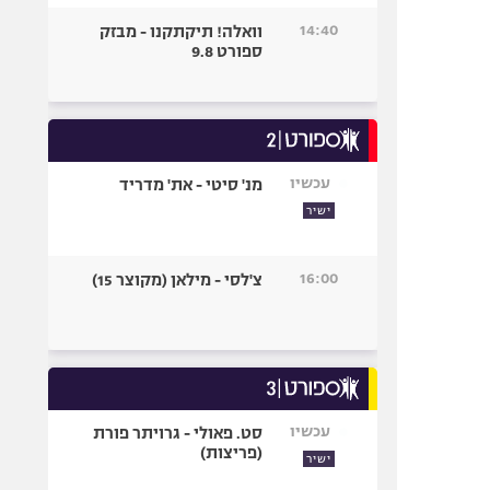
14:40
וואלה! תיקתקנו - מבזק
ספורט 9.8
עכשיו
מנ' סיטי - את' מדריד
ישיר
16:00
צ'לסי - מילאן (מקוצר 15)
עכשיו
סט. פאולי - גרויתר פורת
(פריצות)
ישיר