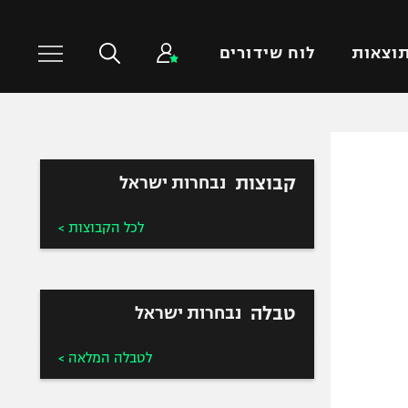
וצאות
לוח שידורים
כדורסל עולמי
ענפים נוספים
קבוצות
נבחרות ישראל
NBA
טניס
יורוליג
כדוריד
לכל הקבוצות >
יורוקאפ
כדורעף
שחייה
ג'ודו
טבלה
נבחרות ישראל
אגרוף
ספורט אולימפי
לטבלה המלאה >
UFC