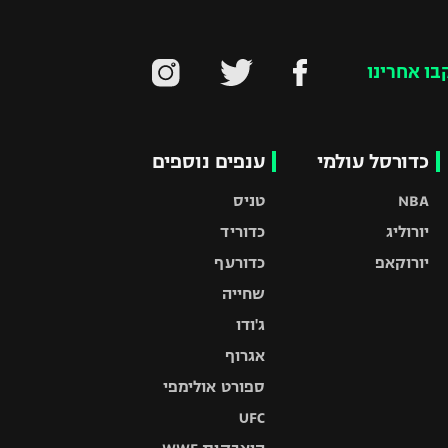
בו אחרינו
כדורסל עולמי
ענפים נוספים
NBA
טניס
יורוליג
כדוריד
יורוקאפ
כדורעף
שחייה
ג'ודו
אגרוף
ספורט אולימפי
UFC