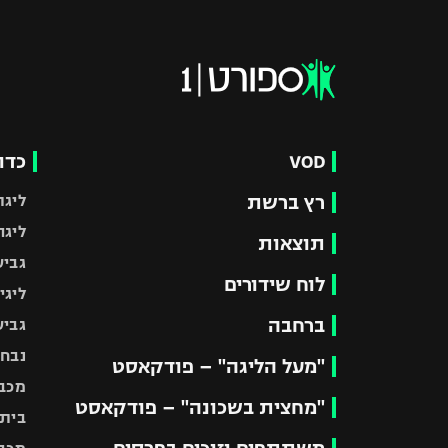
VOD
כדו
רץ ברשת
ליגת
ליגה
תוצאות
גביע
לוח שידורים
ליגי
ברחבה
גביע
נבחר
"מעל הליגה" – פודקאסט
מכבי
"מחצית בשכונה" – פודקאסט
בית"