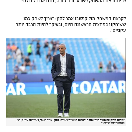
שפתחו את המשחק עשו עבודה טובה, נתנו את כל כולם".
רשיון להקרנה פומבית לבית עסק
לקראת המשחק מול קוסובו אמר לוזון: "צריך לשחק כמו
הצטרפות לחבילת הערוצים
ששיחקנו במחצית הראשונה היום, ובעיקר להיות הרבה יותר
עקביים".
לוח דרושים – ג'ובנט
תגיות
המגזין
ישראל מתקשה מאוד מול אחת הנבחרות הטובות בעולם. לוזון
|
אתר רשמי, באדיבות אסי קיפר,
ההתאחדות לכדורגל