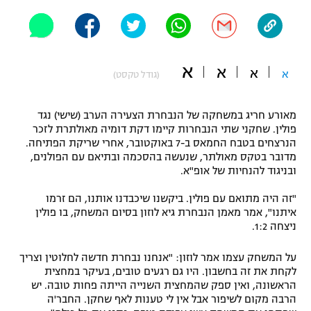
"מחצית בשכונה" – פודקאסט
אופניים
ספורט מוטורי
משתתפים וזוכים בפרסים
א
א
א
א
(גודל טקסט)
כדורמים
תקנון משתתפים וזוכים בפרסים
טניס
מאורע חריג במשחקה של הנבחרת הצעירה הערב (שישי) נגד
פוטבול אמריקאי NFL
פולין. שחקני שתי הנבחרות קיימו דקת דומיה מאולתרת לזכר
תקנון עבור פעילות אלקטרה
הנרצחים בטבח החמאס ב-7 באוקטובר, אחרי שריקת הפתיחה.
מדובר בטקס מאולתר, שנעשה בהסכמה ובתיאם עם הפולנים,
גיימינג E-Sports
בייסבול MLB
ובניגוד להנחיות של אופ"א.
תקנון עבור פעילות ספורט 1 – "מרלן"
ספורט אתגרי ואקסטרים
"זה היה מתואם עם פולין. ביקשנו שיכבדנו אותנו, הם זרמו
תנאי שימוש
איתנו", אמר מאמן הנבחרת גיא לוזון בסיום המשחק, בו פולין
ניצחה 1:2.
אומנויות לחימה
מדיניות פרטיות
על המשחק עצמו אמר לוזון: "אנחנו נבחרת חדשה לחלוטין וצריך
גיימינג E-Sports
לקחת את זה בחשבון. היו גם רגעים טובים, בעיקר במחצית
הראשונה, ואין ספק שהמחצית השנייה הייתה פחות טובה. יש
תקנון פעילות ספורט 1
הרבה מקום לשיפור אבל אין לי טענות לאף שחקן. החבר'ה