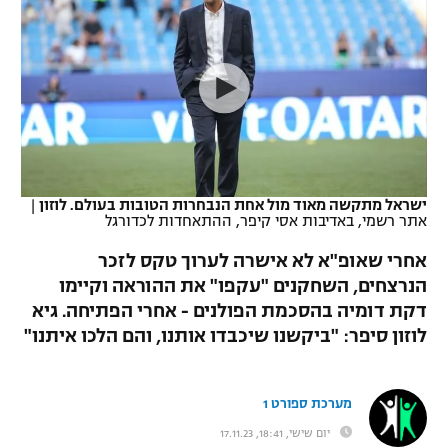
כדורסל נשים
נבחרת ישראל
יורוליג
ליגה ספרדית
טניס
VOD
מכבי תל אביב
מכבי חיפה
יורוקאפ
ליגה איטלקית
כדוריד
הפועל חולון
בית"ר ירושלים
רץ ברשת
ליגה צרפתית
כדורעף
הפועל ירושלים
מכבי תל אביב
ליגה הולנדית
שחייה
תוצאות
ישראל מתקשה מאוד מול אחת הנבחרות הטובות בעולם. לוזון
|
דני אבדיה
הפועל תל אביב
אתר רשמי, באדיבות אסי קיפר, ההתאחדות לכדורגל
ליגה טורקית
ג'ודו
אחרי שאופ"א לא אישרה לערוך טקס לזכר
הפועל חיפה
לוח שידורים
הנרצחים, השחקנים "עקפו" את ההוראה וקיימו
ליגה סינית
אגרוף
דקת דומיה בהסכמת הפולנים - אחרי הפתיחה. גיא
הפועל באר שבע
ליגה ברזילאית
לוזון סיפר: "ביקשנו שיכבדו אותנו, והם הלכו איתנו"
ברחבה
ספורט אולימפי
מכבי נתניה
ליגות נוספות
UFC
מערכת ספורט 1
"מעל הליגה" – פודקאסט
בני יהודה
יום שישי, 18:41, 17.11.23
היאבקות WWE