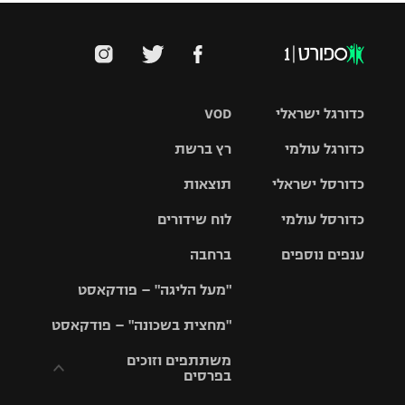
כדורגל ישראלי
VOD
כדורגל עולמי
רץ ברשת
ליגת העל
כדורסל ישראלי
תוצאות
ליגת
ליגה לאומית
האלופות
כדורסל עולמי
לוח שידורים
ליגת ווינר
סל
גביע הטוטו
ענפים נוספים
ברחבה
ליגה
NBA
אירופית
"מעל הליגה" – פודקאסט
ליגה לאומית
ליגיונרים
טניס
יורוליג
ליגה אנגלית
"מחצית בשכונה" – פודקאסט
כדורסל נשים
גביע המדינה
כדוריד
יורוקאפ
ליגה גרמנית
משתתפים וזוכים
בפרסים
מכבי תל
נבחרת
כדורעף
אביב
ישראל
ליגה