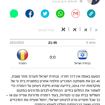
יום שישי, 21:17, 17.11.23
"מחצית בשכונה" – פודקאסט
אופניים
ספורט מוטורי
משתתפים וזוכים בפרסים
א
א
א
א
(גודל טקסט)
כדורמים
תקנון משתתפים וזוכים בפרסים
טניס
21:45
מחזור 9
18/11/2023
פוטבול אמריקאי NFL
תקנון עבור פעילות אלקטרה
גיימינג E-Sports
בייסבול MLB
0
:
0
תקנון עבור פעילות ספורט 1 – "מרלן"
נבחרת ישראל
רומניה
ספורט אתגרי ואקסטרים
תנאי שימוש
הפעם באמת אין דרך חזרה. נבחרת ישראל תערוך מחר (שבת,
אומנויות לחימה
21:45) את משחקה המכריע והלפני-אחרון במסגרת בית ט' של
מדיניות פרטיות
מוקדמות יורו 2014, בידיעה שהיא חייבת ניצחון על רומניה כדי
גיימינג E-Sports
לשמור את החלום בחיים. הכחולים-לבנים מדורגים במקום
השלישי בבית עם 12 נקודות, בעוד רומניה מדורגת שנייה עם 16 –
תקנון פעילות ספורט 1
כך שכל תסריט פרט לניצחון ישראלי, יחסל סופית את הסיכויים
ויקבע ששני הכרטיסים יחולקו לשוויץ ורומניה.