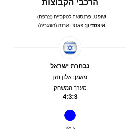
הרכבי הקבוצות
שופט:
פרנסואה לטקסייה (צרפת)
איצטדיון:
פאנצ'ו ארנה (הונגריה)
נבחרת ישראל
מאמן: אלון חזן
מערך המשחק
4:3:3
ע. גלזר