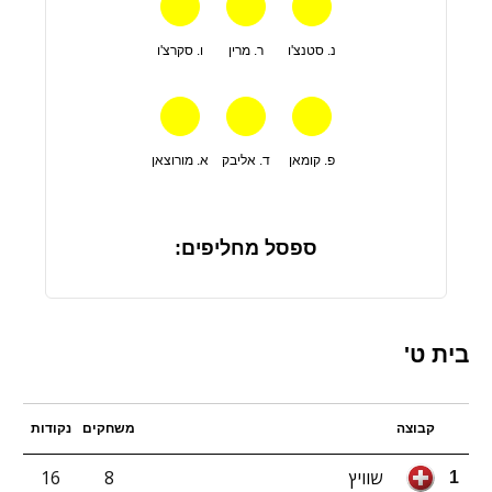
נ. סטנצ'ו
ר. מרין
ו. סקרצ'ו
פ. קומאן
ד. אליבק
א. מורוצאן
ספסל מחליפים:
בית ט'
קבוצה
משחקים
נקודות
שוויץ
8
16
1