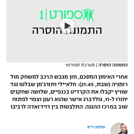
כדורסל נשים
נבחרת ישראל
יורוליג
ליגה ספרדית
טניס
VOD
מכבי תל אביב
מכבי חיפה
יורוקאפ
ליגה איטלקית
כדוריד
הפועל חולון
בית"ר ירושלים
רץ ברשת
ליגה צרפתית
כדורעף
הפועל ירושלים
מכבי תל אביב
ליגה הולנדית
שחייה
תוצאות
דני אבדיה
התמונה הוסרה
|
מערכת ספורט1
הפועל תל אביב
ליגה טורקית
ג'ודו
אחרי האימון המסכם, חזן מגבש הרכב למשחק מול
הפועל חיפה
לוח שידורים
רומניה (שבת, 21:45): חלאיילי ותורג'מן שבלטו נגד
ליגה סינית
אגרוף
שוויץ יקבלו את הקרדיט בכנפיים, שלושה שחקנים
הפועל באר שבע
יחזרו ל-11, גולדברג אישר שהוא רענן וצפוי לפתוח
ליגה ברזילאית
ברחבה
ספורט אולימפי
שוב במרכז ההגנה. התלבטות בין דוידזאדה לרביבו
מכבי נתניה
ליגות נוספות
UFC
"מעל הליגה" – פודקאסט
בני יהודה
שלמה וייס
היאבקות WWE