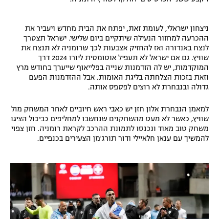
רשיון להקרנה פומבית לבית עסק
ניצחון ישראלי, לעומת זאת, יפתח את הבית מחדש ויעביר את
הצטרפות לחבילת הערוצים
ההכרעה למחזור הנעילה שיתקיים ביום שלישי. ישראל תצטרך
לנצח באנדורה ואז להחזיק אצבעות לכך שרומניה לא תנצח את
שוויץ. גם אם ישראל לא תעפיל אוטומטית ליורו 2024 דרך
לוח דרושים – ג'ובנט
המוקדמות, יש לה הזדמנות שנייה בפלייאוף שייערך בחודש מרץ
וזאת בזכות הצלחתה בליגת האומות. אבל ההזדמנות הפעם
תגיות
גדולה ובנבחרת לא רוצים לפספס אותה.
המגזין
למאמן הנבחרת אלון חזן יש כאבי ראש חיוביים לאחר המשחק מול
שוויץ, כאשר לא מעט מהשחקנים שנחשבו למחליפים כביכול הציגו
משחק טוב מאוד ונכנסו לתמונת ההרכב לקראת רומניה. חזן צפוי
להמשיך עם ענאן חלאיילי ודור תורג'מן הצעירים בכנפיים.