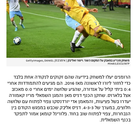
משחק מכריע במאבק על המקום השני. ויטור ואליבק
|
אימג'בנק GettyImages, DANIEL
MIHAILESCU/AFP
הרומנים יעלו למשחק בידיעה שהם זקוקים לנקודה אחת בלבד
כדי לחזור ליורו לראשונה מאז 2016. הם מגיעים להתמודדות אחרי
0:4 ביתי קליל על אנדורה, שהגיע שלושה ימים אחרי 0:0 מאכזב
אצל בלארוס. שחקן הכנף דניס מאן והמגן השמאלי מריו קאמורה
יעדרו בשל פציעות, והמאמן אדי יורדנסקו צפוי לפתוח עם שלושה
חלוצים, במערך של 4-3-3. דניס אליבק שכבש במפגש הקודם בין
הנבחרות, צפוי לפתוח שוב בחוד. פלורינל קומאן אמור לתפקד
בכנף השמאלית.