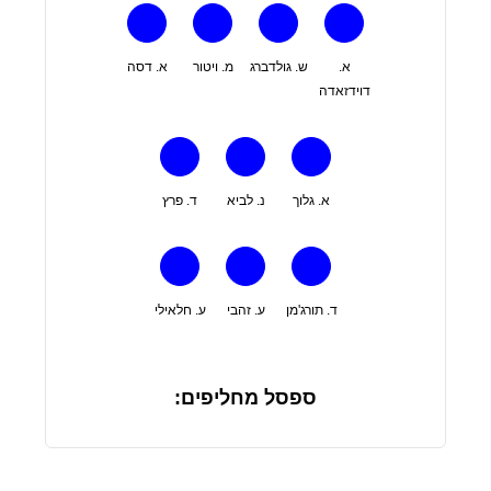
א.
ש. גולדברג
מ. ויטור
א. דסה
דוידזאדה
א. גלוך
נ. לביא
ד. פרץ
ד. תורג'מן
ע. זהבי
ע. חלאילי
ספסל מחליפים: