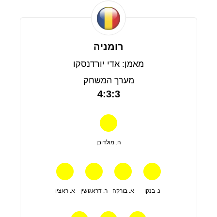
רומניה
מאמן: אדי יורדנסקו
מערך המשחק
4:3:3
ה. מולדובן
נ. בנקו
א. בורקה
ר. דראגושין
א. ראציו