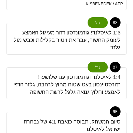
KISBENEDEK / AFP
83
גול
1:3 לאיסלנד! גודמונדסון דהר מעיגול האמצע
לעומק החשוף, עבר את ויטור בקלילות וכבש מול
גלזר
87
גול
1:4 לאיסלנד וגודמונדסון עם שלושער!
ת'ורסטיינסון בעט שטוח מחוץ לרחבה, גלזר הדף
לאמצע וחלוץ גנואה גלגל לרשת החשופה
95
סיום המשחק, תבוסה כואבת 4:1 של נבחרת
ישראל לאיסלנד