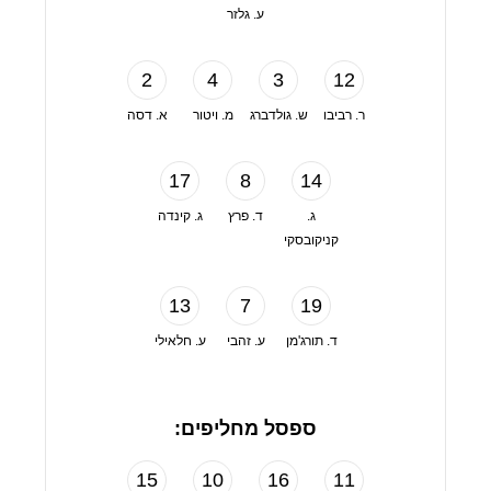
ע. גלזר
2
4
3
12
ר. רביבו
ש. גולדברג
מ. ויטור
א. דסה
17
8
14
ג.
ד. פרץ
ג. קינדה
קניקובסקי
13
7
19
ד. תורג'מן
ע. זהבי
ע. חלאילי
ספסל מחליפים:
15
10
16
11