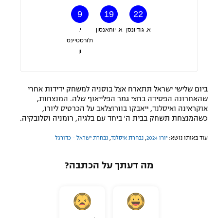
9
19
22
א. גודיונסן
א. יוהאנסון
י.
ת'ורסטיינס
ון
ביום שלישי ישראל תתארח אצל בוסניה למשחק ידידות אחרי
שהאחרונה הפסידה בחצי גמר הפלייאוף שלה. המנצחות,
אוקראינה ואיסלנד, ייאבקו בוורוצלאב על הכרטיס ליורו,
כשהמנצחת תשחק בבית ה' ביחד עם בלגיה, רומניה וסלובקיה.
עוד באותו נושא:
יורו 2024
,
נבחרת איסלנד
,
נבחרת ישראל - כדורגל
מה דעתך על הכתבה?