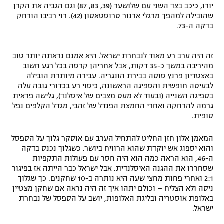
יורו, כיכב בצד השני עם שלושער (39, 83, 87) וגם הגביה את הקרן
רשיון להקרנה פומבית לבית עסק
שהובילה למהפך מרגלי ארנור טרוסטאסון (42). רוי רביבו הורחק
בדקה ה-73.
הצטרפות לחבילת הערוצים
זה היה ערב רע מאוד לנבחרת ישראל. היא אמנם נראתה יותר טוב
לוח דרושים – ג'ובנט
מהיריבה במשך כ-35 דקות, אבל אחריהן קרסה בכל רגע חשוב
באצטדיון פרנץ סוסה בבירת הונגריה. עבירה מיותרת הובילה
תגיות
לבעיטה חופשית והספיגה הראשונה, כיסוי רע בכדורי גובה עלה
בספיגה השנייה (ובעוד לא מעט מצבים של איסלנד), גלישה פראית
גרמה להרחקה ואחרי החמצת הפנדל של זהבי, מגדל הקלפים נפל
המגזין
סופית.
המאמן אלון חזן החליט להתחיל הערב עם אוסקר גלוך על הספסל
והוא יספוג אש יוקדת שהוא הרוויח ביושר. כשגלוך נכנס בדקה
ה-46, הוא הראה כמה הוא היה חסר עם פעולות התקפיות
שסחררו את ההגנה האיסלנדית. אבל ישראל כבר הייתה אז בפיגור
2:1 ואחרי פחות מחצי שעה היא נותרה ב-10 שחקנים. כך שגלוך
ניסה ולא הצליח – וכולם יתהו איך זה היה נראה אם שחקן מצטיין
באלופת אוסטריה ובליגת האלופות, יושב על הספסל של נבחרת
ישראל.