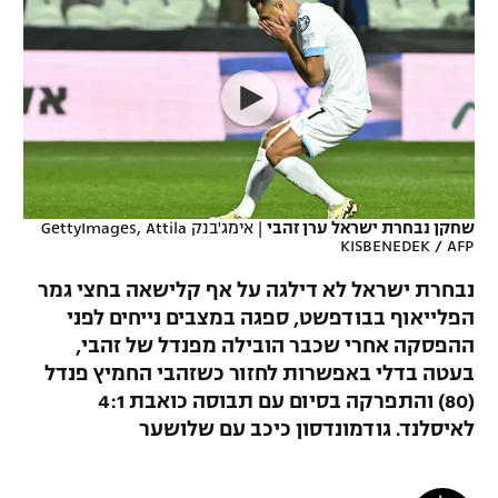
כדורסל נשים
נבחרת ישראל
יורוליג
ליגה ספרדית
טניס
VOD
מכבי תל אביב
מכבי חיפה
יורוקאפ
ליגה איטלקית
כדוריד
הפועל חולון
בית"ר ירושלים
רץ ברשת
ליגה צרפתית
כדורעף
הפועל ירושלים
מכבי תל אביב
ליגה הולנדית
שחייה
תוצאות
שחקן נבחרת ישראל ערן זהבי
|
אימג'בנק GettyImages, Attila
דני אבדיה
הפועל תל אביב
KISBENEDEK / AFP
ליגה טורקית
ג'ודו
נבחרת ישראל לא דילגה על אף קלישאה בחצי גמר
הפועל חיפה
לוח שידורים
הפלייאוף בבודפשט, ספגה במצבים נייחים לפני
ליגה סינית
אגרוף
ההפסקה אחרי שכבר הובילה מפנדל של זהבי,
הפועל באר שבע
ליגה ברזילאית
בעטה בדלי באפשרות לחזור כשזהבי החמיץ פנדל
ברחבה
ספורט אולימפי
(80) והתפרקה בסיום עם תבוסה כואבת 4:1
מכבי נתניה
ליגות נוספות
לאיסלנד. גודמונדסון כיכב עם שלושער
UFC
"מעל הליגה" – פודקאסט
בני יהודה
היאבקות WWE