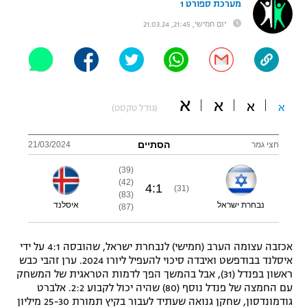
מערכת ספורט 1
"מחצית בשכונה" – פודקאסט
יום חמישי, 21:45, 21.03.24
אופניים
ספורט מוטורי
משתתפים וזוכים בפרסים
כדורמים
א
א
תקנון משתתפים וזוכים בפרסים
א
א
(גודל טקסט)
טניס
פוטבול אמריקאי NFL
תקנון עבור פעילות אלקטרה
הסתיים
חצי גמר
21/03/2024
גיימינג E-Sports
בייסבול MLB
תקנון עבור פעילות ספורט 1 – "מרלן"
(39)
(42)
4
:
1
(31)
ספורט אתגרי ואקסטרים
(83)
תנאי שימוש
נבחרת ישראל
איסלנד
(87)
אומנויות לחימה
אכזבה עצומה הערב (חמישי) לנבחרת ישראל, שהובסה 4:1 על ידי
מדיניות פרטיות
גיימינג E-Sports
איסלנד בבודפשט ואיבדה סיכוי להעפיל ליורו 2024. ערן זהבי כבש
ראשון בפנדל (31), אבל בהמשך הפך לדמות הטראגית של המשחק
עם החמצה של פנדל נוסף (80) שהיה יכול לקבוע 2:2. אלברט
תקנון פעילות ספורט 1
גודמונדסון, שחקן גנואה שעתיד לעבור בקיץ תמורת 25-30 מיליון