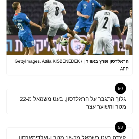
הראלדסון ופרץ באוויר
|
GettyImages, Attila KISBENEDEK /
AFP
50
גלוך התגבר על הראלדסון, בעט משמאל מ-22
מטר והשוער עצר
53
קינדה בעט בשמאל מכ-18 מטר ו-ואלדימארסון