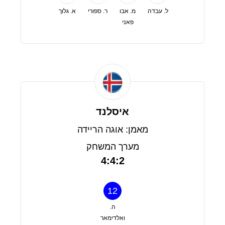
ל. עבדה
מ. אבו
ר. ספורי
א. גלוך
פאני
איסלנד
מאמן: אוגה הריידה
מערך המשחק
4:4:2
12
ה.
ואלדימאר