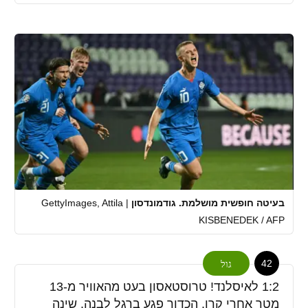
בעיטה חופשית מושלמת. גודמונדסון
|
GettyImages, Attila
KISBENEDEK / AFP
42
גול
1:2 לאיסלנד! טרוסטאסון בעט מהאוויר מ-13
מטר אחרי קרן, הכדור פגע ברגל לבנה, שינה