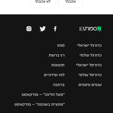
אהבתי
לא אהבתי
כדורגל ישראלי
VOD
כדורגל עולמי
רץ ברשת
ליגת העל
כדורסל ישראלי
תוצאות
ליגת
ליגה לאומית
האלופות
כדורסל עולמי
לוח שידורים
ליגת ווינר
סל
גביע הטוטו
ענפים נוספים
ברחבה
ליגה
NBA
אירופית
"מעל הליגה" – פודקאסט
ליגה לאומית
ליגיונרים
טניס
יורוליג
ליגה אנגלית
"מחצית בשכונה" – פודקאסט
כדורסל נשים
גביע המדינה
כדוריד
יורוקאפ