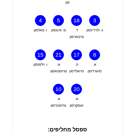
סון
4
5
18
3
ג. ת'ררינסון
ד.
ס. אינגסון
ו. פאלסון
גרטארסון
15
21
17
8
א.
ה.
א.
ו. וילומסון
סיגורדסון
הראלדסון
טרוסטאסון
10
20
א.
א.
אוסקרסון
גודמונדסון
ספסל מחליפים: