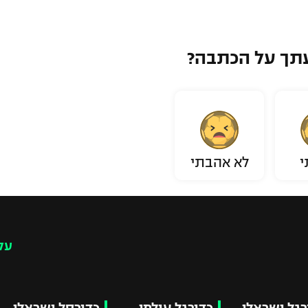
תך על הכתבה?
י
לא אהבתי
עק
רגל ישראלי
כדורגל עולמי
כדורסל ישראלי