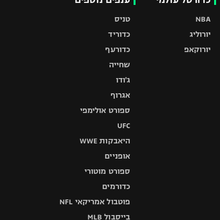
NBA
טניס
יורוליג
כדוריד
יורוקאפ
כדורעף
שחייה
ג'ודו
אגרוף
ספורט אולימפי
UFC
היאבקות WWE
אופניים
ספורט מוטורי
כדורמים
פוטבול אמריקאי NFL
בייסבול MLB