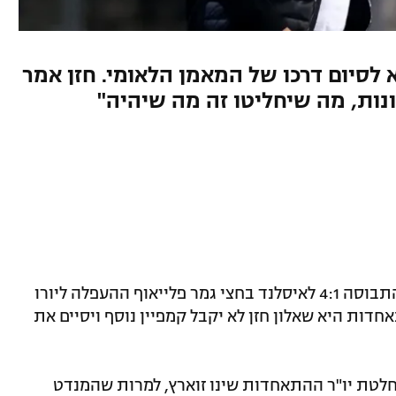
לסיום דרכו של המאמן הלאומי. חזן אמר
ות, מה שיחליטו זה מה שיהיה"
אכזבה עצומה בהתאחדות לכדורגל נוכח התבוסה 4:1 לאיסלנד בחצי גמר פלייאוף ההעפלה ליורו
תאחדות היא שאלון חזן לא יקבל קמפיין נוסף ויסיים את
החלטת יו"ר ההתאחדות שינו זוארץ, למרות שהמנדט