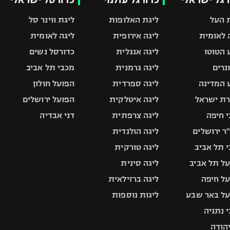
 העל
ליגת האלופות
ליגת ווינר סל
 לאומית
ליגה אירופית
ליגה לאומית
 הטוטו
ליגה אנגלית
כדורסל נשים
ונרים
ליגה גרמנית
מכבי תל אביב
 המדינה
ליגה ספרדית
הפועל חולון
ת ישראל
ליגה איטלקית
הפועל ירושלים
 חיפה
ליגה צרפתית
דני אבדיה
ר ירושלים
ליגה הולנדית
 תל אביב
ליגה טורקית
ל תל אביב
ליגה סינית
ל חיפה
ליגה ברזילאית
ל באר שבע
ליגות נוספות
 נתניה
יהודה