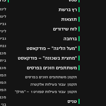
רץ ברשת
ליגת
ליגה
תוצאות
גביע
לוח שידורים
ליגי
ברחבה
גביע
נבחר
"מעל הליגה" – פודקאסט
מכבי
"מחצית בשכונה" – פודקאסט
בית"
משתתפים וזוכים בפרסים
מכבי
הפוע
תקנון משתתפים וזוכים בפרסים
הפוע
תקנון עבור פעילות אלקטרה
הפוע
תקנון עבור פעילות ספורט 1 – "מרלן"
מכבי
טניס
בני 