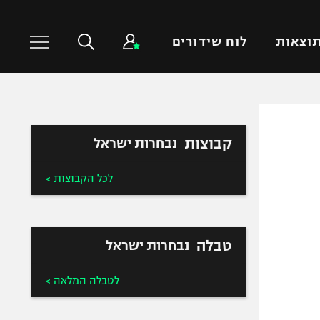
וצאות
לוח שידורים
כדורסל עולמי
ענפים נוספים
קבוצות
נבחרות ישראל
NBA
טניס
יורוליג
כדוריד
לכל הקבוצות >
יורוקאפ
כדורעף
שחייה
ג'ודו
טבלה
נבחרות ישראל
אגרוף
ספורט אולימפי
לטבלה המלאה >
UFC