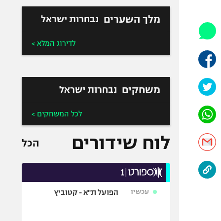
היאבקות WWE
אופניים
מלך השערים
נבחרות ישראל
ספורט מוטורי
לדירוג המלא >
כדורמים
פוטבול אמריקאי NFL
בייסבול MLB
משחקים
נבחרות ישראל
ספורט אתגרי
ואקסטרים
לכל המשחקים >
אומנויות לחימה
גיימינג E-Sports
לוח שידורים
הכל
עכשיו
הפועל ת"א - קטוביץ