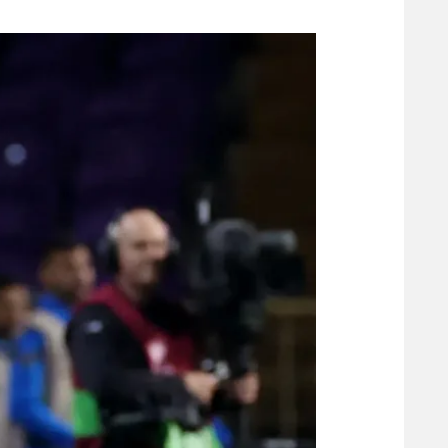
משתתפים וזוכים בפרסים
מכבי ת
הפועל 
תקנון משתתפים וזוכים בפרסים
הפועל 
תקנון עבור פעילות אלקטרה
הפועל 
תקנון עבור פעילות ספורט 1 – "מרלן"
מכבי נ
טניס
בני יהו
גיימינג E-Sports
תנאי שימוש
מדיניות פרטיות
תקנון פעילות ספורט 1
רשיון להקרנה פומבית לבית עסק
הצטרפות לחבילת הערוצים
לוח דרושים – ג'ובנט
תגיות