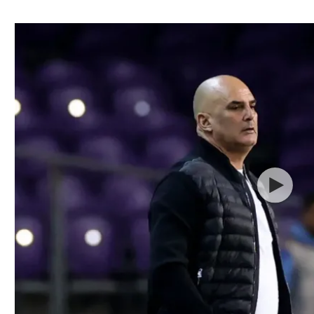
ל אביב
ליגה טורקית
תל אביב
ליגה סינית
חיפה
ליגה ברזילאית
באר שבע
ליגות נוספות
תניה
דה