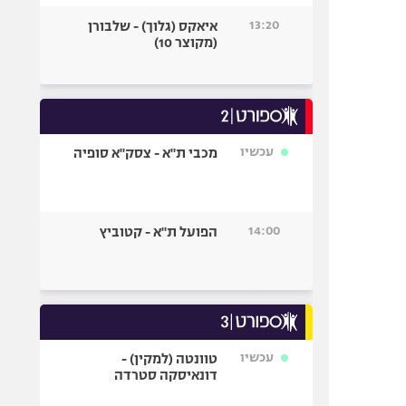
13:20
איאקס (גלוך) - שלבורן
(מקוצר 10)
עכשיו
מכבי ת"א - צסק"א סופיה
14:00
הפועל ת"א - קטוביץ
עכשיו
טוונטה (למקין) -
דונאיסקה סטרדה