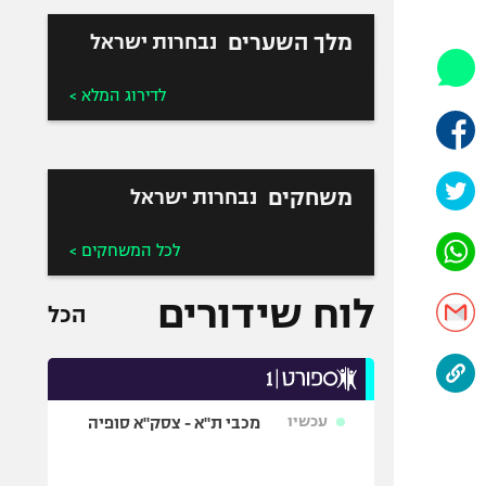
היאבקות WWE
אופניים
מלך השערים
נבחרות ישראל
ספורט מוטורי
לדירוג המלא >
כדורמים
פוטבול אמריקאי NFL
בייסבול MLB
משחקים
נבחרות ישראל
ספורט אתגרי
ואקסטרים
לכל המשחקים >
אומנויות לחימה
גיימינג E-Sports
לוח שידורים
הכל
עכשיו
מכבי ת"א - צסק"א סופיה