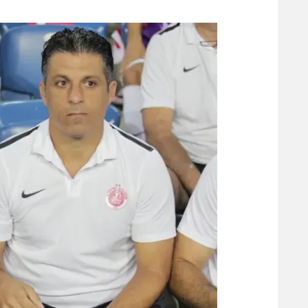
משתתפים וזוכים בפרסים
מכבי ת
הפועל 
תקנון משתתפים וזוכים בפרסים
הפועל 
תקנון עבור פעילות אלקטרה
הפועל 
תקנון עבור פעילות ספורט 1 – "מרלן"
מכבי נ
טניס
בני יהו
גיימינג E-Sports
תנאי שימוש
מדיניות פרטיות
תקנון פעילות ספורט 1
רשיון להקרנה פומבית לבית עסק
הצטרפות לחבילת הערוצים
לוח דרושים – ג'ובנט
תגיות