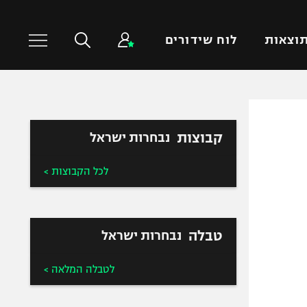
וצאות
לוח שידורים
כדורסל עולמי
ענפים נוספים
קבוצות
נבחרות ישראל
NBA
טניס
יורוליג
כדוריד
לכל הקבוצות >
יורוקאפ
כדורעף
שחייה
ג'ודו
טבלה
נבחרות ישראל
אגרוף
ספורט אולימפי
לטבלה המלאה >
UFC