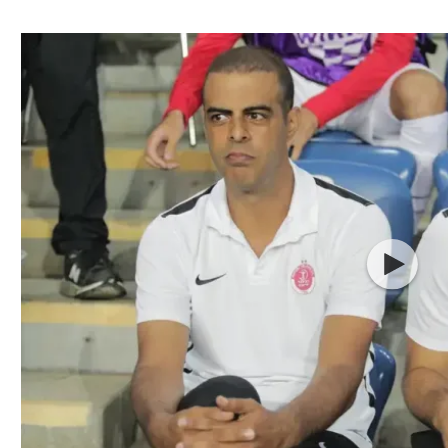
ל אביב
ליגה טורקית
תל אביב
ליגה סינית
חיפה
ליגה ברזילאית
באר שבע
ליגות נוספות
תניה
דה