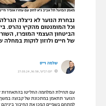
המגזין
מאמן הפועל תל אביב גיא לוזון עם עוזרו אופיר חיים
נבחרת הנוער לא ניצלה הגרלה
וכל המומנטום מהקיץ נהרס. בי
הביטחון העצמי המופרז, השור
של חיים ולוזון לוקות במחלה 
שלמה וייס
יום רביעי, 16:58, 27.03.24
עם תחילת המלחמה החליטו בהתאחדות לכד
הנוער תתאמן במתכונת של קבוצה במשך ש
למתחם בשפיים הפכו את החיבור ביניהם ל